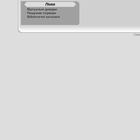
Лінки
Віртуальні довідки
Пошукові сервери
Бібліотечні каталоги
Gene