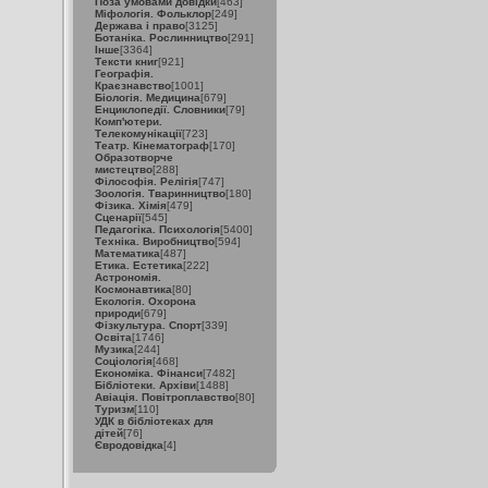
Поза умовами довідки
[463]
Міфологія. Фольклор
[249]
Держава і право
[3125]
Ботаніка. Рослинництво
[291]
Інше
[3364]
Тексти книг
[921]
Географія.
Краєзнавство
[1001]
Біологія. Медицина
[679]
Енциклопедії. Словники
[79]
Комп'ютери.
Телекомунікації
[723]
Театр. Кінематограф
[170]
Образотворче
мистецтво
[288]
Філософія. Релігія
[747]
Зоологія. Тваринництво
[180]
Фізика. Хімія
[479]
Сценарії
[545]
Педагогіка. Психологія
[5400]
Техніка. Виробництво
[594]
Математика
[487]
Етика. Естетика
[222]
Астрономія.
Космонавтика
[80]
Екологія. Охорона
природи
[679]
Фізкультура. Спорт
[339]
Освіта
[1746]
Музика
[244]
Соціологія
[468]
Економіка. Фінанси
[7482]
Бібліотеки. Архіви
[1488]
Авіація. Повітроплавство
[80]
Туризм
[110]
УДК в бібліотеках для
дітей
[76]
Євродовідка
[4]