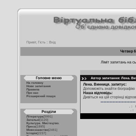
Привіт, Гість ::
Вхід
Четвер 6
Ліміт запитань на сь
Головне меню
Автор запитання: Лена. Вин
На головну
Лена. Винниця. запитує:
Нове запитання
Допоможіть знайти біографію
Правила
Наша відповідь:
Про нас
Розширений пошук
Дивіться на цій сторінці відпов
.: 
.
Розділи
Література
[5991]
Загальні
[1120]
Культура. Мистецтво.
Преса
[1895]
Мовознавство
[2461]
Історія
[2237]