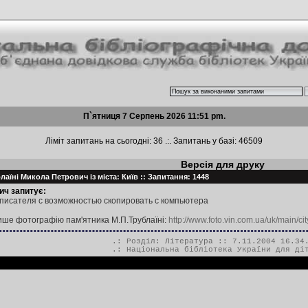
П`ятниця 7 Серпень 2026 11:51 pm.
Ліміт запитань на сьогодні: 36 .:. Запитань у базі: 46509
Версія для друку
аїні Микола Петрович із міста: Київ :: Запитання: 1448
ич запитує:
исателя с возможностью скопировать с компьютера
ше фотографію пам'ятника М.П.Трублаїні:
http://www.foto.vin.com.ua/uk/main/
.: Розділ:
Література
:: 7.11.2004 16.34
.:
Національна бібліотека України для ді