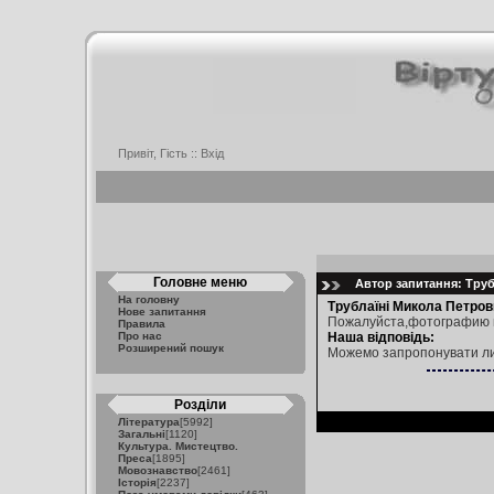
Привіт, Гість ::
Вхід
Головне меню
Автор запитання: Трубл
На головну
Трублаїні Микола Петров
Нове запитання
Пожалуйста,фотографию п
Правила
Про нас
Наша відповідь:
Розширений пошук
Можемо запропонувати ли
Розділи
Література
[5992]
Загальні
[1120]
Культура. Мистецтво.
Преса
[1895]
Мовознавство
[2461]
Історія
[2237]