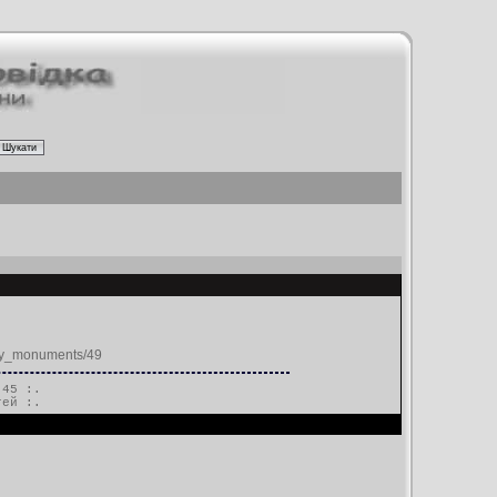
city_monuments/49
.45 :.
тей
:.