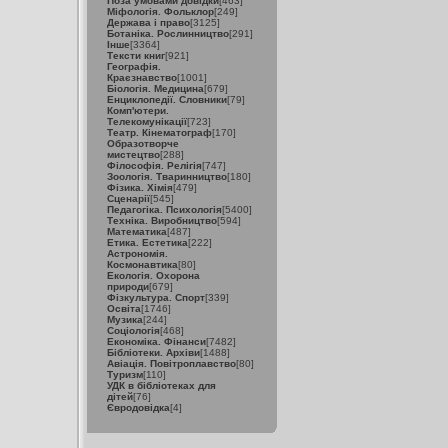
Поза умовами довідки
[463]
Міфологія. Фольклор
[249]
Держава і право
[3125]
Ботаніка. Рослинництво
[291]
Інше
[3364]
Тексти книг
[921]
Географія.
Краєзнавство
[1001]
Біологія. Медицина
[679]
Енциклопедії. Словники
[79]
Комп'ютери.
Телекомунікації
[723]
Театр. Кінематограф
[170]
Образотворче
мистецтво
[288]
Філософія. Релігія
[747]
Зоологія. Тваринництво
[180]
Фізика. Хімія
[479]
Сценарії
[545]
Педагогіка. Психологія
[5400]
Техніка. Виробництво
[594]
Математика
[487]
Етика. Естетика
[222]
Астрономія.
Космонавтика
[80]
Екологія. Охорона
природи
[679]
Фізкультура. Спорт
[339]
Освіта
[1746]
Музика
[244]
Соціологія
[468]
Економіка. Фінанси
[7482]
Бібліотеки. Архіви
[1488]
Авіація. Повітроплавство
[80]
Туризм
[110]
УДК в бібліотеках для
дітей
[76]
Євродовідка
[4]