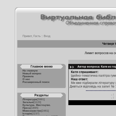
Привет, Гость ::
Вход
Четверг 
Лимит вопросов на се
Главное меню
Автор вопроса: Катя из го
На главную
Катя спрашивает:
Новый вопрос
Ідейно-тематична палітра гум
Правила
Наш ответ:
О нас
Расширенный поиск
Ми вже підбирали літературу 
Дивіться відповідь на запит №
.:
Разделы
.
Література
[5991]
Загальні
[1120]
Культура. Мистецтво.
Преса
[1895]
Мовознавство
[2461]
Історія
[2237]