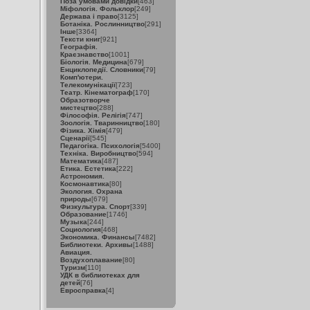
Поза умовами довідки
[463]
Міфологія. Фольклор
[249]
Держава і право
[3125]
Ботаніка. Рослинництво
[291]
Інше
[3364]
Тексти книг
[921]
Географія.
Краєзнавство
[1001]
Біологія. Медицина
[679]
Енциклопедії. Словники
[79]
Комп'ютери.
Телекомунікації
[723]
Театр. Кінематограф
[170]
Образотворче
мистецтво
[288]
Філософія. Релігія
[747]
Зоологія. Тваринництво
[180]
Фізика. Хімія
[479]
Сценарії
[545]
Педагогіка. Психологія
[5400]
Техніка. Виробництво
[594]
Математика
[487]
Етика. Естетика
[222]
Астрономия.
Космонавтика
[80]
Экология. Охрана
природы
[679]
Физкультура. Спорт
[339]
Образование
[1746]
Музыка
[244]
Социология
[468]
Экономика. Финансы
[7482]
Библиотеки. Архивы
[1488]
Авиация.
Воздухоплавание
[80]
Туризм
[110]
УДК в библиотеках для
детей
[76]
Евросправка
[4]