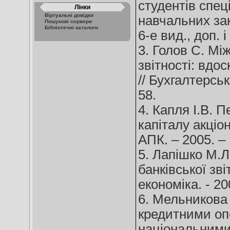
студентів спец
Лінки
Віртуальні довідки
навчальних зак
Пошукові сервери
Бібліотечні каталоги
6-е вид., доп. 
3. Голов С. Мі
звітності: вдо
// Бухгалтерськи
58.
4. Капля І.В. П
капіталу акціо
АПК. – 2005. –
5. Лапішко М.Л
банківської зві
економіка. - 200
6. Мельникова 
кредитними опе
національними