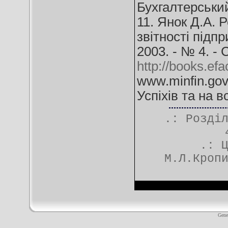
Бухгалтерський 
11. Янок Д.А. 
звітності підпр
2003. - № 4. - 
http://books.efa
www.minfin.go
Успіхів та на в
.: Розді
.:
М.Л.Кроп
Gene