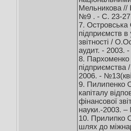
Мельникова // 
№9 . - C. 23-27
7. Островська 
підприємств в 
звітності / О.О
аудит. - 2003. -
8. Пархоменко 
підприємства /
2006. - №13(кві
9. Пилипенко О
капіталу відпо
фінансової зві
науки.-2003. – 
10. Прилипко С
шлях до міжнар