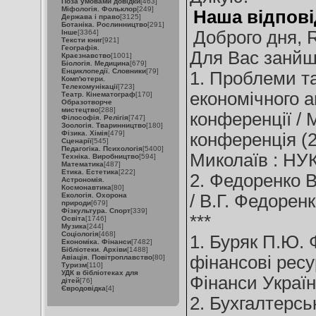
Поза умовами довідки
[463]
Міфологія. Фольклор
[249]
Наша відпові
Держава і право
[3125]
Ботаніка. Рослинництво
[291]
Доброго дня, R
Інше
[3364]
Тексти книг
[921]
Географія.
Для Вас занйш
Краєзнавство
[1001]
Біологія. Медицина
[679]
Енциклопедії. Словники
[79]
1. Проблеми та
Комп'ютери.
Телекомунікації
[723]
економічного а
Театр. Кінематограф
[170]
Образотворче
мистецтво
[288]
конференції / 
Філософія. Релігія
[747]
Зоологія. Тваринництво
[180]
Фізика. Хімія
[479]
конференція (22
Сценарії
[545]
Педагогіка. Психологія
[5400]
Миколаїв : НУК,
Техніка. Виробництво
[594]
Математика
[487]
Етика. Естетика
[222]
2. Федоренко В
Астрономія.
Космонавтика
[80]
Екологія. Охорона
/ В.Г. Федоренко
природи
[679]
Фізкультура. Спорт
[339]
***
Освіта
[1746]
Музика
[244]
Соціологія
[468]
1. Буряк П.Ю. 
Економіка. Фінанси
[7482]
Бібліотеки. Архіви
[1488]
фінансові ресу
Авіація. Повітроплавство
[80]
Туризм
[110]
УДК в бібліотеках для
Фінанси України
дітей
[76]
Євродовідка
[4]
2. Бухгалтерсь