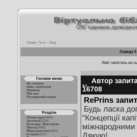
Привіт, Гість ::
Вхід
Середа 5
Ліміт запитань на сь
Головне меню
Автор запитан
На головну
Нове запитання
16708
Правила
Про нас
Розширений пошук
RePrins запит
Будь ласка до
Розділи
"Концепції кап
Література
[5991]
Загальні
[1120]
Культура. Мистецтво.
міжнародними 
Преса
[1895]
Мовознавство
[2461]
Дякую!
Історія
[2237]