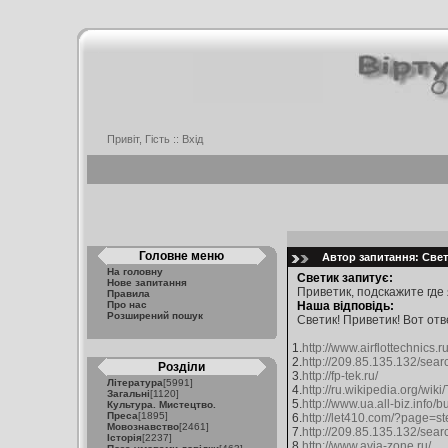
Привіт, Гість ::
Вхід
Головне меню
Автор запитання: Свети
На головну
Светик запитує:
Нове запитання
Приветик, подскажите где
Правила
Про нас
Наша відповідь:
Розширений пошук
Светик! Приветик! Вот отв
1.
http://www.airflottechnics.
2.
http://209.85.135.132/se
Розділи
3.
http://fp-tek.ru/
Література
[5991]
4.
http://ru.wikipedia.org/wi
Загальні
[1120]
5.
http://www.ua.all-biz.inf
Культура. Мистецтво.
Преса
[1895]
6.
http://let410.com/?page=s
Мовознавство
[2461]
7.
http://209.85.135.132/se
Історія
[2237]
8.
http://www.avia-zone.ru/