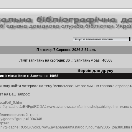
П`ятниця 7 Серпень 2026 2:51 am.
Ліміт запитань на сьогодні: 36 .:. Запитань у базі: 46508
Версія для друку
к із міста: Киев :: Запитання: 19086
 я могу найти материал на тему "использование различных трапов а аэропорт
ет на Ваш запрос:
ru/cat/58_0.htm
arch?q=cache:JzBNFgdRCDAJ:www.avianews.com/airlines/help/airbrige.htm испо
ki/Телескопический_трап
o/buy/goods/?group=1004348
teps&ru
arch?q=cache:ROoGj6voIcIJ:www.aviapanorama.narod.ru/journal/2005_2/a380.ht