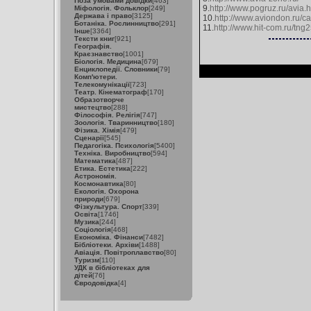
Поза умовами довідки
[463]
9.
http://www.pogruz.ru/avia.h
Міфологія. Фольклор
[249]
Держава і право
[3125]
10.
http://www.aviondon.ru/cat
Ботаніка. Рослинництво
[291]
11.
http://www.hit-com.ru/tng
Інше
[3364]
Тексти книг
[921]
Географія.
Краєзнавство
[1001]
Біологія. Медицина
[679]
Енциклопедії. Словники
[79]
Комп'ютери.
Телекомунікації
[723]
Театр. Кінематограф
[170]
Образотворче
мистецтво
[288]
Філософія. Релігія
[747]
Зоологія. Тваринництво
[180]
Фізика. Хімія
[479]
Сценарії
[545]
Педагогіка. Психологія
[5400]
Техніка. Виробництво
[594]
Математика
[487]
Етика. Естетика
[222]
Астрономія.
Космонавтика
[80]
Екологія. Охорона
природи
[679]
Фізкультура. Спорт
[339]
Освіта
[1746]
Музика
[244]
Соціологія
[468]
Економіка. Фінанси
[7482]
Бібліотеки. Архіви
[1488]
Авіація. Повітроплавство
[80]
Туризм
[110]
УДК в бібліотеках для
дітей
[76]
Євродовідка
[4]