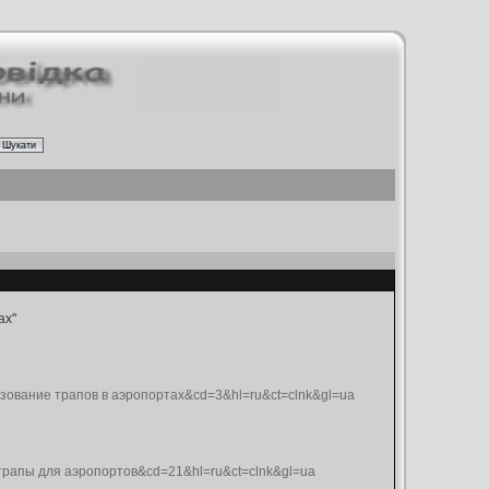
ах"
льзование трапов в аэропортах&cd=3&hl=ru&ct=clnk&gl=ua
m трапы для аэропортов&cd=21&hl=ru&ct=clnk&gl=ua