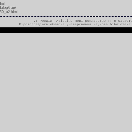
tml
alog/trap/
250_u2.html
.: Розділ:
Авіація. Повітроплавство
:: 8.01.2010
.:
Кіровоградська обласна універсальна наукова бібліотека