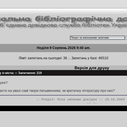
Неділя 9 Серпень 2026 9:40 am.
Ліміт запитань на сьогодні: 36 .:. Запитань у базі: 46510
Версія для друку
 із міста: :: Запитання: 219
гуея?
аєте на увазі самі твори письменника, чи критичну літературу про них?
.: Розділ:
Поза умовами довідки
:: 19.10.2004 
.:
:.