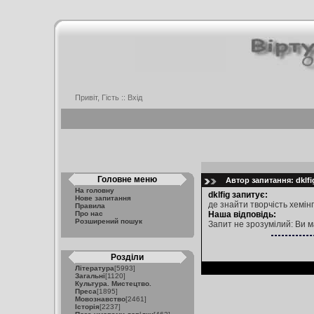
Привіт, Гість ::
Вхід
Головне меню
Автор запитання: dklfig
На головну
dklfig запитує:
Нове запитання
де знайти творчість хемін
Правила
Про нас
Наша відповідь:
Розширений пошук
Запит не зрозумілий: Ви м
Розділи
Література
[5993]
Загальні
[1120]
Культура. Мистецтво.
Преса
[1895]
Мовознавство
[2461]
Історія
[2237]