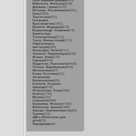
Поза умовами довідки
[463]
Міфологія. Фольклор
[249]
Держава і право
[3125]
Ботаніка. Рослинництво
[291]
Інше
[3364]
Тексти книг
[921]
Географія.
Краєзнавство
[1001]
Біологія. Медицина
[679]
Енциклопедії. Словники
[79]
Комп'ютери.
Телекомунікації
[723]
Театр. Кінематограф
[170]
Образотворче
мистецтво
[288]
Філософія. Релігія
[747]
Зоологія. Тваринництво
[180]
Фізика. Хімія
[479]
Сценарії
[545]
Педагогіка. Психологія
[5400]
Техніка. Виробництво
[594]
Математика
[487]
Етика. Естетика
[222]
Астрономія.
Космонавтика
[80]
Екологія. Охорона
природи
[679]
Фізкультура. Спорт
[339]
Освіта
[1746]
Музика
[244]
Соціологія
[468]
Економіка. Фінанси
[7482]
Бібліотеки. Архіви
[1488]
Авіація. Повітроплавство
[80]
Туризм
[110]
УДК в бібліотеках для
дітей
[76]
Євродовідка
[4]