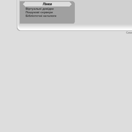
Лінки
Віртуальні довідки
Пошукові сервери
Бібліотечні каталоги
Gene