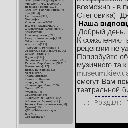
Поза умовами довідки
[463]
Міфологія. Фольклор
[249]
возможно - в п
Держава і право
[3125]
Ботаніка. Рослинництво
[291]
Степовика). Д
Інше
[3364]
Тексти книг
[921]
Географія.
Наша відпові
Краєзнавство
[1001]
Біологія. Медицина
[679]
Енциклопедії. Словники
[79]
Добрый день, 
Комп'ютери.
Телекомунікації
[723]
К сожалению, 
Театр. Кінематограф
[170]
Образотворче
мистецтво
[288]
рецензии не у
Філософія. Релігія
[747]
Зоологія. Тваринництво
[180]
Фізика. Хімія
[479]
Попробуйте об
Сценарії
[545]
Педагогіка. Психологія
[5400]
музичного та к
Техніка. Виробництво
[594]
Математика
[487]
Етика. Естетика
[222]
museum.kiev.ua
Астрономія.
Космонавтика
[80]
Екологія. Охорона
смогут Вам пом
природи
[679]
Фізкультура. Спорт
[339]
театральной б
Освіта
[1746]
Музика
[244]
Соціологія
[468]
Економіка. Фінанси
[7482]
.: Розділ:
Бібліотеки. Архіви
[1488]
Авіація. Повітроплавство
[80]
Туризм
[110]
УДК в бібліотеках для
дітей
[76]
Євродовідка
[4]