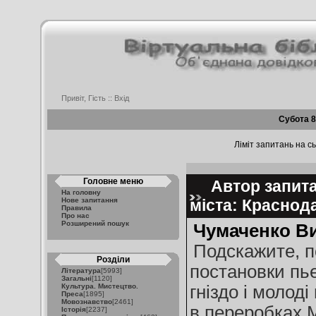
Привіт, Гість ::
Вхід
Субота 8
Ліміт запитань на сь
Головне меню
Автор запит
На головну
Нове запитання
міста: Краснод
Правила
Про нас
Розширений пошук
Чумаченко Ви
Подскажите, п
Розділи
постановки пь
Література
[5993]
Загальні
[1120]
Культура. Мистецтво.
гніздо і молод
Преса
[1895]
Мовознавство
[2461]
в переробках М
Історія
[2237]