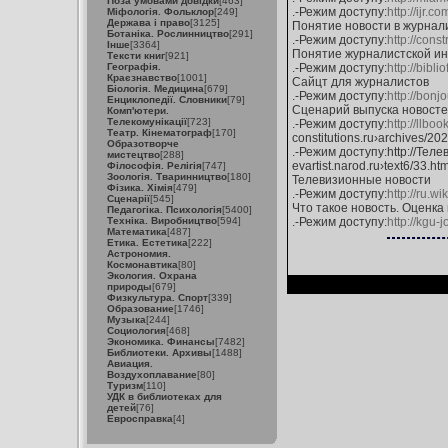
Поза умовами довідки
[463]
.-Режим доступу:
http://ijr.
Міфологія. Фольклор
[249]
Держава і право
[3125]
Понятие новости в журналис
Ботаніка. Рослинництво
[291]
.-Режим доступу:
http://con
Інше
[3364]
Понятие журналистской ин
Тексти книг
[921]
Географія.
.-Режим доступу:
http://bibl
Краєзнавство
[1001]
Сайцт для журналистов
Біологія. Медицина
[679]
.-Режим доступу:
http://bonjo
Енциклопедії. Словники
[79]
Сценарий выпуска новосте
Комп'ютери.
Телекомунікації
[723]
.-Режим доступу:
http://llb
Театр. Кінематограф
[170]
constitutions.ru›archives/20
Образотворче
.-Режим доступу:http://Те
мистецтво
[288]
evartist.narod.ru›text6/33.ht
Філософія. Релігія
[747]
Зоологія. Тваринництво
[180]
Телевизионные новости
Фізика. Хімія
[479]
.-Режим доступу:
http://ru.wi
Сценарії
[545]
Что такое новость. Оценка 
Педагогіка. Психологія
[5400]
Техніка. Виробництво
[594]
.-Режим доступу:
http://kgu-j
Математика
[487]
Етика. Естетика
[222]
Астрономия.
Космонавтика
[80]
Экология. Охрана
природы
[679]
Физкультура. Спорт
[339]
Образование
[1746]
Музыка
[244]
Социология
[468]
Экономика. Финансы
[7482]
Библиотеки. Архивы
[1488]
Авиация.
Воздухоплавание
[80]
Туризм
[110]
УДК в библиотеках для
детей
[76]
Евросправка
[4]