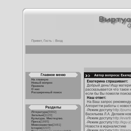
Привет, Гость ::
Вход
Главное меню
Автор вопроса: Екатер
На главную
Екатерина спрашивает:
Новый вопрос
Добрый день! Ищу матери
Правила
О нас
рассказывается что такое 
Расширенный поиск
если бы Вы помогли поиска
Наш ответ:
На Ваш запрос рекоменду
Алгориттм работы с новос
Разделы
.-Режим доступу:
http://jour
Література
[5992]
Васильева Л.А. Делаем но
Загальні
[1120]
.-Режим доступу:
http://evart
Культура. Мистецтво.
Преса
[1895]
.-Режим доступу:
http://kgu-j
Мовознавство
[2461]
Новости в журналистике
Історія
[2237]
.-Режим доступу:
http://mia