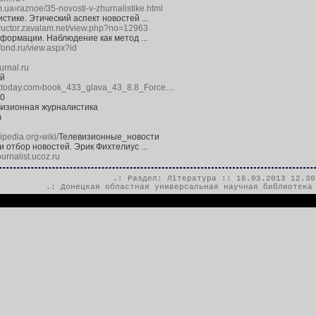
com.ua›raznoe/35-novosti-v-zhurnalistike.html
тике. Этический аспект новостей ...
structor.zavalam.net/view.php?no=12963
формации. Наблюдение как метод ...
iofond.ru/view.aspx?id
urnal.ru
й
ooktoday.com›book_433_glava_43_8.8_Force
…
20
левизионная журналистика
m
kipedia.org›wiki/
Телевизионные_новости
и отбор новостей. Эрик Фихтелиус ...
ournalist.ucoz.ru
.: Раздел:
Література
:: 16.03.2013 12.30
.:
Донецкая областная универсальная научная библиотека