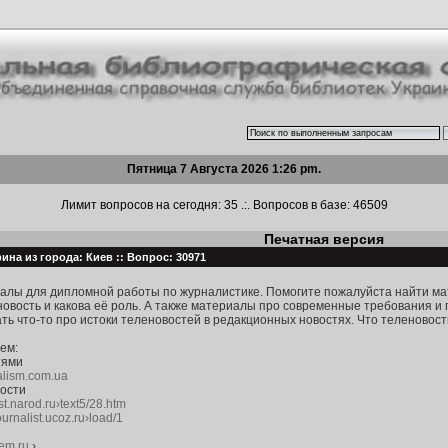
Пятница 7 Августа 2026 1:26 pm.
Лимит вопросов на сегодня: 35 .:. Вопросов в базе: 46509
Печатная версия
ина из города: Киев :: Вопрос: 30971
алы для дипломной работы по журналистике. Помогите пожалуйста найти ма
новость и какова её роль. А также материалы про современные требования и
ть что-то про истоки теленовостей в редакционных новостях. Что теленовос
ем:
тями
nalism.com.ua
вости
ist.narod.ru›text5/28.htm
ournalist.ucoz.ru›load/1
mem.ru
›