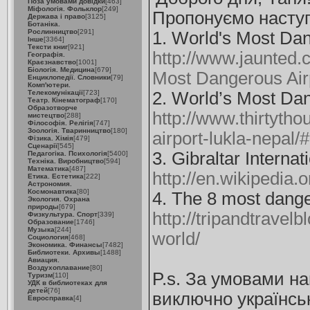
Поза умовами довідки
[463]
Міфологія. Фольклор
[249]
Пропонуємо наступ
Держава і право
[3125]
Ботаніка.
Рослинництво
[291]
1. World's Most Dang
Інше
[3364]
Тексти книг
[921]
http://www.jaunted.
Географія.
Краєзнавство
[1001]
Біологія. Медицина
[679]
Most Dangerous Airp
Енциклопедії. Словники
[79]
Комп'ютери.
Телекомунікації
[723]
2. World’s Most Dang
Театр. Кінематограф
[170]
Образотворче
http://www.thirtyth
мистецтво
[288]
Філософія. Релігія
[747]
Зоологія. Тваринництво
[180]
airport-lukla-nepal
Фізика. Хімія
[479]
Сценарії
[545]
3. Gibraltar Internati
Педагогіка. Психологія
[5400]
Техніка. Виробництво
[594]
Математика
[487]
http://en.wikipedia.o
Етика. Естетика
[222]
Астрономия.
Космонавтика
[80]
4. The 8 most danger
Экология. Охрана
природы
[679]
http://tripandtravel
Физкультура. Спорт
[339]
Образование
[1746]
Музыка
[244]
world/
Социология
[468]
Экономика. Финансы
[7482]
Библиотеки. Архивы
[1488]
Авиация.
Воздухоплавание
[80]
P.s. За умовами н
Туризм
[110]
УДК в библиотеках для
детей
[76]
виключно українсь
Евросправка
[4]