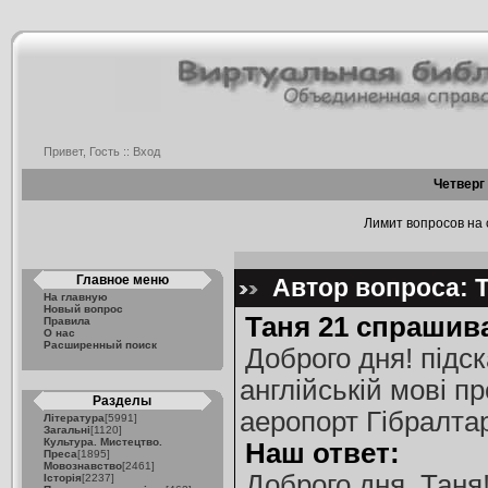
Привет, Гость ::
Вход
Четверг 
Лимит вопросов на с
Главное меню
Автор вопроса: Т
На главную
Новый вопрос
Таня 21 спрашив
Правила
О нас
Расширенный поиск
Доброго дня! підск
англійській мові п
Разделы
аеропорт Гібралта
Література
[5991]
Загальні
[1120]
Культура. Мистецтво.
Наш ответ:
Преса
[1895]
Мовознавство
[2461]
Доброго дня, Таня
Історія
[2237]