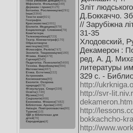
Поза умовами довідки
[463]
Міфологія. Фольклор
[249]
Зліт людського
Держава і право
[3125]
Ботаніка. Рослинництво
[291]
Д.Боккаччо. Зб
Інше
[3364]
Тексти книг
[921]
Географія.
// Зарубіжна лі
Краєзнавство
[1001]
Біологія. Медицина
[679]
Енциклопедії. Словники
[79]
31-35
Комп'ютери.
Телекомунікації
[723]
Хлодовский, Р
Театр. Кінематограф
[170]
Образотворче
мистецтво
[288]
Декамерон : По
Філософія. Релігія
[747]
Зоологія. Тваринництво
[180]
Фізика. Хімія
[479]
ред. А. Д. Ми
Сценарії
[545]
Педагогіка. Психологія
[5400]
литературы им. 
Техніка. Виробництво
[594]
Математика
[487]
Етика. Естетика
[222]
329 с. - Библио
Астрономія.
Космонавтика
[80]
Екологія. Охорона
http://ukrkniga.
природи
[679]
Фізкультура. Спорт
[339]
http://svr-lit.niv
Освіта
[1746]
Музика
[244]
Соціологія
[468]
dekameron.htm
Економіка. Фінанси
[7482]
Бібліотеки. Архіви
[1488]
http://lessons
Авіація. Повітроплавство
[80]
Туризм
[110]
УДК в бібліотеках для
bokkachcho-kras
дітей
[76]
Євродовідка
[4]
http://www.workl