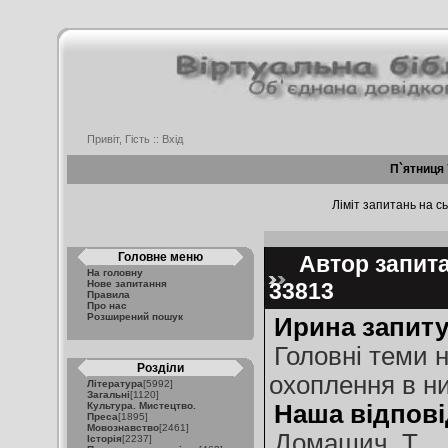
Привіт, Гість ::
Вхід
П`ятниця 
Ліміт запитань на сь
Головне меню
Автор запита
На головну
Нове запитання
33813
Правила
Про нас
Розширений пошук
Ирина запиту
Головні теми 
Розділи
охоплення в ни
Література
[5992]
Загальні
[1120]
Культура. Мистецтво.
Наша відпові
Преса
[1895]
Мовознавство
[2461]
Домашич, Т.
Історія
[2237]