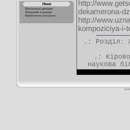
http://www.gets
Лінки
Віртуальні довідки
dekamerona-dz
Пошукові сервери
Бібліотечні каталоги
http://www.uzn
kompoziciya-i-t
.: Розділ:
.:
Кіров
наукова бі
Gene