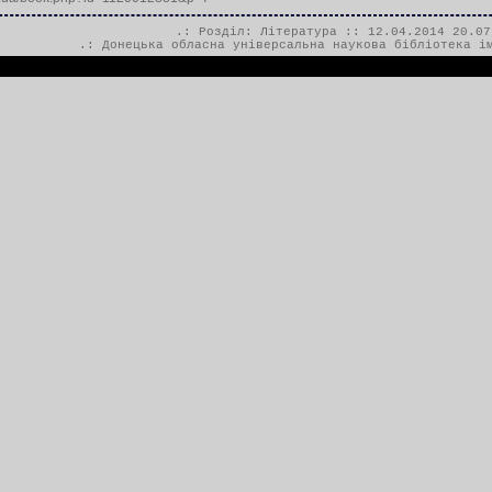
.: Розділ:
Література
:: 12.04.2014 20.07
.:
Донецька обласна універсальна наукова бібліотека і