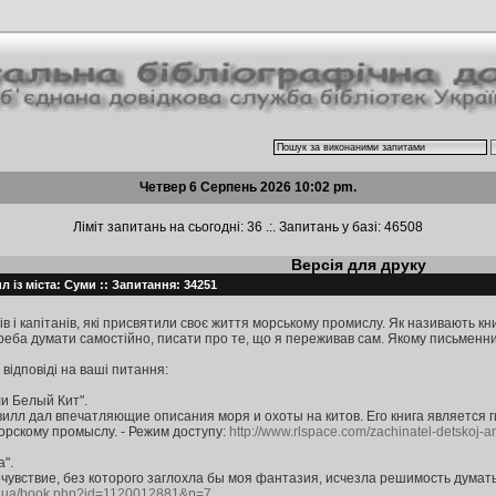
Четвер 6 Серпень 2026 10:02 pm.
Ліміт запитань на сьогодні: 36 .:. Запитань у базі: 46508
Версія для друку
л із міста: Суми :: Запитання: 34251
в і капітанів, які присвятили своє життя морському промислу. Як називають кни
реба думати самостійно, писати про те, що я переживав сам. Якому письменни
відповіді на ваші питання:
ли Белый Кит".
лл дал впечатляющие описания моря и охоты на китов. Его книга является г
рскому промыслу. - Режим доступу:
http://www.rlspace.com/zachinatel-detskoj-am
".
чувствие, без которого заглохла бы моя фантазия, исчезла решимость думать 
org.ua/book.php?id=1120012881&p=7