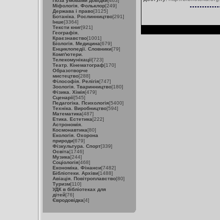
Поза умовами довідки
[463]
Міфологія. Фольклор
[249]
Держава і право
[3125]
Ботаніка. Рослинництво
[291]
Інше
[3364]
Тексти книг
[921]
Географія.
Краєзнавство
[1001]
Біологія. Медицина
[679]
Енциклопедії. Словники
[79]
Комп'ютери.
Телекомунікації
[723]
Театр. Кінематограф
[170]
Образотворче
мистецтво
[288]
Філософія. Релігія
[747]
Зоологія. Тваринництво
[180]
Фізика. Хімія
[479]
Сценарії
[545]
Педагогіка. Психологія
[5400]
Техніка. Виробництво
[594]
Математика
[487]
Етика. Естетика
[222]
Астрономія.
Космонавтика
[80]
Екологія. Охорона
природи
[679]
Фізкультура. Спорт
[339]
Освіта
[1746]
Музика
[244]
Соціологія
[468]
Економіка. Фінанси
[7482]
Бібліотеки. Архіви
[1488]
Авіація. Повітроплавство
[80]
Туризм
[110]
УДК в бібліотеках для
дітей
[76]
Євродовідка
[4]