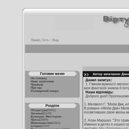
Привіт, Гість ::
Вхід
Головне меню
Автор запитання: Дани
На головну
Данил запитує:
Нове запитання
1. Гімном мужності матросі
Правила
Про нас
моя фантазія зникла б пот
Розширений пошук
Наша відповідь:
Доброго дня!! Пропонуємо 
1. Мелвилл Г. "Моби Дик, и
Розділи
В романе «Моби Дик» Мелви
Література
[5991]
посвятивших свою жизнь мо
Загальні
[1120]
Культура. Мистецтво.
Преса
[1895]
2. Алан Маршал. "Это трава
Мовознавство
[2461]
Именно в детях я нашел со
Історія
[2237]
доступу:
http://biblioteka.