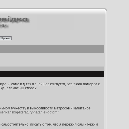
гу?. 2. саме в дітях я знайшов співчуття, без якого померла б
ку належать ці слова?
имном мужеству и выносливости матросов и капитанов,
erikanskoj-literatury-nataniel-gotorn/
самостоятельно, писать о том, что я пережил сам. - Режим