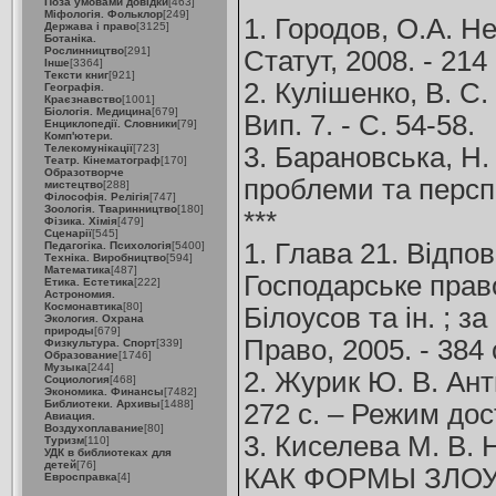
Поза умовами довідки
[463]
Міфологія. Фольклор
[249]
1. Городов, О.А. Н
Держава і право
[3125]
Ботаніка.
Рослинництво
[291]
Статут, 2008. - 214 
Інше
[3364]
Тексти книг
[921]
2. Кулішенко, В. С
Географія.
Краєзнавство
[1001]
Біологія. Медицина
[679]
Вип. 7. - С. 54-58.
Енциклопедії. Словники
[79]
Комп'ютери.
Телекомунікації
[723]
3. Барановська, Н.
Театр. Кінематограф
[170]
Образотворче
проблеми та перспе
мистецтво
[288]
Філософія. Релігія
[747]
Зоологія. Тваринництво
[180]
***
Фізика. Хімія
[479]
Сценарії
[545]
1. Глава 21. Відпо
Педагогіка. Психологія
[5400]
Техніка. Виробництво
[594]
Математика
[487]
Господарське право
Етика. Естетика
[222]
Астрономия.
Космонавтика
[80]
Білоусов та ін. ; з
Экология. Охрана
природы
[679]
Право, 2005. - 384
Физкультура. Спорт
[339]
Образование
[1746]
Музыка
[244]
2. Журик Ю. В. Ант
Социология
[468]
Экономика. Финансы
[7482]
Библиотеки. Архивы
[1488]
272 с. – Режим до
Авиация.
Воздухоплавание
[80]
3. Киселева М
Туризм
[110]
УДК в библиотеках для
детей
[76]
КАК ФОРМЫ ЗЛОУ
Евросправка
[4]