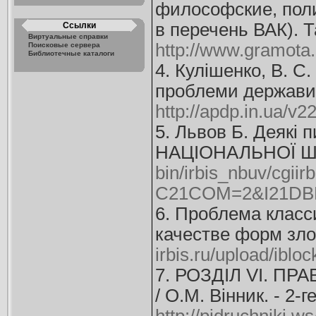
философские, поли
в перечень ВАК). Т
Ссылки
Виртуальные справки
http://www.gramota
Поисковые сервера
Библиотечные каталоги
4. Кулішенко, В
проблеми держави і
http://apdp.in.ua/v2
5. Львов Б. Деякі 
НАЦІОНАЛЬНОЇ ШКОЛ
bin/irbis_nbuv/cgiir
C21COM=2&I21DBN
6. Проблема клас
качестве форм зло
irbis.ru/upload/ib
7. РОЗДІЛ VI. ПР
/ О.М. Вінник. - 2-