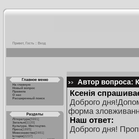
Привет, Гость ::
Вход
Главное меню
Автор вопроса: К
На главную
Новый вопрос
Ксенія спрашива
Правила
О нас
Расширенный поиск
Доброго дня!Допом
форма зловживання
Разделы
Наш ответ:
Література
[5991]
Загальні
[1120]
Культура. Мистецтво.
Доброго дня! Проп
Преса
[1895]
Мовознавство
[2461]
Історія
[2237]