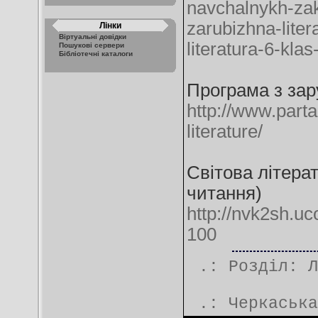
navchalnykh-zakl
zarubizhna-lite
Лінки
Віртуальні довідки
literatura-6-kla
Пошукові сервери
Бібліотечні каталоги
Програма з зару
http://www.part
literature/
Світова літерат
читання)
http://nvk2sh.uc
100
.: Розділ:
Л
.:
Черкаська