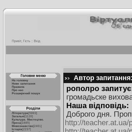
Привіт, Гість ::
Вхід
Головне меню
Автор запитання:
На головну
Нове запитання
рополро запитує
Правила
Про нас
Розширений пошук
громадьске вихов
Наша відповідь:
Розділи
Доброго дня. Проп
Література
[5993]
Загальні
[1120]
Культура. Мистецтво.
http://teacher.at.u
Преса
[1895]
Мовознавство
[2461]
http://teacher.at.u
Історія
[2237]