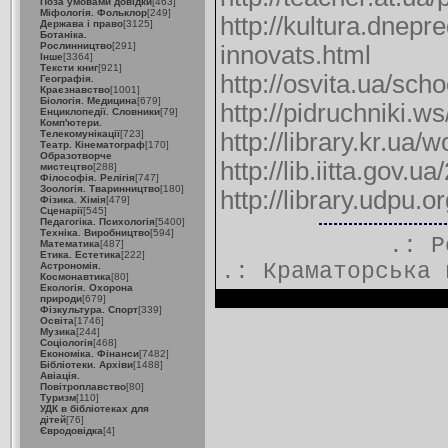
Поза умовами довідки
[463]
Міфологія. Фольклор
[249]
http://kultura.dne
Держава і право
[3125]
Ботаніка.
Рослинництво
[291]
innovats.html
Інше
[3364]
Тексти книг
[921]
http://osvita.ua/sc
Географія.
Краєзнавство
[1001]
Біологія. Медицина
[679]
http://pidruchniki
Енциклопедії. Словники
[79]
Комп'ютери.
Телекомунікації
[723]
http://library.kr.ua
Театр. Кінематограф
[170]
Образотворче
http://lib.iitta.gov
мистецтво
[288]
Філософія. Релігія
[747]
Зоологія. Тваринництво
[180]
http://library.udpu.
Фізика. Хімія
[479]
Сценарії
[545]
Педагогіка. Психологія
[5400]
Техніка. Виробництво
[594]
.: 
Математика
[487]
Етика. Естетика
[222]
.:
Краматорська 
Астрономія.
Космонавтика
[80]
Екологія. Охорона
природи
[679]
Фізкультура. Спорт
[339]
Освіта
[1746]
Музика
[244]
Соціологія
[468]
Економіка. Фінанси
[7482]
Бібліотеки. Архіви
[1488]
Авіація.
Повітроплавство
[80]
Туризм
[110]
УДК в бібліотеках для
дітей
[76]
Євродовідка
[4]