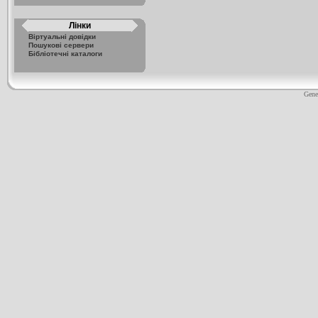
Лінки
Віртуальні довідки
Пошукові сервери
Бібліотечні каталоги
Gene