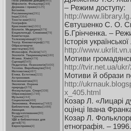
Поза умовами довідки
[463]
Міфологія. Фольклор
[249]
– Режим доступу:
Держава і право
[3125]
Ботаніка.
Рослинництво
[291]
http://www.library.lg
Інше
[3364]
Тексти книг
[921]
Євтушенко С. О. Св
Географія.
Краєзнавство
[1001]
Біологія. Медицина
[679]
Б.Грінченка. – Ре
Енциклопедії. Словники
[79]
Комп'ютери.
Телекомунікації
[723]
Історія української
Театр. Кінематограф
[170]
Образотворче
http://www.ukrlit.vn.
мистецтво
[288]
Філософія. Релігія
[747]
Зоологія. Тваринництво
[180]
Мотиви громадянсь
Фізика. Хімія
[479]
Сценарії
[545]
http://tvir.net.ua/u
Педагогіка. Психологія
[5400]
Техніка. Виробництво
[594]
Математика
[487]
Мотиви й образи п
Етика. Естетика
[222]
Астрономия.
Космонавтика
[80]
http://ukrnauk.blog
Экология. Охрана
природы
[679]
x_405.html
Физкультура. Спорт
[339]
Образование
[1746]
Музыка
[244]
Козар Л. «Лицарі д
Социология
[468]
Экономика. Финансы
[7482]
Библиотеки. Архивы
[1488]
оцінці Івана Франка
Авиация.
Воздухоплавание
[80]
Козар Л. Фольклори
Туризм
[110]
УДК в библиотеках для
детей
[76]
етнографія. – 1996.
Евросправка
[4]