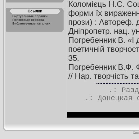
Коломієць Н.Є. Соц
форми їх вираження
Ссылки
Виртуальные справки
прози) : Автореф. д
Поисковые сервера
Библиотечные каталоги
Дніпропетр. нац. ун-
Погребенник В. «І 
поетичній творчост
35.
Погребенник В.Ф. Ф
// Нар. творчість т
.: Раз
.:
Донецкая 
Gene