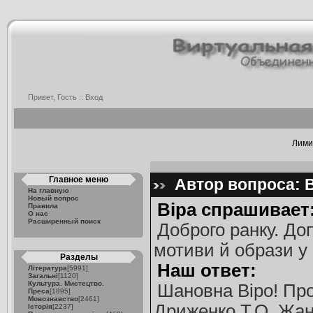
Привет, Гость ::
Вход
Лимит
Главное меню
Автор вопроса: В
На главную
Новый вопрос
Віра спрашивает
Правила
О нас
Расширенный поиск
Доброго ранку. До
мотиви й образи у 
Разделы
Наш ответ:
Література
[5991]
Загальні
[1120]
Культура. Мистецтво.
Шановна Віро! Пр
Преса
[1895]
Мовознавство
[2461]
Дриженко Т.О. Жан
Історія
[2237]