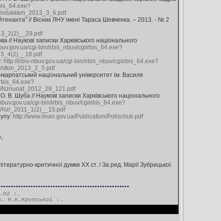
rbis_64.exe?
dakkkm_2013_3_6.pdf
тенанта” // Вісник ЛНУ імені Тараса Шевченка. – 2013. - № 2
_2(2)__29.pdf
ова // Наукові записки Харківського національного
-nbuv.gov.ua/cgi-bin/irbis_nbuv/cgiirbis_64.exe?
4(2)__18.pdf
у:
http://irbis-nbuv.gov.ua/cgi-bin/irbis_nbuv/cgiirbis_64.exe?
tkm_2013_2_5.pdf
икарпатський національний університет ім. Василя
iirbis_64.exe?
znuoaf_2012_29_121.pdf
 О. В. Шуба // Наукові записки Харківського національного
s-nbuv.gov.ua/cgi-bin/irbis_nbuv/cgiirbis_64.exe?
l_2011_1(2)__15.pdf
тупу:
http://www.ilnan.gov.ua/Publication/Polischuk.pdf
;
 літературно-критичної думки XX ст. / За ред. Марії Зубрицької.
.02 :.
м. Н.К.Крупської
:.