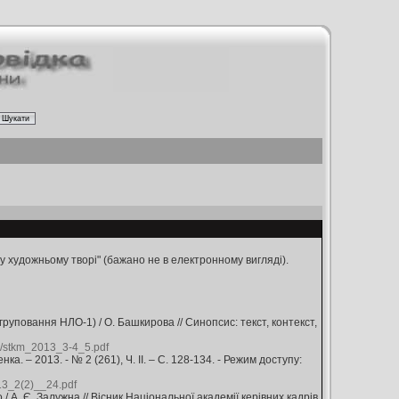
 у художньому творі" (бажано не в електронному вигляді).
груповання НЛО-1) / О. Башкирова // Синопсис: текст, контекст,
km_2013_3-4_5.pdf
ка. – 2013. - № 2 (261), Ч. ІІ. – С. 128-134. - Режим доступу:
_2(2)__24.pdf
/ А. Є. Залужна // Вісник Національної академії керівних кадрів