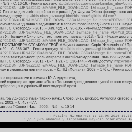
 - № 3. - С. 16-19. - Режим доступу:
http://irbis-nbuv.gov.ua/cgi-bin/irbis_nbuv/cgii
P21DBN=UJRN&Z21ID=&IMAGE_FILE_DOWNLOAD=1&Image_file_name=PDF/v
. О. Гра як модель світосприйняття в романі Дж. Фаулза “Жінка французького лей
 Режим доступу:
http://irbis-nbuv.gov.ua/cgi-bin/irbis_nbuv/cgiirbis_64.exe?
21DBN=UJRN&IMAGE_FILE_DOWNLOAD=1&Image_file_name=PDF/vluf_2013
омонтовича "Дівчина з ведмедиком” в аспекті ігрової пародійності / О. О. Наум
м. Г. С. Сковороди. - 2013. - Вип. 4(2). - С. 98-105. - Режим доступу:
http://irbis
P21DBN=UJRN&IMAGE_FILE_DOWNLOAD=1&Image_file_name=PDF/Nzl_2013_
а / Я. Поліщук // Синопсис: текст, контекст, медіа. - 2013. - № 2. - Режим доступ
P21DBN=UJRN&Z21ID=&IMAGE_FILE_DOWNLOAD=1&Image_file_name=PDF/s
И В ПОСТМОДЕРНІСТСЬКОМУ ТВОРІ // Наукові записки. Серія “Філологічна” / Пр
 29. – С. 366-367. - Режим доступу:
http://irbis-nbuv.gov.ua/cgi-bin/irbis_nbuv/cg
P21DBN=UJRN&Z21ID=&IMAGE_FILE_DOWNLOAD=1&Image_file_name=PDF/N
т пара текстуальності: роль епіграфа в англійському романі 1960-1990-х років /
м. Г. С. Сковороди. - 2011. - Вип. 1(2). - С. 136-144. - Режим доступу:
http://irbi
P21DBN=UJRN&Z21ID=&IMAGE_FILE_DOWNLOAD=1&Image_file_name=PDF/Nz
наж в українській новітній прозі. – К.: ПЦ «Фоліант», 2008. – 176 с. - Режим дос
гри з персонажами в романах Ю. Андруховича;
гровий характер авторського «Я» в «Польових дослідженнях з українського сексу»
ор$гравець» в українській постмодерній прозі
ак, гра у дискурсі гуманітарних наук // Слово. Знак. Дискурс. Антологія світової
ів, 2002. – С. 457-477.
автора // Слово і Час. – 2006. - №5. - с. 10-14
.: Розділ:
Література
:: 16.06.2014 16.38
.:
Донецька обласна універсальна наукова бібліотека і