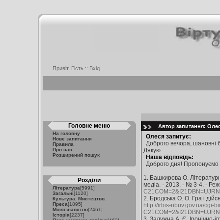
Привіт, Гість ::
Вхід
Головне меню
Автор запитання: Олеся
На головну
Олеся запитує:
Нове запитання
Доброго вечора, шановні б
Правила
Про нас
Дякую.
Розширений пошук
Наша відповідь:
Доброго дня! Пропонуємо 
1. Башкирова О. Літературні
Розділи
медіа. - 2013. - № 3-4. - Р
Література
[5991]
C21COM=2&I21DBN=UJRN&
Загальні
[1120]
2. Бродська О. О. Гра і дійс
Культура. Мистецтво.
Преса
[1895]
http://irbis-nbuv.gov.ua/cgi-
Мовознавство
[2461]
C21COM=2&I21DBN=UJRN&P
Історія
[2237]
3. Залужна А. Є. Іронічно-і