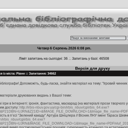
Четвер 6 Серпень 2026 6:08 pm.
Ліміт запитань на сьогодні: 36 .:. Запитань у базі: 46508
Версія для друку
 із міста: Рівне :: Запитання: 34662
ібліографи! Допоможіть, будь-ласка, знайти матеріал на тему: "Ігровий чинник
матеріали друкованих видань з Вашої теми:
 ігри в Інтернеті: іронія, фантастика, маскарад (на матеріалі прози творчого у
ежим доступу:
http://irbis-nbuv.gov.ua/cgi-bin/irbis_nbuv/cgiirbis_64.exe?
P21DBN=UJRN&Z21ID=&IMAGE_FILE_DOWNLOAD=1&Image_file_name=PDF/st
ність в п’єсі “Зелений какаду” Артура Шніцлера // Вісник ЛНУ імені Тараса Шевчен
bin/irbis_nbuv/cgiirbis_64.exe?
21DBN=UJRN&IMAGE_FILE_DOWNLOAD=1&Image_file_name=PDF/vluf_2013
гровий вимір постмодерністських пошуків: суперечність етичного та естетичного 