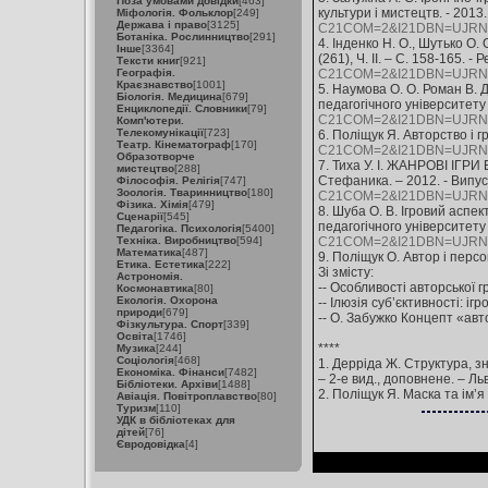
Поза умовами довідки
[463]
культури і мистецтв. - 2013.
Міфологія. Фольклор
[249]
Держава і право
[3125]
C21COM=2&I21DBN=UJRN&
Ботаніка. Рослинництво
[291]
4. Інденко Н. О., Шутько О
Інше
[3364]
(261), Ч. ІІ. – С. 158-165. -
Тексти книг
[921]
Географія.
C21COM=2&I21DBN=UJRN&P
Краєзнавство
[1001]
5. Наумова О. О. Роман В. Д
Біологія. Медицина
[679]
педагогічного університету і
Енциклопедії. Словники
[79]
C21COM=2&I21DBN=UJRN&
Комп'ютери.
Телекомунікації
[723]
6. Поліщук Я. Авторство і гр
Театр. Кінематограф
[170]
C21COM=2&I21DBN=UJRN&
Образотворче
7. Тиха У. І. ЖАНРОВІ ІГР
мистецтво
[288]
Стефаника. – 2012. - Випуск
Філософія. Релігія
[747]
Зоологія. Тваринництво
[180]
C21COM=2&I21DBN=UJRN&
Фізика. Хімія
[479]
8. Шуба О. В. Ігровий аспек
Сценарії
[545]
педагогічного університету і
Педагогіка. Психологія
[5400]
Техніка. Виробництво
[594]
C21COM=2&I21DBN=UJRN&
Математика
[487]
9. Поліщук О. Автор і персо
Етика. Естетика
[222]
Зі змісту:
Астрономія.
-- Особливості авторської 
Космонавтика
[80]
Екологія. Охорона
-- Ілюзія суб’єктивності: і
природи
[679]
-- О. Забужко Концепт «авт
Фізкультура. Спорт
[339]
Освіта
[1746]
****
Музика
[244]
Соціологія
[468]
1. Дерріда Ж. Структура, зн
Економіка. Фінанси
[7482]
– 2-е вид., доповнене. – Льв
Бібліотеки. Архіви
[1488]
2. Поліщук Я. Маска та ім’я 
Авіація. Повітроплавство
[80]
Туризм
[110]
УДК в бібліотеках для
дітей
[76]
Євродовідка
[4]