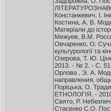
Задорожна, О. Пос
ЛІТЕРАТУРОЗНАВСТ
Констанкевич, І. І
Костина, А. В. Мо
Матеріали до історі
Межуев, В.М. Росс
Овчаренко, О. Суча
культурології та кі
Озерова, Т. Ю. Ц
2013. - № 2. - С. 51
Орлова , Э. А. Мо
направления, общи
Поріцька, О. Трад
ЕТНОЛОГІЯ. - 2010.
Свято, Р. Небезпечн
Стасенко С.О. Пост