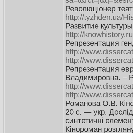
sa=t&rct=j&q=&es
Революціонер теат
http://tyzhden.ua/Hi
Развитие культуры 
http://knowhistory.r
Репрезентация ген
http://www.disserca
http://www.dissercat
Репрезентация евр
Владимировна. – Р
http://www.disserc
http://www.disserca
Романова О.В. Кіно
20 с. — укp. Дослі
синтетичні елемент
Кінороман розглян