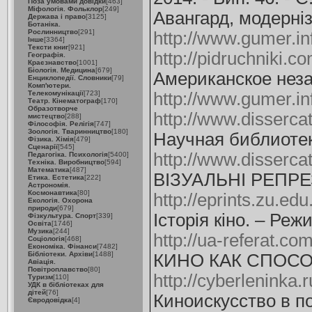
Поза умовами довідки
[463]
Міфологія. Фольклор
[249]
Авангард, модерні
Держава і право
[3125]
Ботаніка.
Рослинництво
[291]
http://www.gumer.in
Інше
[3364]
Тексти книг
[921]
http://pidruchniki
Географія.
Краєзнавство
[1001]
Біологія. Медицина
[679]
Американское неза
Енциклопедії. Словники
[79]
Комп'ютери.
Телекомунікації
[723]
http://www.gumer.in
Театр. Кінематограф
[170]
Образотворче
http://www.disserc
мистецтво
[288]
Філософія. Релігія
[747]
Зоологія. Тваринництво
[180]
Научная библиотек
Фізика. Хімія
[479]
Сценарії
[545]
http://www.disserc
Педагогіка. Психологія
[5400]
Техніка. Виробництво
[594]
Математика
[487]
ВІЗУАЛЬНІ РЕПРЕ
Етика. Естетика
[222]
Астрономія.
Космонавтика
[80]
http://eprints.zu.ed
Екологія. Охорона
природи
[679]
Історія кіно. – Реж
Фізкультура. Спорт
[339]
Освіта
[1746]
Музика
[244]
http://ua-referat.co
Соціологія
[468]
Економіка. Фінанси
[7482]
Бібліотеки. Архіви
[1488]
КИНО КАК СПОСО
Авіація.
Повітроплавство
[80]
http://cyberleninka.
Туризм
[110]
УДК в бібліотеках для
дітей
[76]
Киноискусство в п
Євродовідка
[4]