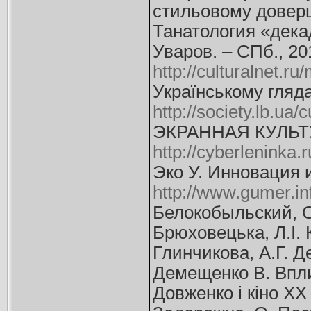
стильовому доверше
Танатология «дека
Уваров. – СПб., 201
http://culturalnet.ru
Українському гляда
http://society.lb.u
ЭКРАННАЯ КУЛЬТ
http://cyberleninka
Эко У. Инновация 
http://www.gumer.in
Белокобыльский, О
Брюховецька, Л.І. К
Глинчикова, А.Г. Д
Демещенко В. Впли
Довженко і кіно ХХ с