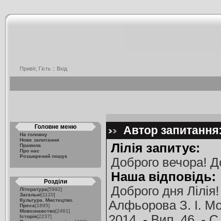
Привіт, Гість ::
Вхід
Головне меню
Автор запитання: 
На головну
Нове запитання
Лілія запитує:
Правила
Про нас
Розширений пошук
Доброго вечора! Д
Наша відповідь:
Розділи
Доброго дня Лілія
Література
[5992]
Загальні
[1120]
Культура. Мистецтво.
Алфьорова З. І. Мо
Преса
[1895]
Мовознавство
[2461]
2014. - Вип. 46. - 
Історія
[2237]