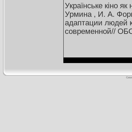
Українське кіно як 
Урмина , И. А. Фо
адаптации людей к
современной// ОБС
Gene