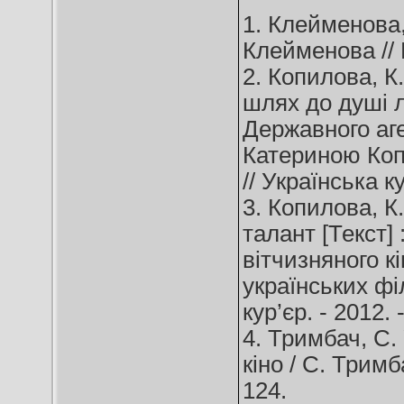
1. Клейменова,
Клейменова // В
2. Копилова, К
шлях до душі л
Державного аге
Катериною Копи
// Українська ку
3. Копилова, К
талант [Текст]
вітчизняного к
українських фі
кур’єр. - 2012.
4. Тримбач, С. 
кіно / С. Тримба
124.