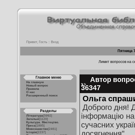
Привет, Гость ::
Вход
Пятница 7
Лимит вопросов на се
Главное меню
Автор вопрос
На главную
Новый вопрос
36347
Правила
О нас
Расширенный поиск
Ольга спраш
Доброго дня! 
Разделы
інформацію на 
Література
[5992]
Загальні
[1120]
Культура. Мистецтво.
сучасних украї
Преса
[1895]
Мовознавство
[2461]
досягнення"
Історія
[2237]