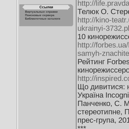
http://life.pra
Ссылки
Телюк О. Стере
Виртуальные справки
Поисковые сервера
http://kino-teat
Библиотечные каталоги
ukrainyi-3732.p
10 кинорежисс
http://forbes.ua
samyh-znachite
Рейтинг Forbe
кинорежиссер
http://inspired
Що дивитися: н
Україна Incognit
Панченко, С. М
стереотипне, П
прес-група, 201
***