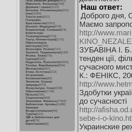
Поза умовами довідки
[463]
Міфологія. Фольклор
[249]
Наш ответ:
Держава і право
[3125]
Ботаніка. Рослинництво
[291]
Доброго дня, 
Інше
[3364]
Тексти книг
[921]
Географія.
Маємо запропо
Краєзнавство
[1001]
Біологія. Медицина
[679]
Енциклопедії. Словники
[79]
http://www.mar
Комп'ютери.
Телекомунікації
[723]
KINO_NEZALE
Театр. Кінематограф
[170]
Образотворче
мистецтво
[288]
ЗУБАВІНА І. Б.
Філософія. Релігія
[747]
Зоологія. Тваринництво
[180]
Фізика. Хімія
[479]
тенден ції, філ
Сценарії
[545]
Педагогіка. Психологія
[5400]
сучасного мис
Техніка. Виробництво
[594]
Математика
[487]
Етика. Естетика
[222]
К.: ФЕНІКС, 200
Астрономия.
Космонавтика
[80]
Экология. Охрана
http://www.het
природы
[679]
Физкультура. Спорт
[339]
Здобутки украї
Образование
[1746]
Музыка
[244]
Социология
[468]
до сучасності
Экономика. Финансы
[7482]
Библиотеки. Архивы
[1488]
http://afisha.od
Авиация.
Воздухоплавание
[80]
Туризм
[110]
sebe-i-o-kino.h
УДК в библиотеках для
детей
[76]
Евросправка
[4]
Украинские ре