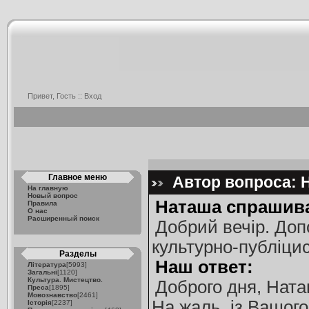
Привет, Гость ::
Вход
Главное меню
Автор вопроса: Н
На главную
Новый вопрос
Наташа спрашива
Правила
О нас
Расширенный поиск
Добрий вечір. Доп
культурно-публіцис
Разделы
Наш ответ:
Література
[5993]
Загальні
[1120]
Культура. Мистецтво.
Доброго дня, Ната
Преса
[1895]
Мовознавство
[2461]
На жаль, із Вашого
Історія
[2237]