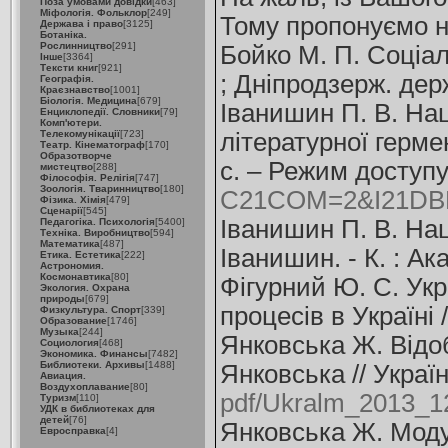
Поза умовами довідки
[463]
Міфологія. Фольклор
[249]
Тому пропонуємо н
Держава і право
[3125]
Ботаніка.
Рослинництво
[291]
Бойко М. П. Соціал
Інше
[3364]
Тексти книг
[921]
; Дніпродзерж. держ
Географія.
Краєзнавство
[1001]
Біологія. Медицина
[679]
Іванишин П. В. Нац
Енциклопедії. Словники
[79]
Комп'ютери.
Телекомунікації
[723]
літературної гермен
Театр. Кінематограф
[170]
Образотворче
c. – Режим доступ
мистецтво
[288]
Філософія. Релігія
[747]
Зоологія. Тваринництво
[180]
C21COM=2&I21DBN
Фізика. Хімія
[479]
Сценарії
[545]
Іванишин П. В. Нац
Педагогіка. Психологія
[5400]
Техніка. Виробництво
[594]
Математика
[487]
Іванишин. - К. : Ак
Етика. Естетика
[222]
Астрономия.
Космонавтика
[80]
Фігурний Ю. С. Укр
Экология. Охрана
природы
[679]
процесів в Україні /
Физкультура. Спорт
[339]
Образование
[1746]
Музыка
[244]
Янковська Ж. Відоб
Социология
[468]
Экономика. Финансы
[7482]
Библиотеки. Архивы
[1488]
Янковська // Україн
Авиация.
Воздухоплавание
[80]
pdf/Ukralm_2013_1
Туризм
[110]
УДК в библиотеках для
детей
[76]
Янковська Ж. Моду
Евросправка
[4]