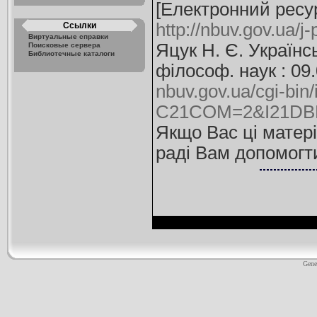
[Електронний ресурс
http://nbuv.gov.ua/
Ссылки
Виртуальные справки
Яцук Н. Є. Українс
Поисковые сервера
Библиотечные каталоги
філософ. наук : 09.
nbuv.gov.ua/cgi-bin/
C21COM=2&I21DBN
Якщо Вас ці матері
раді Вам допомогт
Gene