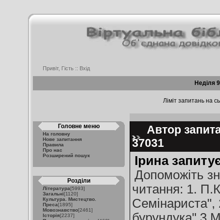
Привіт, Гість ::
Вхід
Неділя 9
Ліміт запитань на сь
Головне меню
Автор запита
На головну
Нове запитання
37031
Правила
Про нас
Розширений пошук
Ірина запитує
Допоможіть зн
Розділи
читання: 1. П.
Література
[5993]
Загальні
[1120]
Культура. Мистецтво.
Семінариста", 2
Преса
[1895]
Мовознавство
[2461]
бурундука" 3.
Історія
[2237]