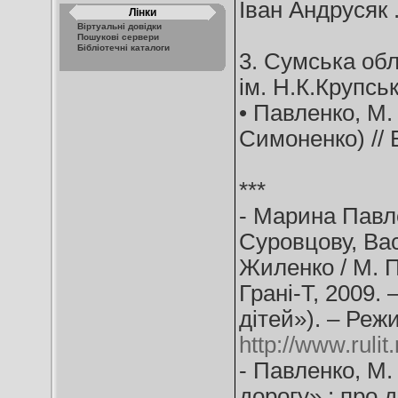
Іван Андрусяк . 
Лінки
Віртуальні довідки
Пошукові сервери
Бібліотечні каталоги
3. Сумська обл
ім. Н.К.Крупськ
• Павленко, М
Симоненко) // Б
***
- Марина Павл
Суровцову, Ва
Жиленко / М. Па
Грані-Т, 2009. 
дітей»). – Реж
http://www.ruli
- Павленко, М.
дорогу» : про 