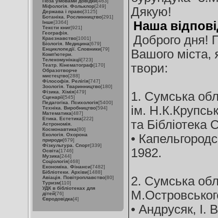
Поза умовами довідки
[463]
Міфологія. Фольклор
[249]
Дякую!
Держава і право
[3125]
Ботаніка. Рослинництво
[291]
Наша відпові
Інше
[3364]
Тексти книг
[921]
Географія.
Доброго дня! 
Краєзнавство
[1001]
Біологія. Медицина
[679]
Енциклопедії. Словники
[79]
Вашого міста, 
Комп'ютери.
Телекомунікації
[723]
твори:
Театр. Кінематограф
[170]
Образотворче
мистецтво
[288]
Філософія. Релігія
[747]
Зоологія. Тваринництво
[180]
Фізика. Хімія
[479]
1. Сумська обл
Сценарії
[545]
Педагогіка. Психологія
[5400]
ім. Н.К.Крупськ
Техніка. Виробництво
[594]
Математика
[487]
Етика. Естетика
[222]
та Бібліотека 
Астрономія.
Космонавтика
[80]
Екологія. Охорона
• Капельгородсь
природи
[679]
Фізкультура. Спорт
[339]
1982.
Освіта
[1746]
Музика
[244]
Соціологія
[468]
Економіка. Фінанси
[7482]
Бібліотеки. Архіви
[1488]
2. Сумська обл
Авіація. Повітроплавство
[80]
Туризм
[110]
УДК в бібліотеках для
М.Островськог
дітей
[76]
Євродовідка
[4]
• Андрусяк, І. 