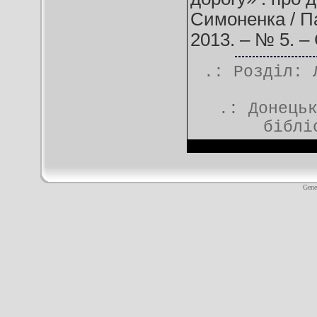
Симоненка / Па
2013. – № 5. – 
.: Розділ:
.:
Донець
біблі
Gene