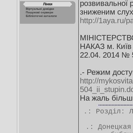
розвивальної р
Лінки
Віртуальні довідки
зниженим слух
Пошукові сервери
Бібліотечні каталоги
http://1aya.ru/
МІНІСТЕРСТВО
НАКАЗ м. Київ
22.04. 2014 № 
.- Режим досту
http://mykosvit
504_ii_stupin.d
На жаль більш
.: Розділ:
.:
Донецкая