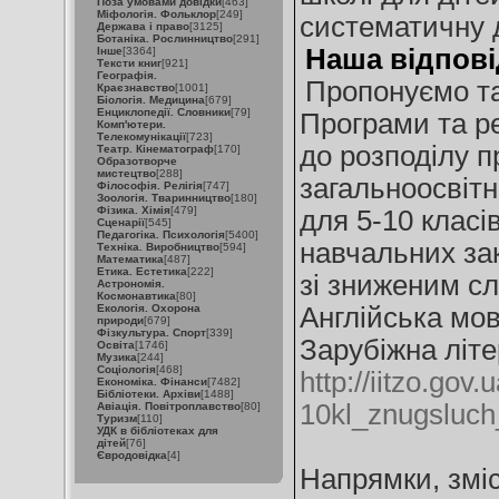
Поза умовами довідки
[463]
Міфологія. Фольклор
[249]
систематичну 
Держава і право
[3125]
Ботаніка. Рослинництво
[291]
Наша відпові
Інше
[3364]
Тексти книг
[921]
Географія.
Пропонуємо та
Краєзнавство
[1001]
Біологія. Медицина
[679]
Енциклопедії. Словники
[79]
Програми та р
Комп'ютери.
Телекомунікації
[723]
до розподілу п
Театр. Кінематограф
[170]
Образотворче
мистецтво
[288]
загальноосвітн
Філософія. Релігія
[747]
Зоологія. Тваринництво
[180]
Фізика. Хімія
[479]
для 5-10 класі
Сценарії
[545]
Педагогіка. Психологія
[5400]
навчальних зак
Техніка. Виробництво
[594]
Математика
[487]
Етика. Естетика
[222]
зі зниженим с
Астрономія.
Космонавтика
[80]
Екологія. Охорона
Англійська мо
природи
[679]
Фізкультура. Спорт
[339]
Зарубіжна літе
Освіта
[1746]
Музика
[244]
Соціологія
[468]
http://iitzo.gov
Економіка. Фінанси
[7482]
Бібліотеки. Архіви
[1488]
10kl_znugsluch_
Авіація. Повітроплавство
[80]
Туризм
[110]
УДК в бібліотеках для
дітей
[76]
Євродовідка
[4]
Напрямки, зміс