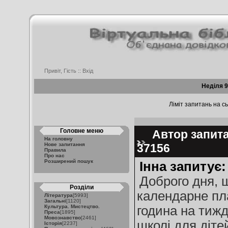
Привіт, Гість ::
Вхід
Неділя 9
Ліміт запитань на сь
Головне меню
Автор запитан
На головну
Нове запитання
37156
Правила
Про нас
Розширений пошук
Інна запитує:
Доброго дня, ш
Розділи
календарне пла
Література
[5993]
Загальні
[1120]
Культура. Мистецтво.
година на тижд
Преса
[1895]
Мовознавство
[2461]
школі для діте
Історія
[2237]