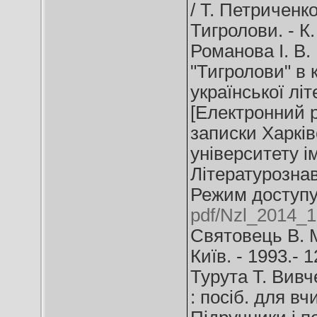
/ Т. Петриченк
Тигролови. - К. 
Романова І. В.
"Тигролови" в 
української лі
[Електронний ре
записки Харків
університету ім
Літературознавс
Режим доступ
pdf/Nzl_2014_1
Святовець В. М
Київ. - 1993.- 1
Турута Т. Вивч
: посіб. для вчи