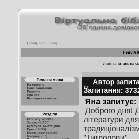
Привіт, Гість ::
Вхід
Неділя 9
Ліміт запитань на сь
Головне меню
Автор запита
На головну
Нове запитання
Запитання: 37
Правила
Про нас
Розширений пошук
Яна запитує:
Доброго дня! 
Розділи
літератури для
Література
[5993]
Загальні
[1120]
Культура. Мистецтво.
традиціоналізм
Преса
[1895]
Мовознавство
[2461]
"Тигролови".
Історія
[2237]