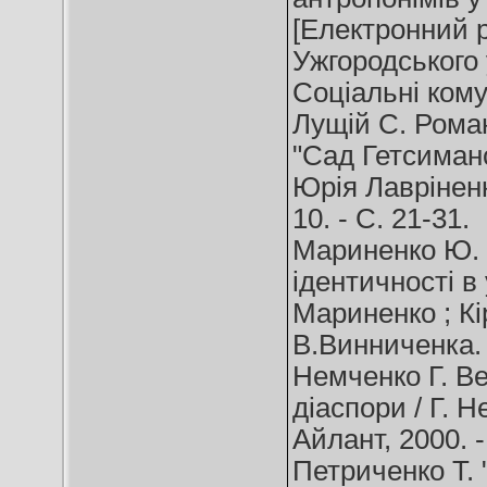
[Електронний р
Ужгородського у
Соціальні комуні
Лущій С. Роман
"Сад Гетсиман
Юрія Лавріненка
10. - С. 21-31.
Мариненко Ю. 
ідентичності в у
Мариненко ; Кір
В.Винниченка. -
Немченко Г. Веж
діаспори / Г. Н
Айлант, 2000. -
Петриченко Т.