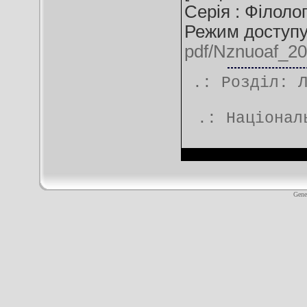
Серія : Філологі
Режим доступ
pdf/Nznuoaf_20
.: Розділ:
.:
Націонал
Gene