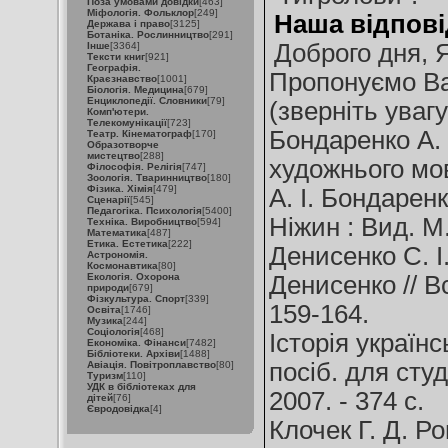
Поза умовами довідки
[463]
Міфологія. Фольклор
[249]
Наша відпові
Держава і право
[3125]
Ботаніка. Рослинництво
[291]
Доброго дня, 
Інше
[3364]
Тексти книг
[921]
Географія.
Пропонуємо Ва
Краєзнавство
[1001]
Біологія. Медицина
[679]
Енциклопедії. Словники
[79]
(зверніть увагу
Комп'ютери.
Телекомунікації
[723]
Бондаренко А. 
Театр. Кінематограф
[170]
Образотворче
мистецтво
[288]
художнього мов
Філософія. Релігія
[747]
Зоологія. Тваринництво
[180]
Фізика. Хімія
[479]
А. І. Бондаренк
Сценарії
[545]
Педагогіка. Психологія
[5400]
Ніжин : Вид. М.
Техніка. Виробництво
[594]
Математика
[487]
Етика. Естетика
[222]
Денисенко С. І.
Астрономія.
Космонавтика
[80]
Екологія. Охорона
Денисенко // Вс
природи
[679]
Фізкультура. Спорт
[339]
159-164.
Освіта
[1746]
Музика
[244]
Соціологія
[468]
Історія українс
Економіка. Фінанси
[7482]
Бібліотеки. Архіви
[1488]
посіб. для студ.
Авіація. Повітроплавство
[80]
Туризм
[110]
УДК в бібліотеках для
2007. - 374 c.
дітей
[76]
Євродовідка
[4]
Клочек Г. Д. Р