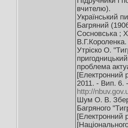
Підручники і по
вчителю).
Український пи
Багряний (1906 
Сосновська ; Ха
В.Г.Короленка. -
Утріско О. "Ти
пригодницький 
проблема актуа
[Електронний ре
2011. - Вип. 6.
http://nbuv.gov
Шум О. В. Збер
Багряного "Ти
[Електронний р
[Національного