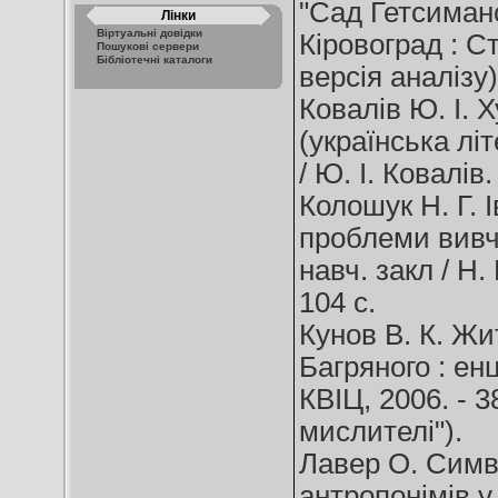
"Сад Гетсимансь
Лінки
Віртуальні довідки
Кіровоград : Ст
Пошукові сервери
Бібліотечні каталоги
версія аналізу)
Ковалів Ю. І. Х
(українська літ
/ Ю. І. Ковалів.
Колошук Н. Г. 
проблеми вивче
навч. закл / Н.
104 c.
Кунов В. К. Жи
Багряного : енц
КВІЦ, 2006. - 3
мислителі").
Лавер О. Симв
антропонімів у