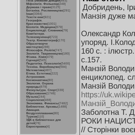
Поза умовами довідки
[463]
Міфологія. Фольклор
[249]
Добридень, Іри
Держава і право
[3125]
Ботаніка. Рослинництво
[291]
Манзія дуже м
Інше
[3364]
Тексти книг
[921]
Географія.
Краєзнавство
[1001]
Біологія. Медицина
[679]
Енциклопедії. Словники
[79]
Олександр Коло
Комп'ютери.
Телекомунікації
[723]
упоряд. І.Колод
Театр. Кінематограф
[170]
Образотворче
мистецтво
[288]
160 с. : ілюстр.
Філософія. Релігія
[747]
Зоологія. Тваринництво
[180]
Фізика. Хімія
[479]
с.157.
Сценарії
[545]
Педагогіка. Психологія
[5400]
Манзій Володим
Техніка. Виробництво
[594]
Математика
[487]
Етика. Естетика
[222]
енциклопед. сло
Астрономия.
Космонавтика
[80]
Экология. Охрана
Манзій Волод
природы
[679]
Физкультура. Спорт
[339]
https://uk.wikip
Образование
[1746]
Музыка
[244]
Социология
[468]
Манзій_Волод
Экономика. Финансы
[7482]
Библиотеки. Архивы
[1488]
Заболотна Т.
Авиация.
Воздухоплавание
[80]
Туризм
[110]
РОКИ НАЦИСТС
УДК в библиотеках для
детей
[76]
Евросправка
[4]
// Сторінки воєн