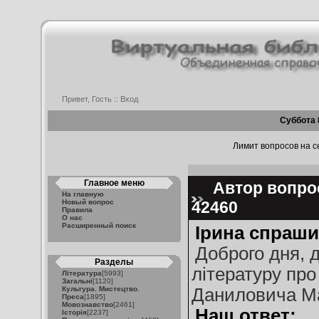
Привет, Гость ::
Вход
Суббота 
Лимит вопросов на се
Главное меню
Автор вопрос
На главную
Новый вопрос
42460
Правила
О нас
Расширенный поиск
Ірина спраши
Доброго дня, 
Разделы
літературу про
Література
[5993]
Загальні
[1120]
Культура. Мистецтво.
Даниловича Ма
Преса
[1895]
Мовознавство
[2461]
Наш ответ:
Історія
[2237]