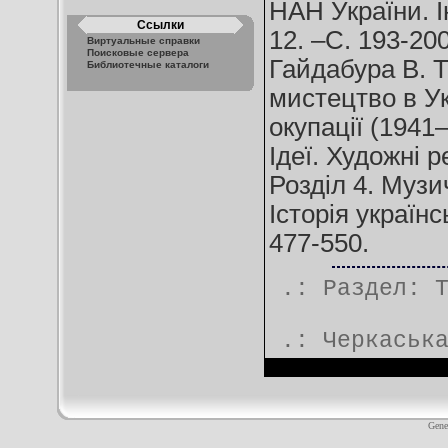
НАН України. Ін
Ссылки
12. –С. 193-200
Виртуальные справки
Поисковые сервера
Гайдабура В. Т
Библиотечные каталоги
мистецтво в Ук
окупації (1941–
Ідеї. Художні ре
Розділ 4. Музи
Історія українсь
477-550.
.: Раздел:
.:
Черкаськ
Gene