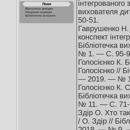
інтегрованого з
Лінки
Віртуальні довідки
вихователя ди
Пошукові сервери
Бібліотечні каталоги
50-51.
Гаврушенко Н. 
конспект інтег
Бібліотечка ви
№ 1. — С. 95-9
Голосієнко К. Б
Голосієнко // 
— 2019. — № 1
Голосієнко К. С
Бібліотечка ви
№ 11. — С. 71-
Здір О. Хто та
/ О. Здір // Б
2018. — № 9. —