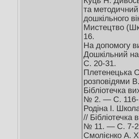
Куць Н. Дивосв
та методичний
дошкільного вік
Мистецтво (Шкі
16.
На допомогу вих
Дошкільний на
С. 20-31.
Плетенецька О.
розповідями В.
Бібліотечка ви
№ 2. — С. 116-
Родіна І. Школа
// Бібліотечка
№ 11. — С. 7-2
Смолієнко А. Х