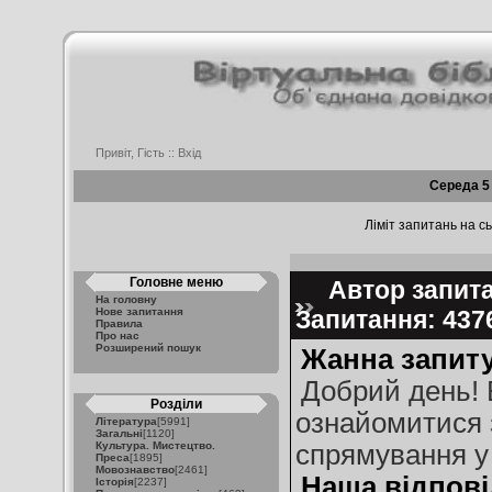
Привіт, Гість ::
Вхід
Середа 5
Ліміт запитань на сь
Головне меню
Автор запита
На головну
Нове запитання
Запитання: 43
Правила
Про нас
Розширений пошук
Жанна запиту
Добрий день! 
Розділи
ознайомитися 
Література
[5991]
Загальні
[1120]
Культура. Мистецтво.
спрямування у
Преса
[1895]
Мовознавство
[2461]
Наша відпові
Історія
[2237]