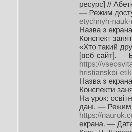
ресурс] // Абет
— Режим дост
etychnyh-nauk-
Назва з екрана
Конспект занят
«Хто такий дру
[веб-сайт]. — 
https://vseosvit
hristianskoi-eti
Назва з екрана
Конспекти заня
На урок: освіт
дані. — Режим 
https://naurok.
екрана. — Дата