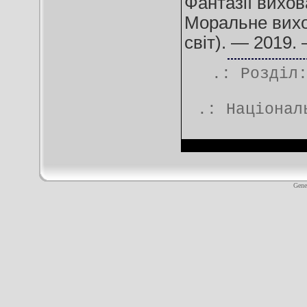
Фантазії вихова
Моральне вихо
світ). — 2019.
.: Розділ
.:
Націонал
Gene