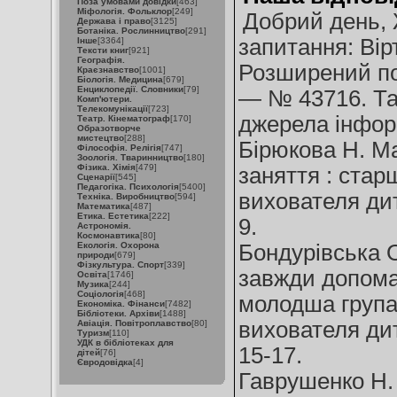
Поза умовами довідки
[463]
Міфологія. Фольклор
[249]
Добрий день, 
Держава і право
[3125]
Ботаніка. Рослинництво
[291]
запитання: Вір
Інше
[3364]
Тексти книг
[921]
Географія.
Розширений п
Краєзнавство
[1001]
Біологія. Медицина
[679]
Енциклопедії. Словники
[79]
— № 43716. Та
Комп'ютери.
Телекомунікації
[723]
джерела інфор
Театр. Кінематограф
[170]
Образотворче
мистецтво
[288]
Бірюкова Н. Ма
Філософія. Релігія
[747]
Зоологія. Тваринництво
[180]
Фізика. Хімія
[479]
заняття : старш
Сценарії
[545]
Педагогіка. Психологія
[5400]
вихователя дит
Техніка. Виробництво
[594]
Математика
[487]
Етика. Естетика
[222]
9.
Астрономія.
Космонавтика
[80]
Екологія. Охорона
Бондурівська О
природи
[679]
Фізкультура. Спорт
[339]
завжди допомаг
Освіта
[1746]
Музика
[244]
Соціологія
[468]
молодша група 
Економіка. Фінанси
[7482]
Бібліотеки. Архіви
[1488]
вихователя ди
Авіація. Повітроплавство
[80]
Туризм
[110]
УДК в бібліотеках для
15-17.
дітей
[76]
Євродовідка
[4]
Гаврушенко Н. 