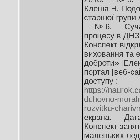
Клеша Н. Подор
старшої групи 
— № 6. — Сучас
процесу в ДНЗ.
Конспект відкр
виховання та е
доброти» [Елек
портал [веб-са
доступу :
https://naurok.
duhovno-moraln
rozvitku-chariv
екрана. — Дата
Конспект занят
маленьких лед