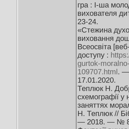
гра : І-ша моло
вихователя ди
23-24.
«Стежина духо
виховання дошк
Всеосвіта [веб
доступу :
https
gurtok-moralno
109707.html
. —
17.01.2020.
Теплюк Н. Добр
схемографії у 
заняттях морал
Н. Теплюк // Б
— 2018. — № 8