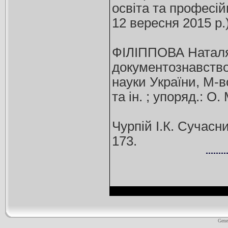
освіта та професій
12 вересня 2015 р.
ФІЛІППОВА Наталя.
документознавство, 
науки України, М-во
та ін. ; упоряд.: О
Чурпій І.К. Сучасни
173.
Gene