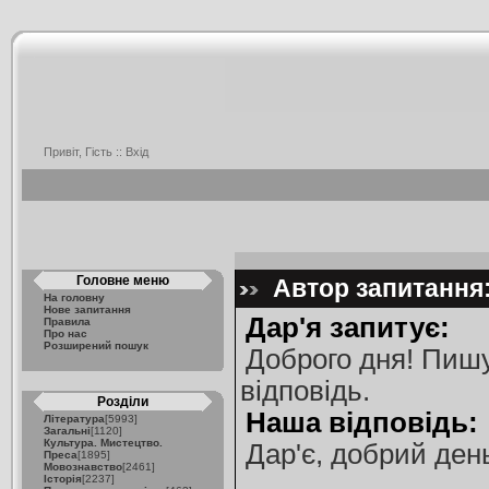
Привіт, Гість ::
Вхід
Головне меню
Автор запитання: 
На головну
Нове запитання
Дар'я запитує:
Правила
Про нас
Розширений пошук
Доброго дня! Пишу
відповідь.
Розділи
Наша відповідь:
Література
[5993]
Загальні
[1120]
Культура. Мистецтво.
Дар'є, добрий ден
Преса
[1895]
Мовознавство
[2461]
Історія
[2237]