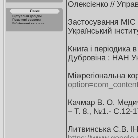
Олексієнко // Управ
Лінки
Віртуальні довідки
Застосування МІС 
Пошукові сервери
Бібліотечні каталоги
Український інстит
Книга і періодика 
Дубровіна ; НАН Укр
Міжрегіональна кор
option=com_content
Качмар В. О. Медич
– Т. 8., №1.- С.12-1
Литвинська С.В. 