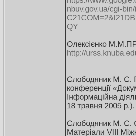
https://www.googl
nbuv.gov.ua/cgi-bin/
C21COM=2&I21DBN
QY
Олексієнко М.М
http://urss.knuba.ed
Слободяник М. С. Г
конференції «Доку
Інформаційна діяль
18 травня 2005 р.). 
Слободяник М. С. С
Матеріали VІІІ Мі