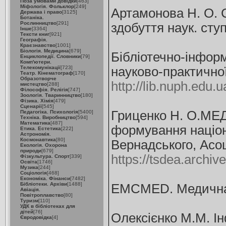
Поза умовами довідки
[463]
Міфологія. Фольклор
[249]
Артамонова Н. О. С
Держава і право
[3125]
Ботаніка.
Рослинництво
[291]
здобуття наук. ступ
Інше
[3364]
Тексти книг
[921]
Географія.
Краєзнавство
[1001]
Біологія. Медицина
[679]
Бібліотечно-інфор
Енциклопедії. Словники
[79]
Комп'ютери.
Телекомунікації
[723]
науково-практичної
Театр. Кінематограф
[170]
Образотворче
http://lib.nuph.edu.u
мистецтво
[288]
Філософія. Релігія
[747]
Зоологія. Тваринництво
[180]
Фізика. Хімія
[479]
Сценарії
[545]
Гриценко Н. О.МЕ
Педагогіка. Психологія
[5400]
Техніка. Виробництво
[594]
Математика
[487]
формування націона
Етика. Естетика
[222]
Астрономія.
Космонавтика
[80]
Вернадського, Асоц
Екологія. Охорона
природи
[679]
https://tsdea.archi
Фізкультура. Спорт
[339]
Освіта
[1746]
Музика
[244]
Соціологія
[468]
Економіка. Фінанси
[7482]
Бібліотеки. Архіви
[1488]
EMCMED. Медична 
Авіація.
Повітроплавство
[80]
Туризм
[110]
УДК в бібліотеках для
дітей
[76]
Олексієнко М.М. І
Євродовідка
[4]