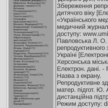
Поза умовами довідки
[463]
Міфологія. Фольклор
[249]
Збереження репро
Держава і право
[3125]
Ботаніка.
дитячого віку [Ел
Рослинництво
[291]
Інше
[3364]
Тексти книг
[921]
«Українського мед
Географія.
Краєзнавство
[1001]
Біологія. Медицина
[679]
медичний журнал :
Енциклопедії. Словники
[79]
Комп'ютери.
доступу: www.umi.
Телекомунікації
[723]
Театр. Кінематограф
[170]
Образотворче
Павловська Л. О. 
мистецтво
[288]
Філософія. Релігія
[747]
Зоологія. Тваринництво
[180]
репродуктивного зд
Фізика. Хімія
[479]
Сценарії
[545]
Україні [Електрон
Педагогіка. Психологія
[5400]
Техніка. Виробництво
[594]
Математика
[487]
Херсонська міська
Етика. Естетика
[222]
Астрономія.
Космонавтика
[80]
Електрон. дані. -
Екологія. Охорона
природи
[679]
Назва з екрану.
Фізкультура. Спорт
[339]
Освіта
[1746]
Музика
[244]
Репродуктивне зд
Соціологія
[468]
Економіка. Фінанси
[7482]
матер. підгот. Ю.
Бібліотеки. Архіви
[1488]
Авіація.
Повітроплавство
[80]
дистанційна підтр
Туризм
[110]
УДК в бібліотеках для
дітей
[76]
Режим доступу: di
Євродовідка
[4]