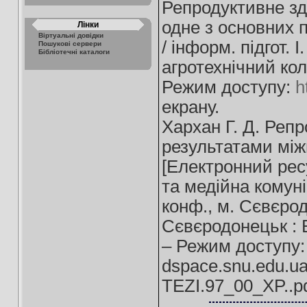
Репродуктивне зд
одне з основних 
Лінки
Віртуальні довідки
/ інформ. підгот.
Пошукові сервери
Бібліотечні каталоги
агротехнічний коле
Режим доступу:
h
екрану.
Хархан Г. Д. Репр
результатами міжн
[Електронний ресу
та медійна комунік
конф., м. Сєвєрод
Сєвєродонецьк : В
– Режим доступу:
dspace.snu.edu.ua
TEZI.97_00_XP..pd