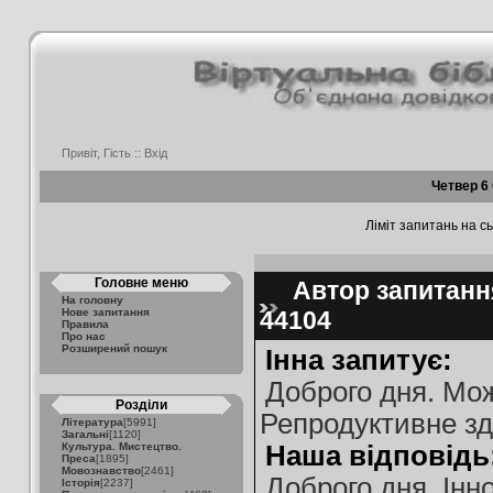
Привіт, Гість ::
Вхід
Четвер 6
Ліміт запитань на сь
Головне меню
Автор запитання
На головну
Нове запитання
44104
Правила
Про нас
Розширений пошук
Інна запитує:
Доброго дня. Мо
Розділи
Репродуктивне зд
Література
[5991]
Загальні
[1120]
Культура. Мистецтво.
Наша відповідь
Преса
[1895]
Мовознавство
[2461]
Доброго дня, Інн
Історія
[2237]