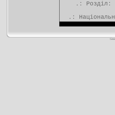
.: Розділ:
.:
Національн
Gene