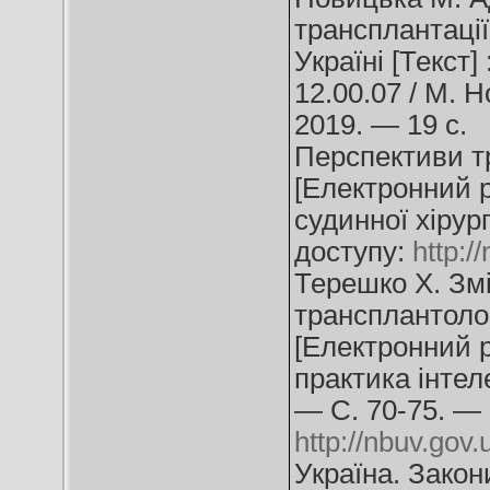
трансплантації
Україні [Текст] 
12.00.07 / М. Н
2019. — 19 с.
Перспективи тр
[Електронний р
судинної хірур
доступу:
http:
Терешко Х. Зм
трансплантологі
[Електронний ре
практика інтел
— С. 70-75. —
http://nbuv.go
Україна. Закон