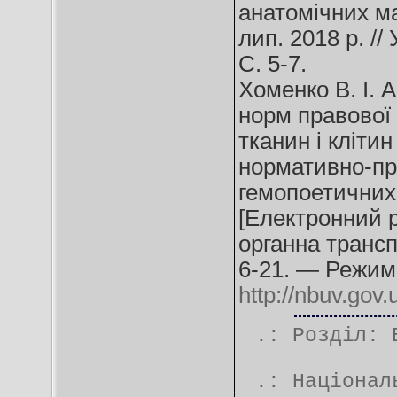
анатомічних ма
лип. 2018 р. /
С. 5-7.
Хоменко В. І. 
норм правової 
тканин і кліти
нормативно-пр
гемопоетичних 
[Електронний ре
органна трансп
6-21. — Режим
http://nbuv.go
.: Розділ:
.:
Націонал