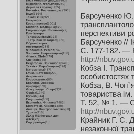
Поза умовами довідки
[463]
Міфологія. Фольклор
[249]
Держава і право
[3125]
Ботаніка. Рослинництво
[291]
Барсученко Ю.
Інше
[3364]
Тексти книг
[921]
Географія.
трансплантолог
Краєзнавство
[1001]
Біологія. Медицина
[679]
Енциклопедії. Словники
[79]
перспективи ро
Комп'ютери.
Телекомунікації
[723]
Барсученко // 
Театр. Кінематограф
[170]
Образотворче
мистецтво
[288]
С. 177-182. —
Філософія. Релігія
[747]
Зоологія. Тваринництво
[180]
Фізика. Хімія
[479]
http://nbuv.go
Сценарії
[545]
Педагогіка. Психологія
[5400]
Кобза І. Трансп
Техніка. Виробництво
[594]
Математика
[487]
Етика. Естетика
[222]
особистостях т
Астрономія.
Космонавтика
[80]
Екологія. Охорона
Кобза, В. Чоп`я
природи
[679]
Фізкультура. Спорт
[339]
товариства ім
Освіта
[1746]
Музика
[244]
Соціологія
[468]
Т. 52, № 1. — 
Економіка. Фінанси
[7482]
Бібліотеки. Архіви
[1488]
http://nbuv.go
Авіація. Повітроплавство
[80]
Туризм
[110]
УДК в бібліотеках для
Крайник Г. С. 
дітей
[76]
Євродовідка
[4]
незаконної тра