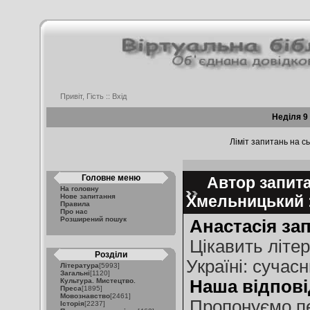
Привіт, Гість ::
Вхід
Неділя 9
Ліміт запитань на сь
Головне меню
Автор запита
На головну
Нове запитання
Хмельницький :
Правила
Про нас
Розширений пошук
Анастасія за
Цікавить літер
Розділи
Україні: сучас
Література
[5993]
Загальні
[1120]
Культура. Мистецтво.
Наша відпові
Преса
[1895]
Мовознавство
[2461]
Пропонуємо пе
Історія
[2237]