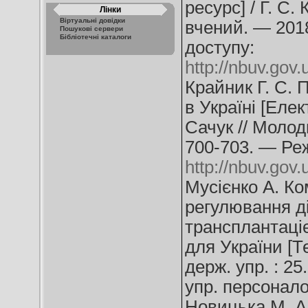
ресурс] / Г. С.
Лінки
Віртуальні довідки
вчений. — 201
Пошукові сервери
Бібліотечні каталоги
доступу:
http://nbuv.go
Крайник Г. С. 
в Україні [Елек
Сачук // Молод
700-703. — Ре
http://nbuv.go
Мусієнко А. К
регулювання ді
трансплантаціє
для України [Те
держ. упр. : 25
упр. персонало
Новицька М. А