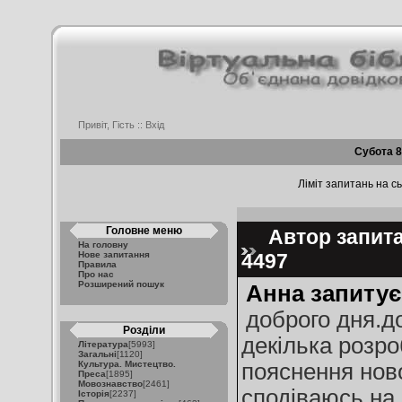
Привіт, Гість ::
Вхід
Субота 8
Ліміт запитань на сь
Головне меню
Автор запита
На головну
Нове запитання
4497
Правила
Про нас
Розширений пошук
Анна запитує
доброго дня.до
Розділи
декілька розро
Література
[5993]
Загальні
[1120]
Культура. Мистецтво.
пояснення ново
Преса
[1895]
Мовознавство
[2461]
сподіваюсь на
Історія
[2237]