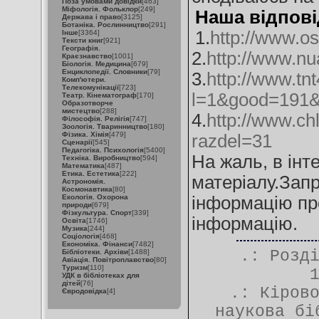
Поза умовами довідки
[463]
Міфологія. Фольклор
[249]
Наша відпові
Держава і право
[3125]
Ботаніка. Рослинництво
[291]
1.
http://www.osv
Інше
[3364]
Тексти книг
[921]
Географія.
2.
http://www.nu
Краєзнавство
[1001]
Біологія. Медицина
[679]
Енциклопедії. Словники
[79]
3.
http://www.tn
Комп'ютери.
Телекомунікації
[723]
l=1&good=191&
Театр. Кінематограф
[170]
Образотворче
мистецтво
[288]
4.
http://www.chl
Філософія. Релігія
[747]
Зоологія. Тваринництво
[180]
Фізика. Хімія
[479]
razdel=31
Сценарії
[545]
Педагогіка. Психологія
[5400]
На жаль, в інт
Техніка. Виробництво
[594]
Математика
[487]
Етика. Естетика
[222]
матеріалу.Зап
Астрономія.
Космонавтика
[80]
Екологія. Охорона
інформацію пр
природи
[679]
Фізкультура. Спорт
[339]
інформацію.
Освіта
[1746]
Музика
[244]
Соціологія
[468]
Економіка. Фінанси
[7482]
.: Розд
Бібліотеки. Архіви
[1488]
Авіація. Повітроплавство
[80]
Туризм
[110]
УДК в бібліотеках для
дітей
[76]
.:
Кіров
Євродовідка
[4]
наукова бі