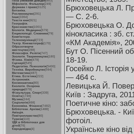
Поза умовами довідки
[463]
Міфологія. Фольклор
[249]
Брюховецька Л. Про
Держава і право
[3125]
Ботаніка.
Рослинництво
[291]
— С. 2-6.
Інше
[3364]
Тексти книг
[921]
Брюховецька О. До 
Географія.
Краєзнавство
[1001]
Біологія. Медицина
[679]
кінокласика : зб. с
Енциклопедії. Словники
[79]
Комп'ютери.
Телекомунікації
[723]
«КМ Академія», 20
Театр. Кінематограф
[170]
Образотворче
Бут О. Пісенний обр
мистецтво
[288]
Філософія. Релігія
[747]
Зоологія. Тваринництво
[180]
18-19.
Фізика. Хімія
[479]
Сценарії
[545]
Госейко Л. Історія 
Педагогіка. Психологія
[5400]
Техніка. Виробництво
[594]
Математика
[487]
— 464 с.
Етика. Естетика
[222]
Астрономія.
Космонавтика
[80]
Левицька Й. Поверн
Екологія. Охорона
природи
[679]
Київ : Задруга, 201
Фізкультура. Спорт
[339]
Освіта
[1746]
Музика
[244]
Поетичне кіно: забор
Соціологія
[468]
Економіка. Фінанси
[7482]
Бібліотеки. Архіви
[1488]
Брюховецька. - Київ
Авіація.
Повітроплавство
[80]
фотоіл.
Туризм
[110]
УДК в бібліотеках для
дітей
[76]
Українське кіно від
Євродовідка
[4]