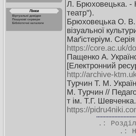
Л. Брюховецька. - Ки
театр").
Лінки
Віртуальні довідки
Брюховецька О. В. 
Пошукові сервери
Бібліотечні каталоги
візуальної культур
Маґістеріум. Серія 
https://core.ac.uk/
Пащенко А. Українс
[Електронний ресурс
http://archive-ktm
Турчин Т. М. Україн
М. Турчин // Педагог
т ім. Т.Г. Шевченка
https://pidru4niki.
.: Розді
.: