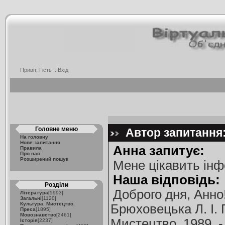
Привіт, Гість ::
Вхід
Головне меню
Автор запитання:
На головну
Нове запитання
Анна запитує:
Правила
Про нас
Розширений пошук
Мене цікавить інф
Наша відповідь:
Розділи
Доброго дня, Анно
Література
[5993]
Загальні
[1120]
Культура. Мистецтво.
Брюховецька Л. І. П
Преса
[1895]
Мовознавство
[2461]
Мистецтво, 1989. - 1
Історія
[2237]