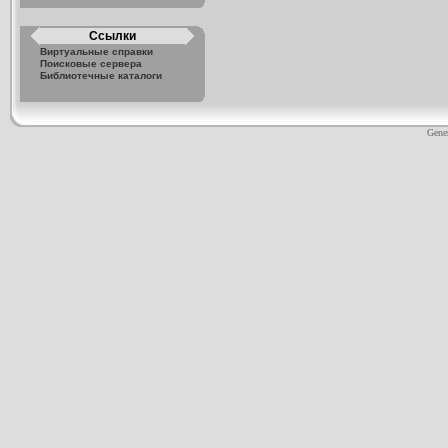
Ссылки
Виртуальные справки
Поисковые сервера
Библиотечные каталоги
Gene