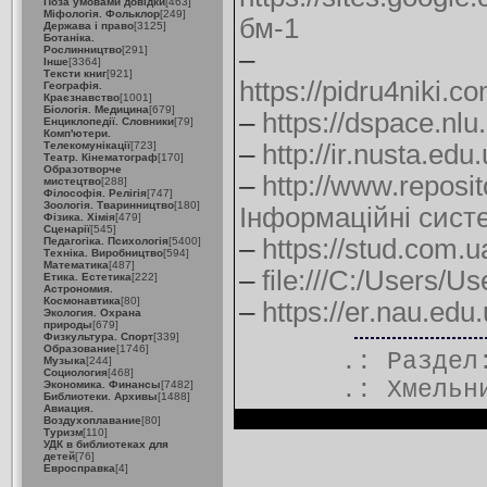
Поза умовами довідки
[463]
Міфологія. Фольклор
[249]
бм-1
Держава і право
[3125]
Ботаніка.
Рослинництво
[291]
–
Інше
[3364]
Тексти книг
[921]
https://pidru4niki.c
Географія.
Краєзнавство
[1001]
Біологія. Медицина
[679]
–
https://dspace.nl
Енциклопедії. Словники
[79]
Комп'ютери.
Телекомунікації
[723]
–
http://ir.nusta.ed
Театр. Кінематограф
[170]
Образотворче
–
http://www.reposi
мистецтво
[288]
Філософія. Релігія
[747]
Зоологія. Тваринництво
[180]
Інформаційні систем
Фізика. Хімія
[479]
Сценарії
[545]
–
https://stud.com.u
Педагогіка. Психологія
[5400]
Техніка. Виробництво
[594]
Математика
[487]
–
file:///C:/Users/
Етика. Естетика
[222]
Астрономия.
Космонавтика
[80]
–
https://er.nau.ed
Экология. Охрана
природы
[679]
Физкультура. Спорт
[339]
Образование
[1746]
.: Разде
Музыка
[244]
Социология
[468]
.:
Хмельн
Экономика. Финансы
[7482]
Библиотеки. Архивы
[1488]
Авиация.
Воздухоплавание
[80]
Туризм
[110]
УДК в библиотеках для
детей
[76]
Евросправка
[4]