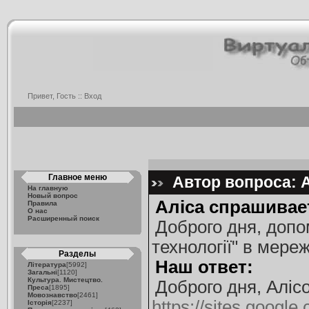
Привет, Гость ::
Вход
Главное меню
Автор вопроса: А
На главную
Новый вопрос
Аліса спрашивае
Правила
О нас
Расширенный поиск
Доброго дня, допо
технології" в мереж
Разделы
Наш ответ:
Література
[5992]
Загальні
[1120]
Культура. Мистецтво.
Доброго дня, Аліс
Преса
[1895]
Мовознавство
[2461]
https://sites.goog
Історія
[2237]