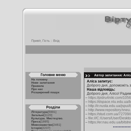
Привіт, Гість ::
Вхід
Головне меню
Автор запитання: Аліса
На головну
Аліса запитує:
Нове запитання
Доброго дня, допоможіть з
Правила
Про нас
Наша відповідь:
Розширений пошук
Доброго дня, Алісо! Ради
–
https://pidru4niki.com/105
–
https://dspace.nlu.edu.ua
–
http://ir.nusta.edu.ua/jspu
Розділи
–
http://www.repository.hne
Література
[5991]
–
https://stud.com.ua/72709/
Загальні
[1120]
–
file:///C:/Users/User/Desk
Культура. Мистецтво.
Преса
[1895]
–
https://er.nau.edu.ua/bit
Мовознавство
[2461]
Історія
[2237]