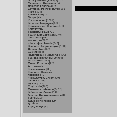
Поза умовами довідки
[463]
Міфологія. Фольклор
[249]
Держава і право
[3125]
Ботаніка. Рослинництво
[291]
Інше
[3364]
Тексти книг
[921]
Географія.
Краєзнавство
[1001]
Біологія. Медицина
[679]
Енциклопедії. Словники
[79]
Комп'ютери.
Телекомунікації
[723]
Театр. Кінематограф
[170]
Образотворче
мистецтво
[288]
Філософія. Релігія
[747]
Зоологія. Тваринництво
[180]
Фізика. Хімія
[479]
Сценарії
[545]
Педагогіка. Психологія
[5400]
Техніка. Виробництво
[594]
Математика
[487]
Етика. Естетика
[222]
Астрономія.
Космонавтика
[80]
Екологія. Охорона
природи
[679]
Фізкультура. Спорт
[339]
Освіта
[1746]
Музика
[244]
Соціологія
[468]
Економіка. Фінанси
[7482]
Бібліотеки. Архіви
[1488]
Авіація. Повітроплавство
[80]
Туризм
[110]
УДК в бібліотеках для
дітей
[76]
Євродовідка
[4]