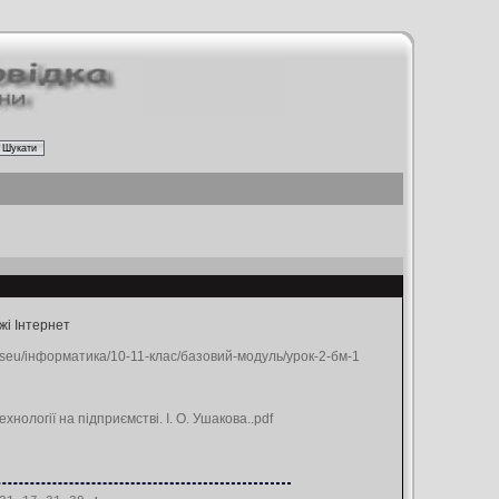
жі Інтернет
ovaseu/інформатика/10-11-клас/базовий-модуль/урок-2-бм-1
хнології на підприємстві. І. О. Ушакова..pdf