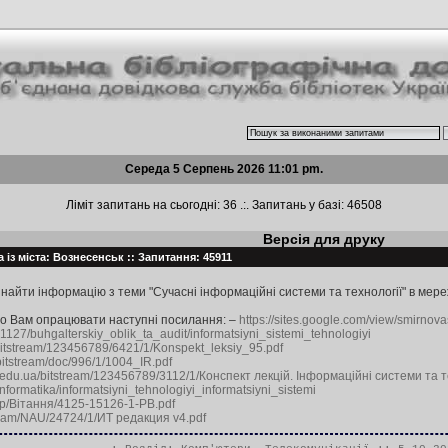
Середа 5 Серпень 2026 11:01 pm.
Ліміт запитань на сьогодні: 36 .:. Запитань у базі: 46508
Версія для друку
 із міста: Вознесенськ :: Запитання: 45911
найти інформацію з теми "Сучасні інформаційні системи та технології" в мере
мо Вам опрацювати наступні посилання: –
https://sites.google.com/view/smirn
61127/buhgalterskiy_oblik_ta_audit/informatsiyni_sistemi_tehnologiyi
/bitstream/123456789/6421/1/Konspekt_leksiy_95.pdf
i/bitstream/doc/996/1/1004_IR.pdf
u.edu.ua/bitstream/123456789/3112/1/Конспект лекцій. Інформаційні системи та те
informatika/informatsiyni_tehnologiyi_informatsiyni_sistemi
top/Вітання/4125-15126-1-PB.pdf
stream/NAU/24724/1/ИТ редакция v4.pdf