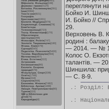
Поза умовами довідки
[463]
Міфологія. Фольклор
[249]
переглянути на
Держава і право
[3125]
Ботаніка. Рослинництво
[291]
Бойко И. Шинш
Інше
[3364]
Тексти книг
[921]
Географія.
И. Бойко // Сп
Краєзнавство
[1001]
Біологія. Медицина
[679]
Енциклопедії. Словники
[79]
29.
Комп'ютери.
Телекомунікації
[723]
Верховень В. К
Театр. Кінематограф
[170]
Образотворче
мистецтво
[288]
родині : балаку
Філософія. Релігія
[747]
Зоологія. Тваринництво
[180]
Фізика. Хімія
[479]
— 2014. — № 1
Сценарії
[545]
Педагогіка. Психологія
[5400]
Колос О. Екзот
Техніка. Виробництво
[594]
Математика
[487]
Етика. Естетика
[222]
талантів. — 20
Астрономія.
Космонавтика
[80]
Екологія. Охорона
Шиншила: прир
природи
[679]
Фізкультура. Спорт
[339]
— С. 8-9.
Освіта
[1746]
Музика
[244]
Соціологія
[468]
Економіка. Фінанси
[7482]
.: Розділ:
Бібліотеки. Архіви
[1488]
Авіація. Повітроплавство
[80]
Туризм
[110]
УДК в бібліотеках для
дітей
[76]
.:
Націонал
Євродовідка
[4]