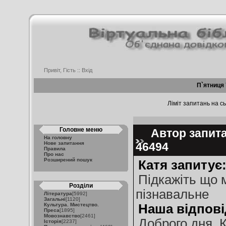
Привіт, Гість ::
Вхід
П`ятниця 
Ліміт запитань на сь
Головне меню
Автор запитан
На головну
Нове запитання
46494
Правила
Про нас
Розширений пошук
Катя запитує
Підкажіть що 
Розділи
пізнавальне
Література
[5992]
Загальні
[1120]
Культура. Мистецтво.
Наша відпові
Преса
[1895]
Мовознавство
[2461]
Доброго дня, 
Історія
[2237]