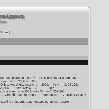
дження дозакінчення Другої світової війни) [Електронний
buv.gov.ua/UJRN/gileya_2017_117_8
 О. Музичко // Укр. іст. журн. — 2009. — № 4. — С. 94-106.
зичко. — Київ : Гамазин, 2013. — 350 с.
Пам'ять століть. — 2009. — № 3-4. — С. 252-265.
А. Смолій (голова) та ін. НАН України. Інститут історії України.
ий А. ; (упоряд., авт. передм., вступ. ст. та комент.