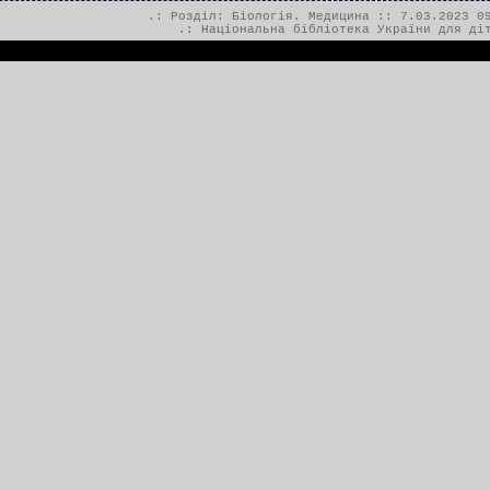
.: Розділ:
Біологія. Медицина
:: 7.03.2023 09
.:
Національна бібліотека України для ді