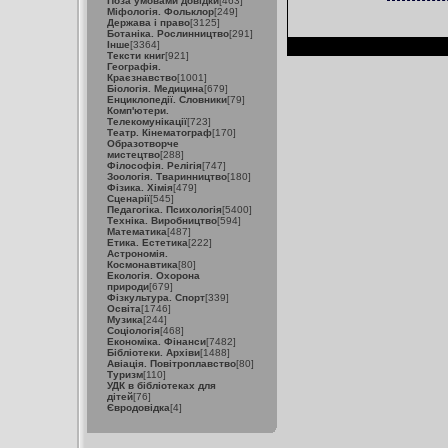
Поза умовами довідки
[463]
Міфологія. Фольклор
[249]
Держава і право
[3125]
Ботаніка. Рослинництво
[291]
Інше
[3364]
Тексти книг
[921]
Географія.
Краєзнавство
[1001]
Біологія. Медицина
[679]
Енциклопедії. Словники
[79]
Комп'ютери.
Телекомунікації
[723]
Театр. Кінематограф
[170]
Образотворче
мистецтво
[288]
Філософія. Релігія
[747]
Зоологія. Тваринництво
[180]
Фізика. Хімія
[479]
Сценарії
[545]
Педагогіка. Психологія
[5400]
Техніка. Виробництво
[594]
Математика
[487]
Етика. Естетика
[222]
Астрономія.
Космонавтика
[80]
Екологія. Охорона
природи
[679]
Фізкультура. Спорт
[339]
Освіта
[1746]
Музика
[244]
Соціологія
[468]
Економіка. Фінанси
[7482]
Бібліотеки. Архіви
[1488]
Авіація. Повітроплавство
[80]
Туризм
[110]
УДК в бібліотеках для
дітей
[76]
Євродовідка
[4]