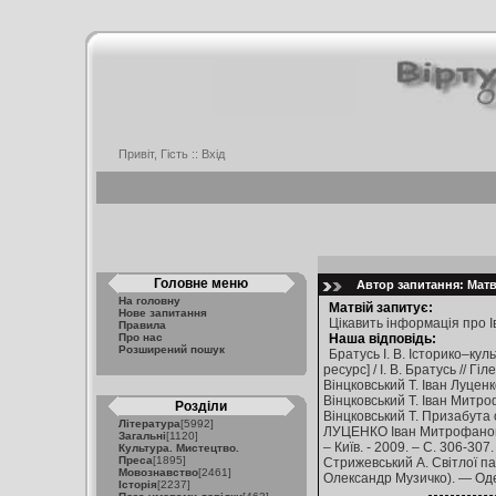
Привіт, Гість ::
Вхід
Головне меню
Автор запитання: Матві
На головну
Матвій запитує:
Нове запитання
Цікавить інформація про 
Правила
Про нас
Наша відповідь:
Розширений пошук
Братусь І. В. Історико–ку
ресурс] / І. В. Братусь // 
Вінцковський Т. Іван Луценко
Вінцковський Т. Іван Митро
Розділи
Вінцковський Т. Призабута о
Література
[5992]
ЛУЦЕНКО Іван Митрофанович [
Загальні
[1120]
– Київ. - 2009. – С. 306-30
Культура. Мистецтво.
Преса
[1895]
Стрижевський А. Світлої пам
Мовознавство
[2461]
Олександр Музичко). — Одеса
Історія
[2237]