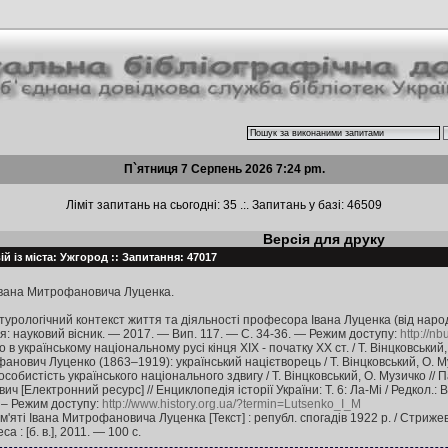
П`ятниця 7 Серпень 2026 7:24 pm.
Ліміт запитань на сьогодні: 35 .:. Запитань у базі: 46509
Версія для друку
й із міста: Ужгород :: Запитання: 47017
Івана Митрофановича Луценка.
льтурологічний контекст життя та діяльності професора Івана Луценка (від наро
Гілея: науковий вісник. — 2017. — Вип. 117. — С. 34-36. — Режим доступу:
http://n
 в українському національному русі кінця XIX - початку XX ст. / Т. Вінцковський,
фанович Луценко (1863–1919): український націєтворець / Т. Вінцковський, О. Му
собистість українського національного здвигу / Т. Вінцковський, О. Музичко // 
Електронний ресурс] // Енциклопедія історії України: Т. 6: Ла-Мі / Редкол.: В. 
7. – Режим доступу:
http://www.history.org.ua/?termin=Lutsenko_I_M
'яті Івана Митрофановича Луценка [Текст] : републ. спогадів 1922 р. / Стрижевськ
 : [б. в.], 2011. — 100 с.