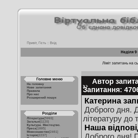
Привіт, Гість ::
Вхід
Неділя 9
Ліміт запитань на сь
Головне меню
Автор запитан
На головну
Нове запитання
Запитання: 47
Правила
Про нас
Розширений пошук
Катерина зап
Доброго дня. Д
Розділи
літературу до 
Література
[5993]
Загальні
[1120]
Культура. Мистецтво.
Наша відпові
Преса
[1895]
Мовознавство
[2461]
Доброго дня! 
Історія
[2237]