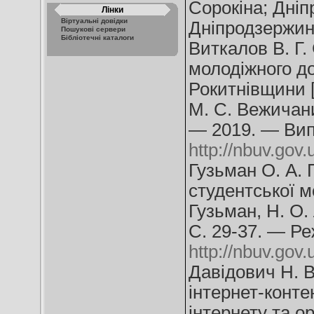
Сорокіна; Дніп
Лінки
Віртуальні довідки
Дніпродзержинс
Пошукові сервери
Бібліотечні каталоги
Виткалов В. Г.
молодіжного до
Рокитнівщини [
М. С. Вежичани
— 2019. — Вип
http://nbuv.go
Гузьман О. А. 
студентської м
Гузьман, Н. О.
С. 29-37. — Ре
http://nbuv.go
Давідович Н. 
інтернет-конте
інтернету та о