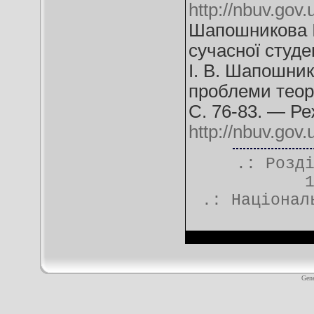
http://nbuv.g
Шапошникова І
сучасної студе
І. В. Шапошнико
проблеми теорі
С. 76-83. — Ре
http://nbuv.go
.: Розд
.:
Націонал
Gene