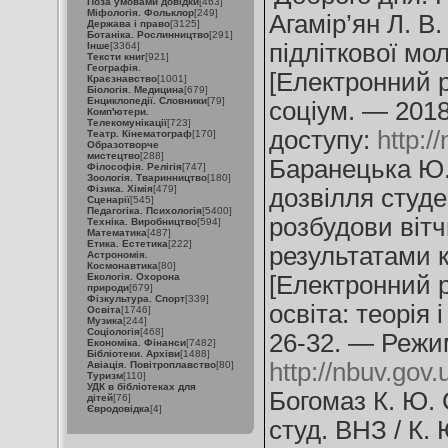
Поза умовами довідки
[463]
Міфологія. Фольклор
[249]
Агамір’ян Л. В.
Держава і право
[3125]
Ботаніка. Рослинництво
[291]
підліткової мо
Інше
[3364]
Тексти книг
[921]
Географія.
[Електронний ре
Краєзнавство
[1001]
Біологія. Медицина
[679]
Енциклопедії. Словники
[79]
соціум. — 201
Комп'ютери.
Телекомунікації
[723]
доступу:
http:
Театр. Кінематограф
[170]
Образотворче
мистецтво
[288]
Баранецька Ю.
Філософія. Релігія
[747]
Зоологія. Тваринництво
[180]
Фізика. Хімія
[479]
дозвілля студе
Сценарії
[545]
Педагогіка. Психологія
[5400]
розбудови вітч
Техніка. Виробництво
[594]
Математика
[487]
Етика. Естетика
[222]
результатами 
Астрономія.
Космонавтика
[80]
Екологія. Охорона
[Електронний р
природи
[679]
Фізкультура. Спорт
[339]
освіта: теорія 
Освіта
[1746]
Музика
[244]
Соціологія
[468]
26-32. — Режи
Економіка. Фінанси
[7482]
Бібліотеки. Архіви
[1488]
http://nbuv.go
Авіація. Повітроплавство
[80]
Туризм
[110]
УДК в бібліотеках для
Богомаз К. Ю. С
дітей
[76]
Євродовідка
[4]
студ. ВНЗ / К. 