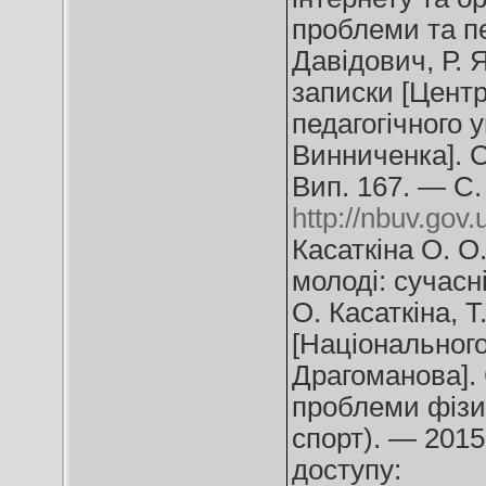
проблеми та пе
Давідович, Р. Я
записки [Цент
педагогічного 
Винниченка]. С
Вип. 167. — С.
http://nbuv.go
Касаткіна О. О
молоді: сучасн
О. Касаткіна, Т
[Національного
Драгоманова]. 
проблеми фізич
спорт). — 2015
доступу: