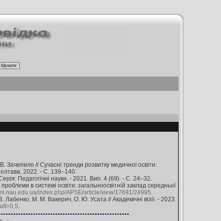
 В. Зачепило // Сучасні тренди розвитку медичної освіти:
Полтава, 2022. - С. 139–140.
ія: Педагогічні науки. - 2021. Вип. 4 (69). - С. 24–32.
і проблеми в системі освіти: загальноосвітній заклад середньої
/jrnl.nau.edu.ua/index.php/APSE/article/view/17691/24995
.
Лабенко, М. М. Вакерич, О. Ю. Усата // Академічні візії. - 2023.
sdt=0,5
.