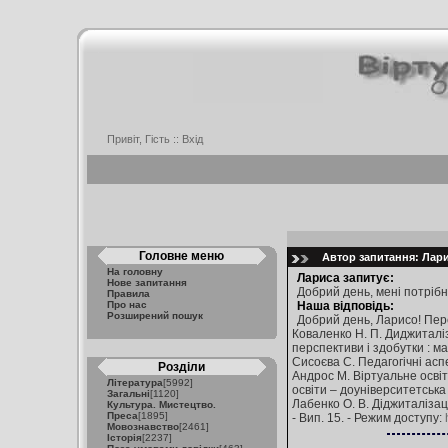
Привіт, Гість ::
Вхід
Головне меню
Автор запитання: Ларис
На головну
Лариса запитує:
Нове запитання
Добрий день, мені потрібн
Правила
Про нас
Наша відповідь:
Розширений пошук
Добрий день, Ларисо! Пер
Коваленко Н. П. Диджиталіза
перспективи і здобутки : ма
Сисоєва С. Педагогічні аспе
Розділи
Андрос М. Віртуальне освіт
Література
[5992]
освіти – доуніверситетська 
Загальні
[1120]
Лабенко О. В. Діджиталізаці
Культура. Мистецтво.
Преса
[1895]
- Вип. 15. - Режим доступу:
Мовознавство
[2461]
Історія
[2237]