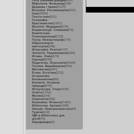
Поза умовами довідки
[463]
Міфологія. Фольклор
[249]
Держава і право
[3125]
Ботаніка. Рослинництво
[291]
Інше
[3364]
Тексти книг
[921]
Географія.
Краєзнавство
[1001]
Біологія. Медицина
[679]
Енциклопедії. Словники
[79]
Комп'ютери.
Телекомунікації
[723]
Театр. Кінематограф
[170]
Образотворче
мистецтво
[288]
Філософія. Релігія
[747]
Зоологія. Тваринництво
[180]
Фізика. Хімія
[479]
Сценарії
[545]
Педагогіка. Психологія
[5400]
Техніка. Виробництво
[594]
Математика
[487]
Етика. Естетика
[222]
Астрономія.
Космонавтика
[80]
Екологія. Охорона
природи
[679]
Фізкультура. Спорт
[339]
Освіта
[1746]
Музика
[244]
Соціологія
[468]
Економіка. Фінанси
[7482]
Бібліотеки. Архіви
[1488]
Авіація. Повітроплавство
[80]
Туризм
[110]
УДК в бібліотеках для
дітей
[76]
Євродовідка
[4]