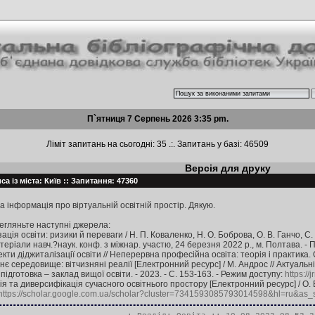
П`ятниця 7 Серпень 2026 3:35 pm.
Ліміт запитань на сьогодні: 35 .:. Запитань у базі: 46509
Версія для друку
а із міста: Київ :: Запитання: 47360
а інформація про віртуальній освітній простір. Дякую.
егляньте наступні джерела:
ція освіти: ризики й переваги / Н. П. Коваленко, Н. О. Боброва, О. В. Ганчо, С.
теріали навч.?наук. конф. з міжнар. участю, 24 березня 2022 р., м. Полтава. - 
кти діджиталізації освіти // Неперервна професійна освіта: теорія і практика. Сер
нє середовище: вітчизняні реалії [Електронний ресурс] / М. Андрос // Актуальн
підготовка – заклад вищої освіти. - 2023. - С. 153-163. - Режим доступу:
https:/
я та диверсифікація сучасного освітнього простору [Електронний ресурс] / О. В. 
https://scholar.google.com.ua/scholar?cluster=7341593085793014598&hl=ru&as_