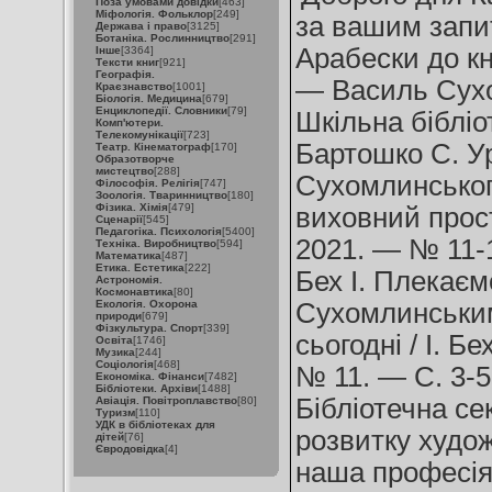
Поза умовами довідки
[463]
Міфологія. Фольклор
[249]
за вашим запи
Держава і право
[3125]
Ботаніка. Рослинництво
[291]
Арабески до кн
Інше
[3364]
Тексти книг
[921]
Географія.
— Василь Сухо
Краєзнавство
[1001]
Біологія. Медицина
[679]
Енциклопедії. Словники
[79]
Шкільна бібліо
Комп'ютери.
Телекомунікації
[723]
Бартошко С. У
Театр. Кінематограф
[170]
Образотворче
мистецтво
[288]
Сухомлинського
Філософія. Релігія
[747]
Зоологія. Тваринництво
[180]
Фізика. Хімія
[479]
виховний прост
Сценарії
[545]
Педагогіка. Психологія
[5400]
2021. — № 11-1
Техніка. Виробництво
[594]
Математика
[487]
Етика. Естетика
[222]
Бех І. Плекаємо
Астрономія.
Космонавтика
[80]
Екологія. Охорона
Сухомлинським 
природи
[679]
Фізкультура. Спорт
[339]
сьогодні / І. 
Освіта
[1746]
Музика
[244]
Соціологія
[468]
№ 11. — С. 3-5
Економіка. Фінанси
[7482]
Бібліотеки. Архіви
[1488]
Бібліотечна се
Авіація. Повітроплавство
[80]
Туризм
[110]
УДК в бібліотеках для
розвитку худож
дітей
[76]
Євродовідка
[4]
наша професія /