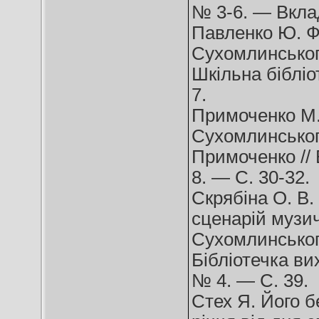
№ 3-6. — Вклад
Павленко Ю. Ф
Сухомлинського
Шкільна бібліо
7.
Примоченко М.
Сухомлинського
Примоченко //
8. — С. 30-32.
Скрябіна О. В.
сценарій музич
Сухомлинського
Бібліотечка ви
№ 4. — С. 39.
Стех Я. Його б