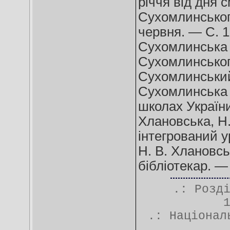
річчя від дня 
Сухомлинського
червня. — С. 1
Сухомлинська Л
Сухомлинськог
Сухомлинський 
Сухомлинська /
школах України
Хлановська, Н.
інтегрований у
Н. В. Хлановсь
бібліотекар. —
.: Розд
.:
Націонал