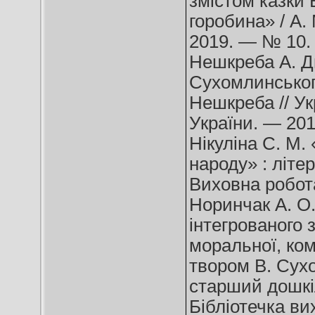
змістом казки 
горобина» / А.
2019. — № 10. 
Нешкреба А. Д
Сухомлинського
Нешкреба // Ук
України. — 201
Нікуліна С. М. 
народу» : літер
Виховна робота
Норинчак А. О.
інтегрованого 
моральної, ком
твором В. Сух
старший дошкіл
Бібліотечка ви