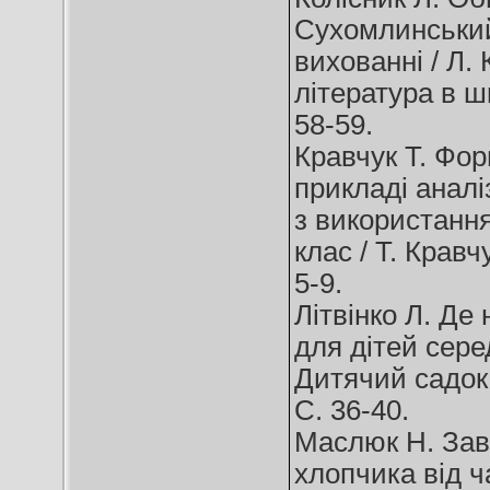
Сухомлинський
вихованні / Л. 
література в ш
58-59.
Кравчук Т. Фор
прикладі анал
з використання
клас / Т. Крав
5-9.
Літвінко Л. Де
для дітей серед
Дитячий садок
С. 36-40.
Маслюк Н. Зав
хлопчика від ч