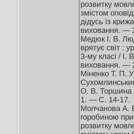
розвитку мовле
змістом опові
дідусь із криж
виховання. — 
Медюк І. В. Л
врятує світ : у
3-му класі / І.
виховання. — 
Міненко Т. П. 
Сухомлинським 
О. В. Торшина 
1. — С. 14-17.
Молчанова А. В
горобиною приг
розвитку мовле