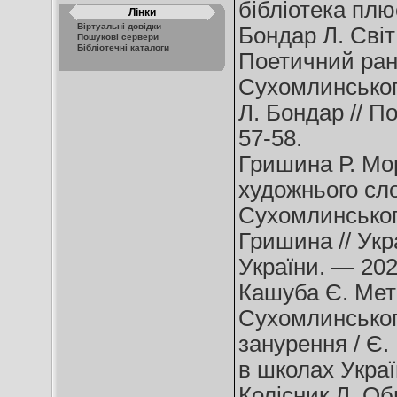
бібліотека плю
Лінки
Віртуальні довідки
Бондар Л. Світ 
Пошукові сервери
Бібліотечні каталоги
Поетичний ран
Сухомлинського
Л. Бондар // П
57-58.
Гришина Р. Мо
художнього сло
Сухомлинського 
Гришина // Укр
України. — 202
Кашуба Є. Мето
Сухомлинськог
занурення / Є.
в школах Украї
Колісник Л. Об