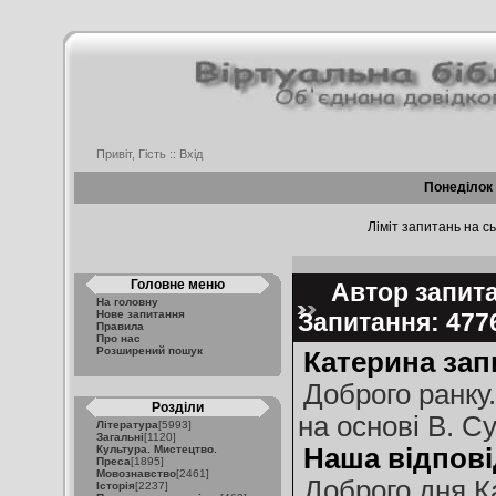
Привіт, Гість ::
Вхід
Понеділок 
Ліміт запитань на сь
Головне меню
Автор запитан
На головну
Нове запитання
Запитання: 47
Правила
Про нас
Розширений пошук
Катерина зап
Доброго ранку.
Розділи
на основі В. С
Література
[5993]
Загальні
[1120]
Культура. Мистецтво.
Наша відпові
Преса
[1895]
Мовознавство
[2461]
Доброго дня К
Історія
[2237]