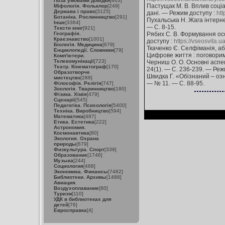
Поза умовами довідки
[463]
Пастущак М. В. Вплив соціа
Міфологія. Фольклор
[249]
Держава і право
[3125]
дані. — Режим доступу :
htt
Ботаніка. Рослинництво
[291]
Пухальська Н. Жага інтерне
Інше
[3364]
— С. 8-15.
Тексти книг
[921]
Географія.
Рябих С. В. Формування осо
Краєзнавство
[1001]
доступу :
https://vseosvita.
Біологія. Медицина
[679]
Ткаченко Є. Селфіманія, або
Енциклопедії. Словники
[79]
Цифрове життя : поговоримо 
Комп'ютери.
Телекомунікації
[723]
Черниш О. О. Основні аспек
Театр. Кінематограф
[170]
24(1). — С. 236-239. — Ре
Образотворче
Швидка Г. «Обізнаний – озн
мистецтво
[288]
— № 11. — С. 88-95.
Філософія. Релігія
[747]
Зоологія. Тваринництво
[180]
Фізика. Хімія
[479]
Сценарії
[545]
Педагогіка. Психологія
[5400]
Техніка. Виробництво
[594]
Математика
[487]
Етика. Естетика
[222]
Астрономия.
Космонавтика
[80]
Экология. Охрана
природы
[679]
Физкультура. Спорт
[339]
Образование
[1746]
Музыка
[244]
Социология
[468]
Экономика. Финансы
[7482]
Библиотеки. Архивы
[1488]
Авиация.
Воздухоплавание
[80]
Туризм
[110]
УДК в библиотеках для
детей
[76]
Евросправка
[4]