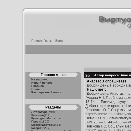
Привет, Гость ::
Вход
Главное меню
Автор вопроса: Анаста
На главную
Анастасія спрашивает:
Новый вопрос
Добрий день. Необхідна в
Правила
О нас
Наш ответ:
Расширенный поиск
Добрий день. Анастасія, р
Гущина Н. І. Проблема захис
13-14. — Режим доступу:
ht
Добро творити просто, зі з
Разделы
Леоненко Ю. Г. Соціальні ме
Література
[5991]
https://vseosvita.ua/library/
Загальні
[1120]
Немеш О. М. Вплив спілкува
Культура. Мистецтво.
Преса
[1895]
Вип. 26. — С. 442-456. — 
Мовознавство
[2461]
Новікова І. О. Соціальні ме
Історія
[2237]
https://vseosvita.ua/library/s