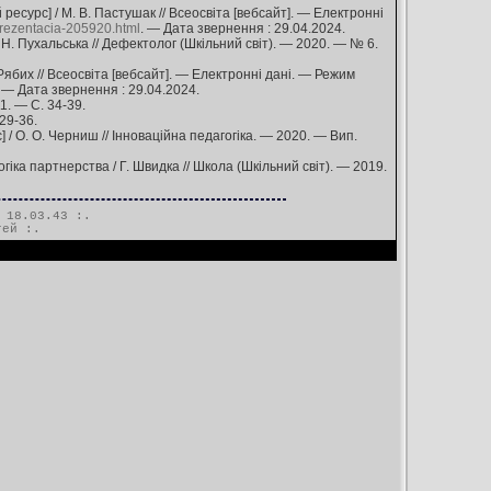
есурс] / М. В. Пастушак // Всеосвіта [вебсайт]. — Електронні
-prezentacia-205920.html
. — Дата звернення : 29.04.2024.
 Н. Пухальська // Дефектолог (Шкільний світ). — 2020. — № 6.
Рябих // Всеосвіта [вебсайт]. — Електронні дані. — Режим
. — Дата звернення : 29.04.2024.
1. — С. 34-39.
29-36.
/ О. О. Черниш // Інноваційна педагогіка. — 2020. — Вип.
іка партнерства / Г. Швидка // Школа (Шкільний світ). — 2019.
 18.03.43 :.
тей
:.