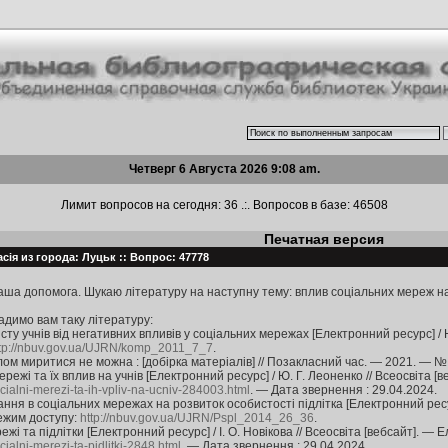
Четверг 6 Августа 2026 9:08 am.
Лимит вопросов на сегодня: 36 .:. Вопросов в базе: 46508
Печатная версия
сія из города: Луцьк :: Вопрос: 47778
аша допомога. Шукаю літературу на наступну тему: вплив соціальних мереж на
адимо вам таку літературу:
ту учнів від негативних впливів у соціальних мережах [Електронний ресурс] / Н.
tp://nbuv.gov.ua/UJRN/komp_2011_7_7
.
лом миритися не можна : [добірка матеріалів] // Позакласний час. — 2021. — № 
режі та їх вплив на учнів [Електронний ресурс] / Ю. Г. Леоненко // Всеосвіта [
socialni-merezi-ta-ih-vpliv-na-ucniv-284003.html
. — Дата звернення : 29.04.2024.
ння в соціальних мережах на розвиток особистості підлітка [Електронний ресур
Режим доступу:
http://nbuv.gov.ua/UJRN/Pspl_2014_26_36
.
режі та підлітки [Електронний ресурс] / І. О. Новікова // Всеосвіта [вебсайт]. —
ocialni-merezi-ta-pidlitki-2848.html
. — Дата звернення : 29.04.2024.