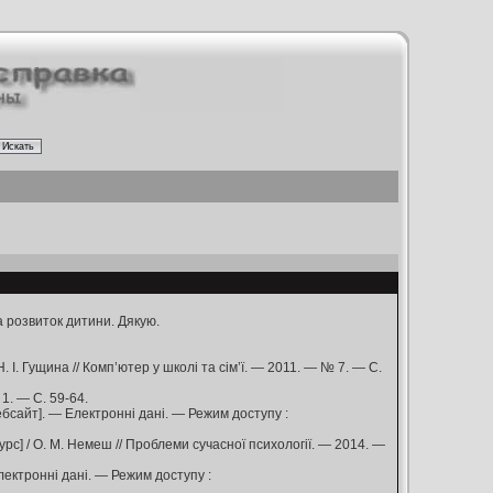
 розвиток дитини. Дякую.
 І. Гущина // Комп’ютер у школі та сім’ї. — 2011. — № 7. — С.
1. — С. 59-64.
вебсайт]. — Електронні дані. — Режим доступу :
с] / О. М. Немеш // Проблеми сучасної психології. — 2014. —
 Електронні дані. — Режим доступу :