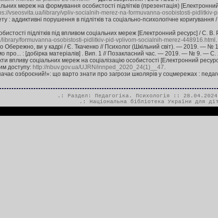
льних мереж на формування особистості підлітків (презентація) [Електронний р
ps://vseosvita.ua/library/vpliv-socialnih-merez-na-formuvanna-osobistosti-pidlitkiv
ту : аддиктивні порушення в підлітків та соціально-психологічне коригування /
бистості підлітків під впливом соціальних мереж [Електронний ресурс] / С. В. 
ua/library/formuvanna-osobistosti-pidlitkiv-pid-vplivom-socialnih-merez-448916.html
 Обережно, ви у кадрі / Є. Ткаченко // Психолог (Шкільний світ). — 2019. — № 1
про... : [добірка матеріалів] . Вип. 1 // Позакласний час. — 2019. — № 9. — С. 
ти впливу соціальних мереж на соціалізацію особистості [Електронний ресурс] 
жим доступу:
http://nbuv.gov.ua/UJRN/innped_2020_24(1)__47
.
ачає озброєний!»: що варто знати про загрози школярів у соцмережах : педагог
.: Раздел:
Педагогіка. Психологія
:: 28.04.2024
.:
Національна бібліотека України для ді