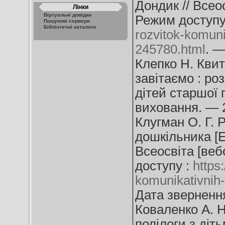
Дондик // Всео
Лінки
Віртуальні довідки
Режим доступу
Пошукові сервери
Бібліотечні каталоги
rozvitok-komuni
245780.html
. —
Клепко Н. Квит
завітаємо : ро
дітей старшої 
виховання. — 
Клугман О. Г. 
дошкільника [Е
Всеосвіта [веб
доступу :
https:
komunikativnih-
Дата звернення
Коваленко А. Н
полілоги з діть