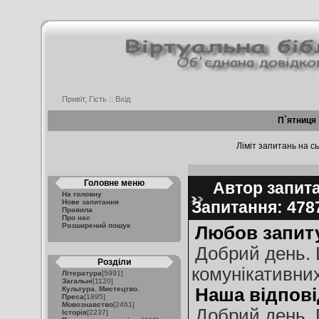
Привіт, Гість ::
Вхід
П`ятниця 
Ліміт запитань на сь
Головне меню
Автор запита
На головну
Нове запитання
Запитання: 47
Правила
Про нас
Розширений пошук
Любов запит
Добрий день. 
Розділи
комунікативних
Література
[5991]
Загальні
[1120]
Культура. Мистецтво.
Наша відпові
Преса
[1895]
Мовознавство
[2461]
Добрий день. 
Історія
[2237]