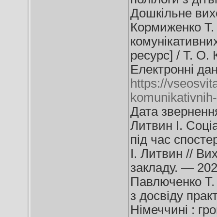
Дошкільне вих
Кормиженко Т.
комунікативни
ресурс] / Т. О.
Електронні дан
https://vseosvit
komunikativnih-
Дата звернення
Литвин І. Соці
під час спосте
І. Литвин // В
закладу. — 202
Павлюченко Т. 
з досвіду прак
Німеччині : гр