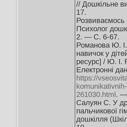
// Дошкільне в
17.
Розвиваємось і
Психолог дошкі
2. — С. 6-67.
Романова Ю. І.
навичок у діте
ресурс] / Ю. І.
Електронні дан
https://vseosvita
komunikativnih-
261030.html
. —
Салуян С. У др
пальчикової гі
дошкілля (Шкіл