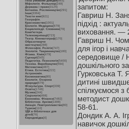
Поза умовами довідки
[463]
Міфологія. Фольклор
[249]
запитом:
Держава і право
[3125]
Ботаніка. Рослинництво
[291]
Гавриш Н. Зан
Інше
[3364]
Тексти книг
[921]
Географія.
підхід : актуа
Краєзнавство
[1001]
Біологія. Медицина
[679]
Енциклопедії. Словники
[79]
виховання. — 
Комп'ютери.
Телекомунікації
[723]
Гавриш Н. Чом
Театр. Кінематограф
[170]
Образотворче
мистецтво
[288]
для ігор і нав
Філософія. Релігія
[747]
Зоологія. Тваринництво
[180]
Фізика. Хімія
[479]
середовище / 
Сценарії
[545]
Педагогіка. Психологія
[5400]
дошкільного за
Техніка. Виробництво
[594]
Математика
[487]
Етика. Естетика
[222]
Гурковська Т. 
Астрономія.
Космонавтика
[80]
Екологія. Охорона
дитині швидше
природи
[679]
Фізкультура. Спорт
[339]
спілкуємося з 
Освіта
[1746]
Музика
[244]
Соціологія
[468]
методист дошк
Економіка. Фінанси
[7482]
Бібліотеки. Архіви
[1488]
58-61.
Авіація. Повітроплавство
[80]
Туризм
[110]
УДК в бібліотеках для
Дондик А. А. І
дітей
[76]
Євродовідка
[4]
навичок дошкіл