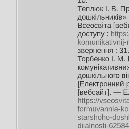
10.
Теплюк І. В. П
дошкільників» [
Всеосвіта [веб
доступу :
https
komunikativnij-
звернення : 31
Торбенко І. М
комунікативних
дошкільного ві
[Електронний ре
[вебсайт]. — Е
https://vseosvi
formuvannia-ko
starshoho-dosh
diialnosti-6258