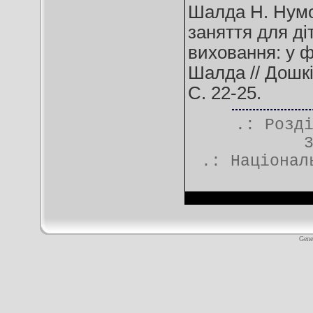
Шалда Н. Нумо 
заняття для ді
виховання: у ф
Шалда // Дошк
С. 22-25.
.: Розд
.:
Націонал
Gene