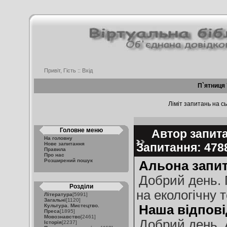
Привіт, Гість ::
Вхід
П`ятниця 
Ліміт запитань на сь
Головне меню
Автор запитан
На головну
Нове запитання
Запитання: 47
Правила
Про нас
Розширений пошук
Альона запит
Добрий день. 
Розділи
на екологічну 
Література
[5991]
Загальні
[1120]
Культура. Мистецтво.
Наша відпові
Преса
[1895]
Мовознавство
[2461]
Добрий день, 
Історія
[2237]