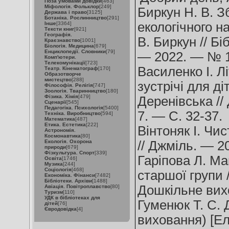
Поза умовами довідки
[463]
Міфологія. Фольклор
[249]
Биркун Н. В. З
Держава і право
[3125]
Ботаніка. Рослинництво
[291]
екологічного н
Інше
[3364]
Тексти книг
[921]
Географія.
В. Биркун // Б
Краєзнавство
[1001]
Біологія. Медицина
[679]
Енциклопедії. Словники
[79]
— 2022. — № 1-
Комп'ютери.
Телекомунікації
[723]
Василенко І. Лі
Театр. Кінематограф
[170]
Образотворче
мистецтво
[288]
зустрічі для ді
Філософія. Релігія
[747]
Зоологія. Тваринництво
[180]
Фізика. Хімія
[479]
Деренівська /
Сценарії
[545]
Педагогіка. Психологія
[5400]
7. — С. 32-37.
Техніка. Виробництво
[594]
Математика
[487]
Етика. Естетика
[222]
Вінтоняк І. Чис
Астрономія.
Космонавтика
[80]
Екологія. Охорона
// Джміль. — 2
природи
[679]
Фізкультура. Спорт
[339]
Гаріпова Л. Ма
Освіта
[1746]
Музика
[244]
Соціологія
[468]
старшої групи /
Економіка. Фінанси
[7482]
Бібліотеки. Архіви
[1488]
Дошкільне вих
Авіація. Повітроплавство
[80]
Туризм
[110]
УДК в бібліотеках для
Гуменюк Т. С. 
дітей
[76]
Євродовідка
[4]
виховання) [Ел