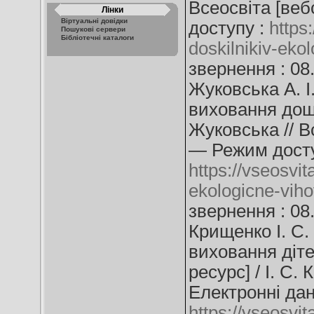
Всеосвіта [веб
Лінки
Віртуальні довідки
доступу :
https:
Пошукові сервери
Бібліотечні каталоги
doskilnikiv-eko
звернення : 08
Жуковська А. І.
виховання дошк
Жуковська // В
— Режим досту
https://vseosvit
ekologicne-vih
звернення : 08
Крищенко І. С.
виховання діте
ресурс] / І. С.
Електронні дан
https://vseosvit