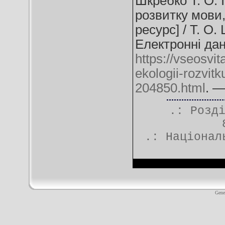
Шкребко Т. О. І
розвитку мови,
ресурс] / Т. О.
Електронні дан
https://vseosvit
ekologii-rozvit
204850.html
. —
.: Розд
.:
Націонал
Gene