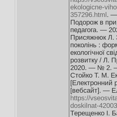
ekologicne-viho
357296.html
. —
Подорож в прир
педагога. — 20
Присяжнюк Л. 
поколінь : фор
екологічної сві
розвитку / Л. 
2020. — № 2. —
Стойко Т. М. Е
[Електронний ре
[вебсайт]. — Е
https://vseosvit
doskilnat-42003
Терещенко І. Б