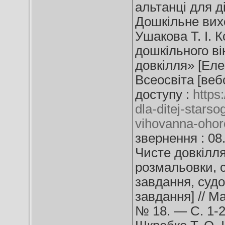
альтанці для ді
Дошкільне вих
Ушакова Т. І. 
дошкільного ві
довкілля» [Елек
Всеосвіта [веб
доступу :
https
dla-ditej-stars
vihovanna-ohor
звернення : 08
Чисте довкілля:
розмальовки, с
завдання, судо
завдання] // М
№ 18. — С. 1-24