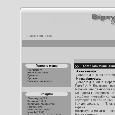
Привіт, Гість ::
Вхід
Головне меню
Автор запитання: Анна
На головну
Анна запитує:
Нове запитання
Доброго дня! Мені потрібн
Правила
Про нас
Наша відповідь:
Розширений пошук
Доброго дня, Анно! Перег
Гуржій А. М. Електронні осв
Інформаційні технології в ос
Бондарчук І. Використання 
Розділи
засобами інноваційних педаг
Література
[5991]
http://eprints.zu.edu.ua/36
Загальні
[1120]
Ігри для дошкільнят [Електр
Культура. Мистецтво.
Преса
[1895]
екрана.
Мовознавство
[2461]
Літературна мозаїка [Електр
Історія
[2237]
Назва з екрана.