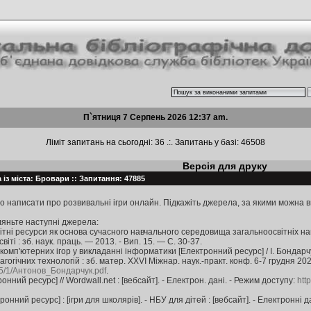
П`ятниця 7 Серпень 2026 12:37 am.
Ліміт запитань на сьогодні: 36 .:. Запитань у базі: 46508
Версія для друку
 із міста: Бровари :: Запитання: 47885
о написати про розвивальні ігри онлайн. Підкажіть джерела, за якими можна в
ляньте наступні джерела:
ітні ресурси як основа сучасного навчального середовища загальноосвітніх навча
віті : зб. наук. праць. — 2013. - Вип. 15. — С. 30-37.
комп'ютерних ігор у викладанні інформатики [Електронний ресурс] / І. Бондар
огічних технологій : зб. матер. XXVІ Міжнар. наук.-практ. конф. 6-7 грудня 2022
635/1/Антонов_Бондарчук.pdf
.
онний ресурс] // Wordwall.net : [вебсайт]. - Електрон. дані. - Режим доступу:
htt
онний ресурс] : [ігри для школярів]. - НБУ для дітей : [вебсайт]. - Електронні д