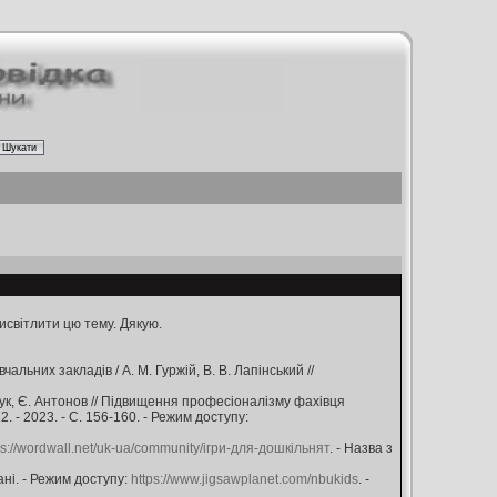
исвітлити цю тему. Дякую.
льних закладів / А. М. Гуржій, В. В. Лапінський //
чук, Є. Антонов // Підвищення професіоналізму фахівця
. - 2023. - С. 156-160. - Режим доступу:
ps://wordwall.net/uk-ua/community/ігри-для-дошкільнят
. - Назва з
ані. - Режим доступу:
https://www.jigsawplanet.com/nbukids
. -