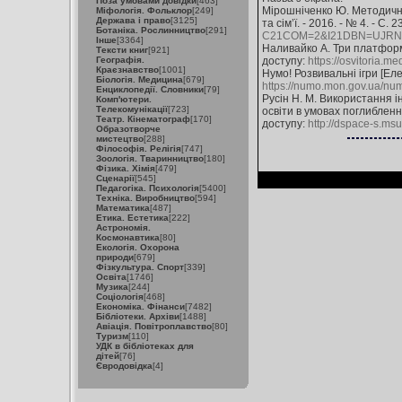
Поза умовами довідки
[463]
Мірошніченко Ю. Методична 
Міфологія. Фольклор
[249]
Держава і право
[3125]
та сім’ї. - 2016. - № 4. - С.
Ботаніка. Рослинництво
[291]
C21COM=2&I21DBN=UJRN&
Інше
[3364]
Наливайко А. Три платформи,
Тексти книг
[921]
Географія.
доступу:
https://osvitoria.me
Краєзнавство
[1001]
Нумо! Розвивальні ігри [Еле
Біологія. Медицина
[679]
https://numo.mon.gov.ua/numo
Енциклопедії. Словники
[79]
Русін Н. М. Використання ін
Комп'ютери.
Телекомунікації
[723]
освіти в умовах поглиблення 
Театр. Кінематограф
[170]
доступу:
http://dspace-s.m
Образотворче
мистецтво
[288]
Філософія. Релігія
[747]
Зоологія. Тваринництво
[180]
Фізика. Хімія
[479]
Сценарії
[545]
Педагогіка. Психологія
[5400]
Техніка. Виробництво
[594]
Математика
[487]
Етика. Естетика
[222]
Астрономія.
Космонавтика
[80]
Екологія. Охорона
природи
[679]
Фізкультура. Спорт
[339]
Освіта
[1746]
Музика
[244]
Соціологія
[468]
Економіка. Фінанси
[7482]
Бібліотеки. Архіви
[1488]
Авіація. Повітроплавство
[80]
Туризм
[110]
УДК в бібліотеках для
дітей
[76]
Євродовідка
[4]