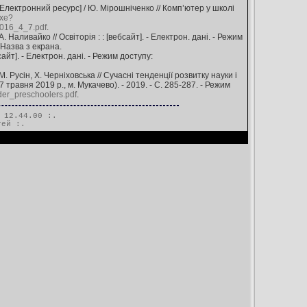
Електронний ресурс] / Ю. Мірошніченко // Комп’ютер у школі
exe?
16_4_7.pdf
.
Наливайко // Освіторія : : [вебсайт]. - Електрон. дані. - Режим
- Назва з екрана.
айт]. - Електрон. дані. - Режим доступу:
 Русін, Х. Черніховська // Сучасні тенденції розвитку науки і
7 травня 2019 р., м. Мукачево). - 2019. - С. 285-287. - Режим
er_preschoolers.pdf
.
 12.44.00 :.
тей
:.