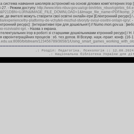
система навчання школярів астрономії на основі ділових комп’ютерних ігор [
 23-27. - Режим доступу:
http://www.irbis-nbuv.gov.ua/cgi-bin/irbis_nbuv/cgiirbis_64.
P21DBN=UJRN&IMAGE_FILE_DOWNLOAD=1&Image_file_name=PDF/komp_20
 де вчителі можуть створити свої освітні онлайн-ігри [Електронний ресурс] / А. 
dia/experience/try-platformy-de-vchyteli-mozhut-stvoryty-svoyi-osvitni-onlajn-igry/
. 
ктронний ресурс] : [інтерактивні ігри для дошкільнят] // Numo.mon.gov.ua : [вебс
-rozvivalni-igri
. - Назва з екрана.
телектуальних ігор в роботі зі старшими дошкільниками ктронний ресурс] / Н. М.
євроінтеграційних процесів : зб. тез допов. ІІІ Всеукр. наук.-практ. конф. (16-1
su.edu.ua:8080/bitstream/123456789/3658/1/Using_smart_games_working_with_old
.: Розділ:
Педагогіка. Психологія
:: 12.08.2024
.:
Національна бібліотека України для ді