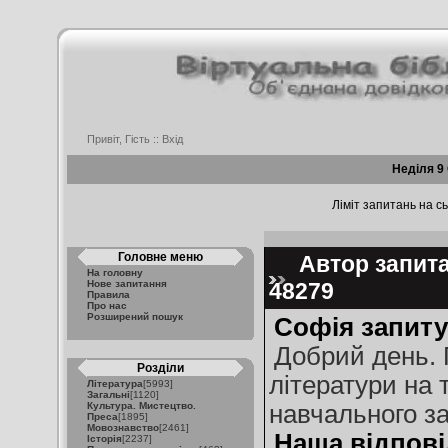
Привіт, Гість ::
Вхід
Неділя 9
Ліміт запитань на сь
Головне меню
Автор запитан
На головну
Нове запитання
48279
Правила
Про нас
Розширений пошук
Софія запиту
Добрий день. 
Розділи
літератури на 
Література
[5993]
Загальні
[1120]
Культура. Мистецтво.
навчального за
Преса
[1895]
Мовознавство
[2461]
Наша відпові
Історія
[2237]