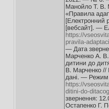
Манойло Т. В. 
«Правила адап
[Електронний р
[вебсайт]. — Е
https://vseosvit
pravila-adaptac
— Дата звернен
Марченко А. В.
дитини до дитя
В. Марченко //
дані. — Режим 
https://vseosvi
ditini-do-ditac
звернення: 12.
Остапенко Г. П