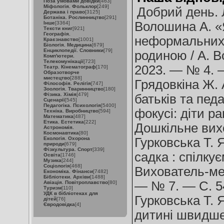
Поза умовами довідки
[463]
Міфологія. Фольклор
[249]
Добрий день. 
Держава і право
[3125]
Ботаніка. Рослинництво
[291]
Волошина А. «Я
Інше
[3364]
Тексти книг
[921]
Географія.
неформальних 
Краєзнавство
[1001]
Біологія. Медицина
[679]
Енциклопедії. Словники
[79]
родиною / А. 
Комп'ютери.
Телекомунікації
[723]
2023. — № 4. —
Театр. Кінематограф
[170]
Образотворче
мистецтво
[288]
Грядовкіна Ж. 
Філософія. Релігія
[747]
Зоологія. Тваринництво
[180]
Фізика. Хімія
[479]
батьків та педа
Сценарії
[545]
Педагогіка. Психологія
[5400]
фокусі: діти ра
Техніка. Виробництво
[594]
Математика
[487]
Етика. Естетика
[222]
Дошкільне вих
Астрономія.
Космонавтика
[80]
Екологія. Охорона
Гурковська Т. 
природи
[679]
Фізкультура. Спорт
[339]
садка : спілкує
Освіта
[1746]
Музика
[244]
Соціологія
[468]
Вихователь-ме
Економіка. Фінанси
[7482]
Бібліотеки. Архіви
[1488]
— № 7. — С. 5
Авіація. Повітроплавство
[80]
Туризм
[110]
УДК в бібліотеках для
Гурковська Т. 
дітей
[76]
Євродовідка
[4]
дитині швидше