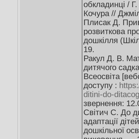
обкладинці / Г.
Кочура // Джмі
Плисак Д. Прив
розвиткова про
дошкілля (Шкіл
19.
Ракул Д. В. Ма
дитячого садка 
Всеосвіта [веб
доступу :
https
ditini-do-ditac
звернення: 12.
Світич С. До д
адаптації діте
дошкільної осві