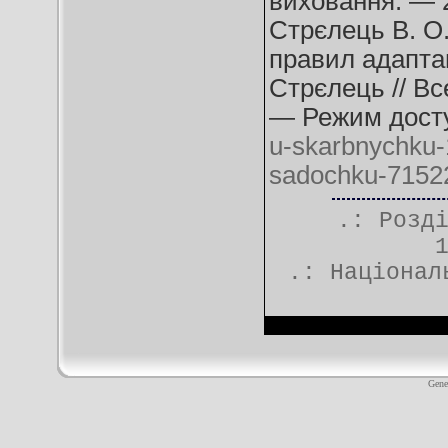
виховання. — 
Стрєлець В. О.
правил адаптац
Стрєлець // Вс
— Режим дост
u-skarbnychku-1
sadochku-7152
.: Розд
.:
Націонал
Gene