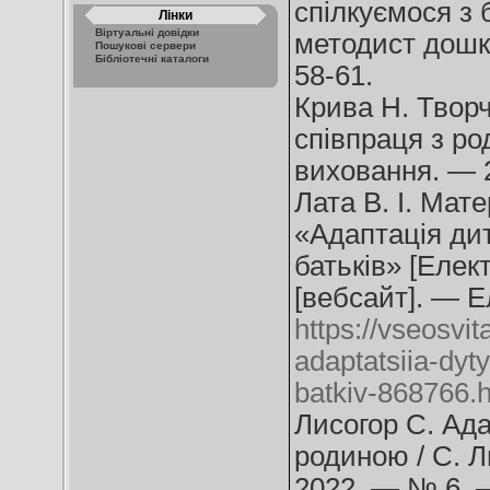
спілкуємося з 
Лінки
Віртуальні довідки
методист дошк
Пошукові сервери
Бібліотечні каталоги
58-61.
Крива Н. Творча
співпраця з ро
виховання. — 
Лата В. І. Мате
«Адаптація ди
батьків» [Елект
[вебсайт]. — Е
https://vseosvita
adaptatsiia-dyt
batkiv-868766.
Лисогор С. Ада
родиною / С. Л
2022. — № 6. —