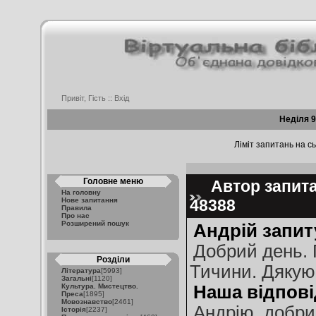
Привіт, Гість ::
Вхід
Неділя 9
Ліміт запитань на сь
Головне меню
Автор запитан
На головну
Нове запитання
48388
Правила
Про нас
Розширений пошук
Андрій запит
Добрий день. 
Розділи
Тичини. Дякую
Література
[5993]
Загальні
[1120]
Культура. Мистецтво.
Наша відпові
Преса
[1895]
Мовознавство
[2461]
Андрію, добри
Історія
[2237]