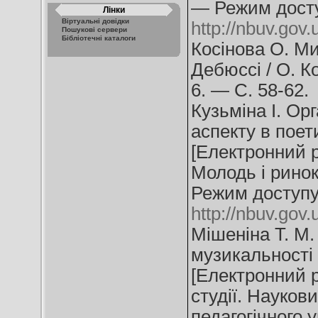
— Режим дост
Лінки
Віртуальні довідки
http://nbuv.gov
Пошукові сервери
Бібліотечні каталоги
Косінова О. Ми
Дебюссі / О. К
6. — С. 58-62.
Кузьміна І. Ор
аспекту в поет
[Електронний ре
Молодь і рино
Режим доступу
http://nbuv.go
Мішеніна Т. М.
музикальності
[Електронний ре
студії. Науков
педагогічного 