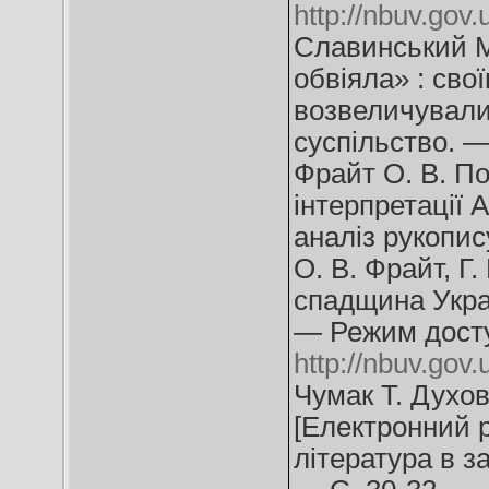
http://nbuv.go
Славинський М
обвіяла» : сво
возвеличували 
суспільство. —
Фрайт О. В. По
інтерпретації 
аналіз рукопис
О. В. Фрайт, Г.
спадщина Украї
— Режим дост
http://nbuv.go
Чумак Т. Духов
[Електронний ре
література в з