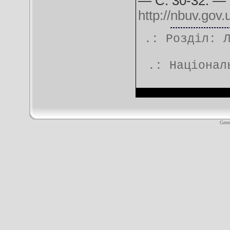
— С. 30-32. —
http://nbuv.go
.: Розділ:
.:
Націонал
Gene