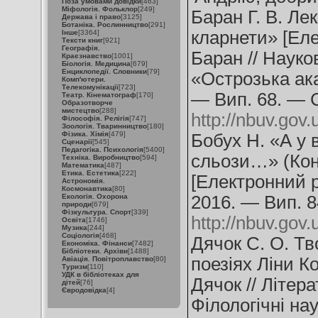
Поза умовами довідки
[463]
Міфологія. Фольклор
[249]
Баран Г. В. Ле
Держава і право
[3125]
Ботаніка. Рослинництво
[291]
кларнети» [Елек
Інше
[3364]
Тексти книг
[921]
Географія.
Баран // Науко
Краєзнавство
[1001]
Біологія. Медицина
[679]
Енциклопедії. Словники
[79]
«Острозька ака
Комп'ютери.
Телекомунікації
[723]
— Вип. 68. — 
Театр. Кінематограф
[170]
Образотворче
мистецтво
[288]
http://nbuv.go
Філософія. Релігія
[747]
Зоологія. Тваринництво
[180]
Фізика. Хімія
[479]
Бобух Н. «А у 
Сценарії
[545]
Педагогіка. Психологія
[5400]
сльози…» (Кон
Техніка. Виробництво
[594]
Математика
[487]
Етика. Естетика
[222]
[Електронний р
Астрономія.
Космонавтика
[80]
Екологія. Охорона
2016. — Вип. 8
природи
[679]
Фізкультура. Спорт
[339]
http://nbuv.go
Освіта
[1746]
Музика
[244]
Соціологія
[468]
Дячок С. О. Тв
Економіка. Фінанси
[7482]
Бібліотеки. Архіви
[1488]
поезіях Ліни К
Авіація. Повітроплавство
[80]
Туризм
[110]
УДК в бібліотеках для
Дячок // Літера
дітей
[76]
Євродовідка
[4]
Філологічні на