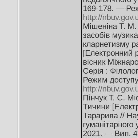
169-178. — Ре
http://nbuv.go
Мішеніна Т. М
засобів музика
кларнетизму р
[Електронний р
вісник Міжнаро
Серія : Філоло
Режим доступу
http://nbuv.go
Пінчук Т. С. М
Тичини [Електр
Тарарива // На
гуманітарного 
2021. — Вип. 4