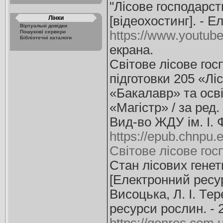
"Лісове господарство
[відеохостинг]. - Е
Лінки
Віртуальні довідки
https://www.youtu
Пошукові сервери
Бібліотечні каталоги
екрана.
Світове лісове гос
підготовки 205 «Лі
«Бакалавр» та осві
«Магістр» / за ред. 
Вид-во ЖДУ ім. І. Ф
https://epub.chnpu.
Світове лісове го
Стан лісових генети
[Електронний ресурс
Висоцька, Л. І. Тер
ресурси рослин. - 2