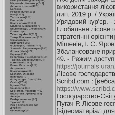
Поза умовами довідки
[463]
Міфологія. Фольклор
[249]
використання лісов
Держава і право
[3125]
Ботаніка.
Рослинництво
[291]
лип. 2019 р. / Укра
Інше
[3364]
Тексти книг
[921]
Урядовий кур'єр. - 
Географія.
Краєзнавство
[1001]
Біологія. Медицина
[679]
Глобальне лісове г
Енциклопедії. Словники
[79]
Комп'ютери.
Телекомунікації
[723]
стратегічні орієнти
Театр. Кінематограф
[170]
Образотворче
Мішенін, І. Є. Яров
мистецтво
[288]
Філософія. Релігія
[747]
Зоологія. Тваринництво
[180]
Збалансоване приро
Фізика. Хімія
[479]
Сценарії
[545]
49. - Режим доступ
Педагогіка. Психологія
[5400]
Техніка. Виробництво
[594]
Математика
[487]
https://journals.ur
Етика. Естетика
[222]
Астрономія.
Космонавтика
[80]
Лісове господарств
Екологія. Охорона
природи
[679]
Scribd.com : [вебса
Фізкультура. Спорт
[339]
Освіта
[1746]
Музика
[244]
https://www.scribd.
Соціологія
[468]
Економіка. Фінанси
[7482]
Бібліотеки. Архіви
[1488]
Господарство-Світу
Авіація.
Повітроплавство
[80]
Пугач Р. Лісове го
Туризм
[110]
УДК в бібліотеках для
дітей
[76]
[відеоматеріал для
Євродовідка
[4]