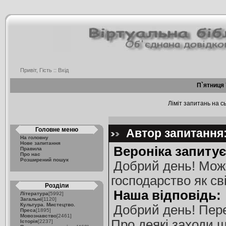
Привіт, Гість ::
Вхід
П`ятниця 
Ліміт запитань на сь
Головне меню
Автор запитання:
На головну
Нове запитання
Вероніка запитує
Правила
Про нас
Розширений пошук
Добрий день! Можн
господарство як сві
Розділи
Наша відповідь:
Література
[5992]
Загальні
[1120]
Культура. Мистецтво.
Добрий день! Пере
Преса
[1895]
Мовознавство
[2461]
Про деякі заходи щ
Історія
[2237]