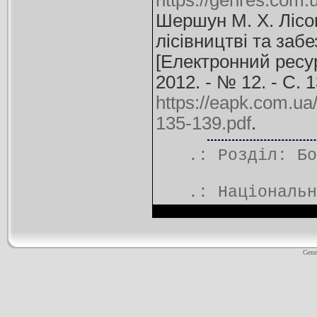
https://genres.com.u
Шершун М. Х. Лісо
лісівництві та заб
[Електронний ресур
2012. - № 12. - С. 
https://eapk.com.ua
135-139.pdf
.
.: Розділ:
Бо
.:
Національн
Gene