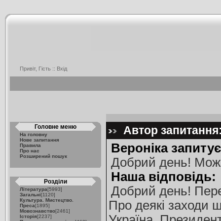
Привіт, Гість ::
Вхід
Головне меню
Автор запитання:
На головну
Нове запитання
Вероніка запитує
Правила
Про нас
Розширений пошук
Добрий день! Можна
Наша відповідь:
Розділи
Добрий день! Пере
Література
[5993]
Загальні
[1120]
Культура. Мистецтво.
Про деякі заходи щ
Преса
[1895]
Мовознавство
[2461]
Україна. Президент 
Історія
[2237]