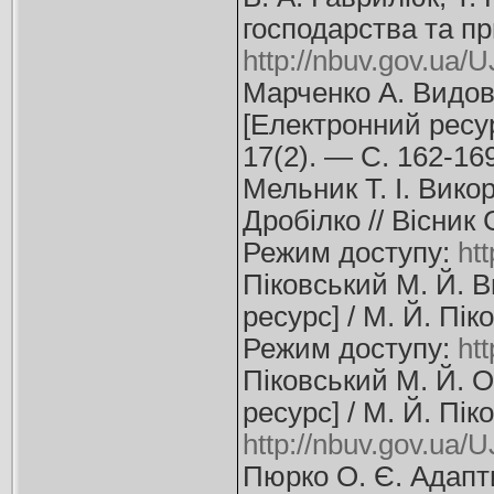
господарства та пр
http://nbuv.gov.u
Марченко А. Видови
[Електронний ресур
17(2). — С. 162-1
Мельник Т. І. Викор
Дробілко // Вісник
Режим доступу:
ht
Піковський М. Й. В
ресурс] / М. Й. Пі
Режим доступу:
ht
Піковський М. Й. О
ресурс] / М. Й. Пі
http://nbuv.gov.ua
Пюрко О. Є. Адапт