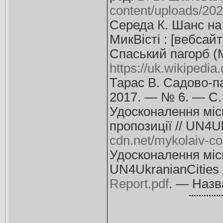
content/uploads/202
Середа К. Шанс на 
МикВісті : [вебсай
Спаський пагорб (М
https://uk.wikipedia.
Тарас В. Садово-па
2017. — № 6. — С.
Удосконалення місь
пропозиції // UN4U
cdn.net/mykolaiv-co
Удосконалення місь
UN4UkranianСities 
Report.pdf
. — Назв