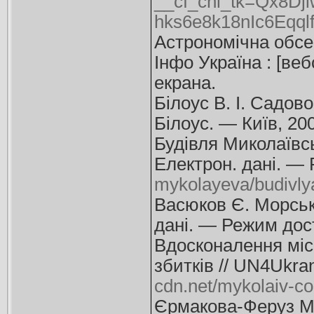
__cf_chl_tk=Qx8D
hks6e8k18nIc6Eqq
Астрономічна обсер
Інфо Україна : [ве
екрана.
Білоус В. І. Садов
Білоус. — Київ, 2
Будівля Миколаївсь
Електрон. дані. —
mykolayeva/budivlya
Васюков Є. Морська
дані. — Режим дос
Вдосконалення місь
збитків // UN4Ukra
cdn.net/mykolaiv-c
Єрмакова-Феруз М.