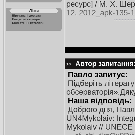
ресурс] / М. Х. Шер
12, 2012_apk-135-1
Лінки
Віртуальні довідки
Пошукові сервери
Бібліотечні каталоги
Автор запитання:
Павло запитує:
Підберіть літерат
обсерваторія».Дяк
Наша відповідь:
Доброго дня, Пав
UN4Mykolaiv: Integra
Mykolaiv // UNECE 