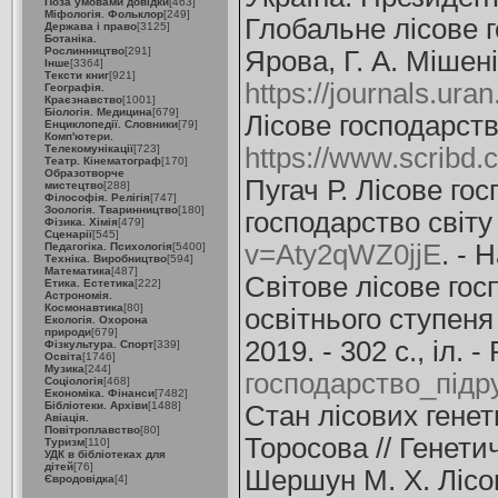
Поза умовами довідки
[463]
Міфологія. Фольклор
[249]
Глобальне лісове г
Держава і право
[3125]
Ботаніка.
Рослинництво
[291]
Ярова, Г. А. Мішен
Інше
[3364]
Тексти книг
[921]
https://journals.ur
Географія.
Краєзнавство
[1001]
Біологія. Медицина
[679]
Лісове господарство
Енциклопедії. Словники
[79]
Комп'ютери.
Телекомунікації
[723]
https://www.scribd.
Театр. Кінематограф
[170]
Образотворче
Пугач Р. Лісове го
мистецтво
[288]
Філософія. Релігія
[747]
Зоологія. Тваринництво
[180]
господарство світу 
Фізика. Хімія
[479]
Сценарії
[545]
v=Aty2qWZ0jjE
. - 
Педагогіка. Психологія
[5400]
Техніка. Виробництво
[594]
Математика
[487]
Світове лісове гос
Етика. Естетика
[222]
Астрономія.
Космонавтика
[80]
освітнього ступеня 
Екологія. Охорона
природи
[679]
2019. - 302 с., іл.
Фізкультура. Спорт
[339]
Освіта
[1746]
Музика
[244]
господарство_підр
Соціологія
[468]
Економіка. Фінанси
[7482]
Бібліотеки. Архіви
[1488]
Стан лісових генети
Авіація.
Повітроплавство
[80]
Торосова // Генетич
Туризм
[110]
УДК в бібліотеках для
дітей
[76]
Шершун М. Х. Лісов
Євродовідка
[4]