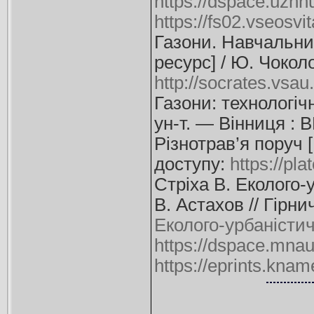
https://dspace.uzhn
https://fs02.vseosv
Газони. Навчальний
ресурс] / Ю. Чокол
http://socrates.vsau
Газони: технологічн
ун-т. — Вінниця : 
Різнотрав’я поруч 
доступу:
https://pl
Стріха В. Еколого-
В. Астахов // Гірн
Еколого-урбаністи
https://dspace.mna
https://eprints.kna