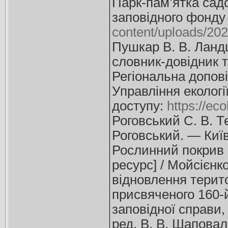
Парк-пам’ятка сад
заповідного фонду 
content/uploads/20
Пушкар В. В. Ланд
словник-довідник т
Регіональна допові
Управління екологі
доступу:
https://ec
Роговський С. В. Т
Роговський. — Київ
Рослинний покрив 
ресурс] / Мойсієнко
відновлення терито
присвяченого 160-й
заповідної справи,
ред. В. В. Шаповал