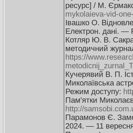
ресурс] / М. Єрма
mykolaieva-vid-one-
Івашко О. Відновле
Електрон. дані. —
Котляр Ю. В. Сакра
методичний журнал.
https://www.resear
metodicnij_zurnal_
Кучерявий В. П. Іс
Миколаївська астро
Режим доступу:
htt
Пам'ятки Миколаєва
http://samsobi.com.
Парамонов Є. Замок
2024. — 11 вересн