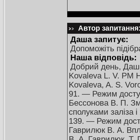
Автор запитання:
Даша запитує:
Допоможіть підібр
Наша відповідь:
Добрий день, Даш
Kovaleva L. V. PM H 
Kovaleva, A. S. Vor
91. — Режим дост
Бессонова В. П. Зм
сполуками заліза і
139. — Режим дос
Гаврилюк В. А. Впл
В. А. Гаврилюк, Т. 