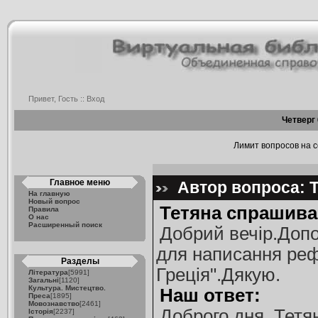
Привет, Гость ::
Вход
Четверг 
Лимит вопросов на се
Главное меню
Автор вопроса: Т
На главную
Новый вопрос
Тетяна спрашива
Правила
О нас
Расширенный поиск
Добрий вечір.Допо
для написання рефе
Разделы
Греція".Дякую.
Література
[5991]
Загальні
[1120]
Культура. Мистецтво.
Наш ответ:
Преса
[1895]
Мовознавство
[2461]
Доброго дня, Тетя
Історія
[2237]