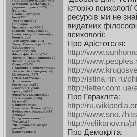
Поза умовами довідки
[463]
Міфологія. Фольклор
[249]
історію психології
Держава і право
[3125]
Ботаніка.
Рослинництво
[291]
ресурсів ми не зн
Інше
[3364]
Тексти книг
[921]
видатних філософів
Географія.
Краєзнавство
[1001]
Біологія. Медицина
[679]
психології:
Енциклопедії. Словники
[79]
Комп'ютери.
Телекомунікації
[723]
Про Арістотеля:
Театр. Кінематограф
[170]
Образотворче
http://www.sunhome
мистецтво
[288]
Філософія. Релігія
[747]
Зоологія. Тваринництво
[180]
http://www.peoples.r
Фізика. Хімія
[479]
Сценарії
[545]
http://www.krugosve
Педагогіка. Психологія
[5400]
Техніка. Виробництво
[594]
Математика
[487]
http://istina.rin.ru/p
Етика. Естетика
[222]
Астрономия.
Космонавтика
[80]
http://letter.com.ua/
Экология. Охрана
природы
[679]
Про Геракліта:
Физкультура. Спорт
[339]
Образование
[1746]
Музыка
[244]
http://ru.wikipedia.
Социология
[468]
Экономика. Финансы
[7482]
Библиотеки. Архивы
[1488]
http://www.sno.7hits
Авиация.
Воздухоплавание
[80]
http://velikanov.ru/p
Туризм
[110]
УДК в библиотеках для
детей
[76]
Про Демокріта:
Евросправка
[4]