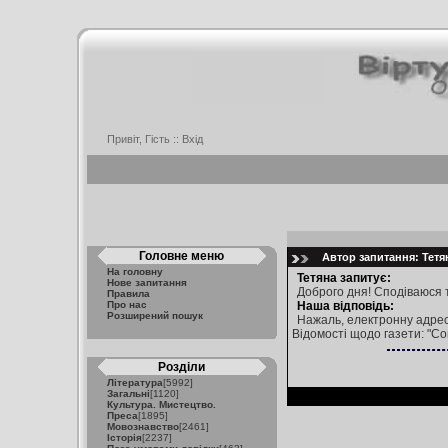
Привіт, Гість ::
Вхід
Головне меню
Автор запитання: Тетян
На головну
Тетяна запитує:
Нове запитання
Доброго дня! Сподіваюся т
Правила
Про нас
Наша відповідь:
Розширений пошук
Нажаль, електронну адрес
Відомості щодо газети: "Со
Розділи
Література
[5992]
Загальні
[1120]
Культура. Мистецтво.
Преса
[1895]
Мовознавство
[2461]
Історія
[2237]