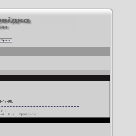
4-47-98.
19 :.
им. Н.К. Крупской
:.