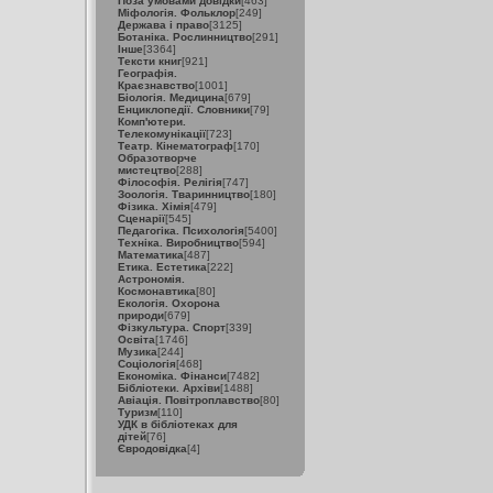
Поза умовами довідки
[463]
Міфологія. Фольклор
[249]
Держава і право
[3125]
Ботаніка. Рослинництво
[291]
Інше
[3364]
Тексти книг
[921]
Географія.
Краєзнавство
[1001]
Біологія. Медицина
[679]
Енциклопедії. Словники
[79]
Комп'ютери.
Телекомунікації
[723]
Театр. Кінематограф
[170]
Образотворче
мистецтво
[288]
Філософія. Релігія
[747]
Зоологія. Тваринництво
[180]
Фізика. Хімія
[479]
Сценарії
[545]
Педагогіка. Психологія
[5400]
Техніка. Виробництво
[594]
Математика
[487]
Етика. Естетика
[222]
Астрономія.
Космонавтика
[80]
Екологія. Охорона
природи
[679]
Фізкультура. Спорт
[339]
Освіта
[1746]
Музика
[244]
Соціологія
[468]
Економіка. Фінанси
[7482]
Бібліотеки. Архіви
[1488]
Авіація. Повітроплавство
[80]
Туризм
[110]
УДК в бібліотеках для
дітей
[76]
Євродовідка
[4]