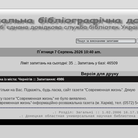
П`ятниця 7 Серпень 2026 10:40 am.
Ліміт запитань на сьогодні: 35 .:. Запитань у базі: 46509
Версія для друку
а із міста: Чернігів :: Запитання: 4986
ільки на Вас. Підкажіть, будь ласка, сайт газети "Современная жизнь". Дякую
у газети "Современная жизнь" не було виявлено.
временная жизнь"-інформацiйно-розважальна газета (м. Харків), тел. (0572) 5
.: Розділ:
Загальні
:: 1.02.2006 16.17.
.:
Донецкая областная универсальная научная библиотека 