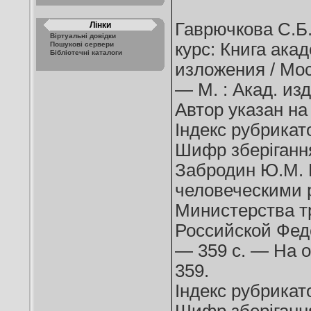
Гаврючкова С.Б
Лінки
Віртуальні довідки
курс: Книга ака
Пошукові сервери
Бібліотечні каталоги
изложения / Мос
— М. : Акад. изд
Автор указан на 
Індекс рубрика
Шифр зберіганн
Забродин Ю.М. 
человеческими 
Министерства т
Российской Фед
— 359 с. — На об
359.
Індекс рубрика