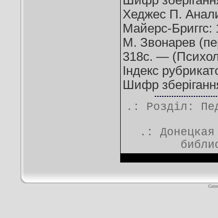
Шифр зберіганн
Хеджес П. Анали
Майерс-Бриггс: 
М. Звонарев (пе
318с. — (Психол
Індекс рубрика
Шифр зберіганн
.: Розділ:
Пе
.:
Донецкая
библи
Gene