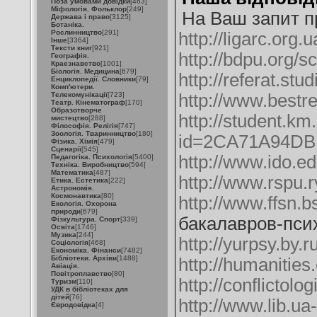
Поза умовами довідки
[463]
Міфологія. Фольклор
[249]
На Ваш запит п
Держава і право
[3125]
Ботаніка.
Рослинництво
[291]
http://ligarc.or
Інше
[3364]
Тексти книг
[921]
http://bdpu.org/s
Географія.
Краєзнавство
[1001]
Біологія. Медицина
[679]
http://referat.stu
Енциклопедії. Словники
[79]
Комп'ютери.
Телекомунікації
[723]
http://www.bestre
Театр. Кінематограф
[170]
Образотворче
http://student.k
мистецтво
[288]
Філософія. Релігія
[747]
Зоологія. Тваринництво
[180]
id=2CA71A94DB
Фізика. Хімія
[479]
Сценарії
[545]
http://www.ido.e
Педагогіка. Психологія
[5400]
Техніка. Виробництво
[594]
Математика
[487]
http://www.rspu.
Етика. Естетика
[222]
Астрономія.
Космонавтика
[80]
http://www.ffsn.bs
Екологія. Охорона
природи
[679]
бакалавров-пси
Фізкультура. Спорт
[339]
Освіта
[1746]
Музика
[244]
http://yurpsy.by.r
Соціологія
[468]
Економіка. Фінанси
[7482]
Бібліотеки. Архіви
[1488]
http://humanitie
Авіація.
Повітроплавство
[80]
http://conflictolo
Туризм
[110]
УДК в бібліотеках для
дітей
[76]
http://www.lib.ua
Євродовідка
[4]