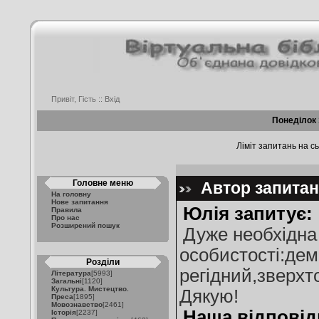
Привіт, Гість ::
Вхід
Понеділок 
Ліміт запитань на сь
Головне меню
Автор запитанн
На головну
Нове запитання
Юлія запитує:
Правила
Про нас
Розширений пошук
Дуже необхідна
особистості:де
Розділи
регідний,зверхт
Література
[5993]
Загальні
[1120]
Культура. Мистецтво.
Дякую!
Преса
[1895]
Мовознавство
[2461]
Наша відповід
Історія
[2237]