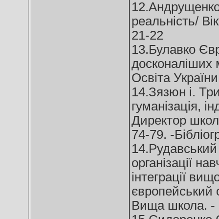
12.Андрущенко 
реальність/ Вік
21-22
13.Булавко Євр
досконаліших ме
Освіта України. 
14.Зязюн і. Три
гуманізація, ін
Директор школи,
74-79. -Бібліогр
14.Рудавський
організації на
інтеграції вищо
європейський о
Вища школа. - 2