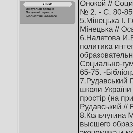
Онокой // Соци
Лінки
Віртуальні довідки
№ 2. - C. 80-85
Пошукові сервери
Бібліотечні каталоги
5.Мінецька І. Г
Мінецька // Осв
6.Налетова И.
политика инте
образовательно
Социально-гума
65-75. -Бібліогр
7.Рудавський Р
школи України 
простір (на при
Рудавський // В
8.Кольчугина 
высшего образ
экономика и м