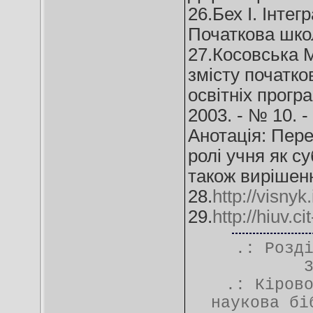
26.Бех І. Інтег
Початкова школа
27.Косовська М
змісту початко
освітніх прогр
2003. - № 10. - 
Анотація: Пер
ролі учня як с
також вирішенн
28.
http://visnyk
29.
http://hiuv.ci
.: Розд
.:
Кіров
наукова бі