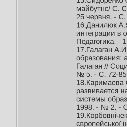
15.Сидоренко С.
майбутнє/ С. Си
25 червня. - C.
16.Данилюк А.
интеграции в о
Педагогика. - 1
17.Галаган А.
образования: 
Галаган // Соц
№ 5. - C. 72-85
18.Каримаева 
развивается н
системы образо
1998. - № 2. - 
19.Корбовнічек
європейської ін