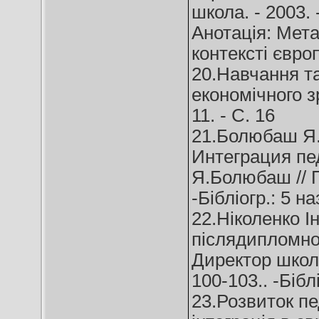
школа. - 2003. 
Анотація: Мета
контексті європ
20.Навчання т
економічного з
11. - C. 16
21.Болюбаш Я.
Интеграция пе
Я.Болюбаш // Пе
-Бібліогр.: 5 на
22.Ніколенко І
післядипломної 
Директор школи,
100-103.. -Біблі
23.Розвиток пед