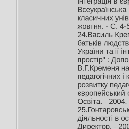
інтеграція в єв
Всеукраїнська 
класичних уніве
жовтня. - C. 4-
24.Василь Крем
батьків людств
України та ії і
простір" : Допо
В.Г.Кременя на
педагогічних і
розвитку педаго
європейський ос
Освіта. - 2004. 
25.Гонтаровськ
діяльності в о
Директор. - 200