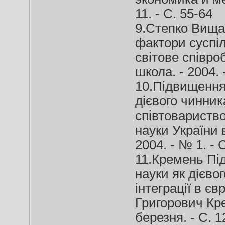
11. - C. 55-64
9.Степко Вища 
фактори суспіл
світове співро
школа. - 2004. 
10.Підвищення 
дієвого чинник
співтовариство 
науки України в
2004. - № 1. - 
11.Кремень Під
науки як дієво
інтеграції в є
Григорович Крем
березня. - C. 1