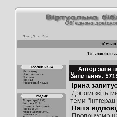
Привіт, Гість ::
Вхід
П`ятниця 
Ліміт запитань на сь
Головне меню
Автор запитан
На головну
Нове запитання
Запитання: 57
Правила
Про нас
Розширений пошук
Ірина запитує
Допоможіть мен
Розділи
теми "Інтгерац
Література
[5991]
Загальні
[1120]
Культура. Мистецтво.
Наша відпові
Преса
[1895]
Мовознавство
[2461]
Пропонуємо на
Історія
[2237]