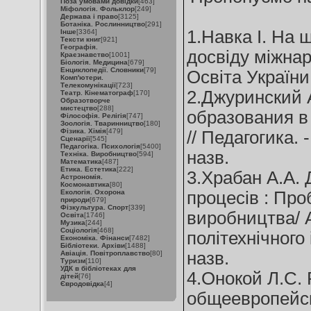
Поза умовами довідки
[463]
Міфологія. Фольклор
[249]
Держава і право
[3125]
Ботаніка. Рослинництво
[291]
1.Навка І. На 
Інше
[3364]
Тексти книг
[921]
Географія.
досвіду міжнар
Краєзнавство
[1001]
Біологія. Медицина
[679]
Енциклопедії. Словники
[79]
Освіта України.
Комп'ютери.
Телекомунікації
[723]
2.Джуринский 
Театр. Кінематограф
[170]
Образотворче
мистецтво
[288]
образования в
Філософія. Релігія
[747]
Зоологія. Тваринництво
[180]
Фізика. Хімія
[479]
// Педагогика. -
Сценарії
[545]
Педагогіка. Психологія
[5400]
назв.
Техніка. Виробництво
[594]
Математика
[487]
Етика. Естетика
[222]
3.Храбан А.А. 
Астрономія.
Космонавтика
[80]
Екологія. Охорона
процесів : Проб
природи
[679]
Фізкультура. Спорт
[339]
виробництва/ А
Освіта
[1746]
Музика
[244]
Соціологія
[468]
політехнічного і
Економіка. Фінанси
[7482]
Бібліотеки. Архіви
[1488]
назв.
Авіація. Повітроплавство
[80]
Туризм
[110]
УДК в бібліотеках для
4.Онокой Л.С. 
дітей
[76]
Євродовідка
[4]
общеевропейск