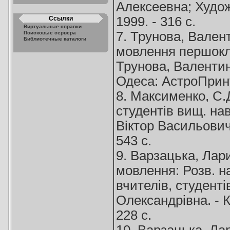
Алексеевна; Худож
1999. - 316 с.
Ссылки
Виртуальные справки
7. Трунова, Вален
Поисковые сервера
Библиотечные каталоги
мовлення першоклас
Трунова, Валентина
Одеса: АстроПринт,
8. Максименко, С.Д
студентів вищ. нав
Віктор Васильович,
543 с.
9. Варзацька, Лар
мовлення: Розв. на
вчителів, студенті
Олександрівна. - 
228 с.