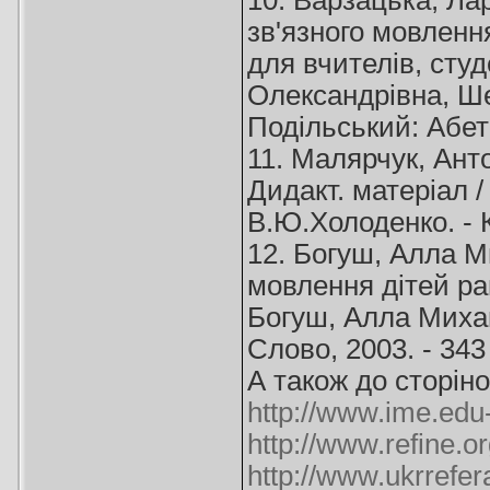
10. Варзацька, Ла
зв'язного мовленн
для вчителів, студ
Олександрівна, Ше
Подільський: Абетк
11. Малярчук, Ант
Дидакт. матеріал /
В.Ю.Холоденко. - К.
12. Богуш, Алла М
мовлення дітей ран
Богуш, Алла Михайл
Слово, 2003. - 343 
А також до сторіно
http://www.ime.edu
http://www.refine.o
http://www.ukrrefe