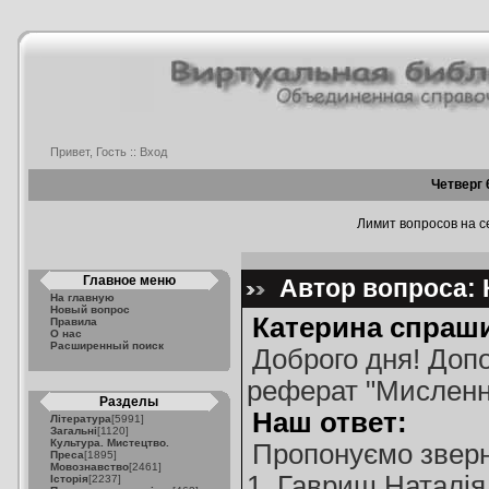
Привет, Гость ::
Вход
Четверг 
Лимит вопросов на се
Главное меню
Автор вопроса: 
На главную
Новый вопрос
Катерина спраши
Правила
О нас
Расширенный поиск
Доброго дня! Допо
реферат "Мислення
Разделы
Наш ответ:
Література
[5991]
Загальні
[1120]
Культура. Мистецтво.
Пропонуємо зверн
Преса
[1895]
Мовознавство
[2461]
1. Гавриш Наталія
Історія
[2237]