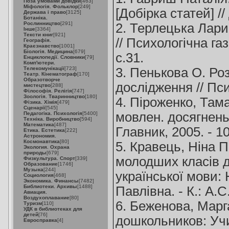
Поза умовами довідки
[463]
Міфологія. Фольклор
[249]
[Добірка статей] //
Держава і право
[3125]
Ботаніка.
Рослинництво
[291]
2. Терлецька Лари
Інше
[3364]
Тексти книг
[921]
// Психологічна газ
Географія.
Краєзнавство
[1001]
Біологія. Медицина
[679]
с.31.
Енциклопедії. Словники
[79]
Комп'ютери.
Телекомунікації
[723]
3. Пенькова О. Ро
Театр. Кінематограф
[170]
Образотворче
дослідження // Пси
мистецтво
[288]
Філософія. Релігія
[747]
Зоологія. Тваринництво
[180]
4. Піроженко, Там
Фізика. Хімія
[479]
Сценарії
[545]
мовлен. досягнень 
Педагогіка. Психологія
[5400]
Техніка. Виробництво
[594]
Математика
[487]
Главник, 2005. - 1
Етика. Естетика
[222]
Астрономия.
Космонавтика
[80]
5. Кравець, Ніна 
Экология. Охрана
природы
[679]
молодших класів д
Физкультура. Спорт
[339]
Образование
[1746]
Музыка
[244]
української мови: 
Социология
[468]
Экономика. Финансы
[7482]
Библиотеки. Архивы
[1488]
Павлівна. - К.: А.С.
Авиация.
Воздухоплавание
[80]
6. Беженова, Марг
Туризм
[110]
УДК в библиотеках для
детей
[76]
дошкольников: Уч
Евросправка
[4]