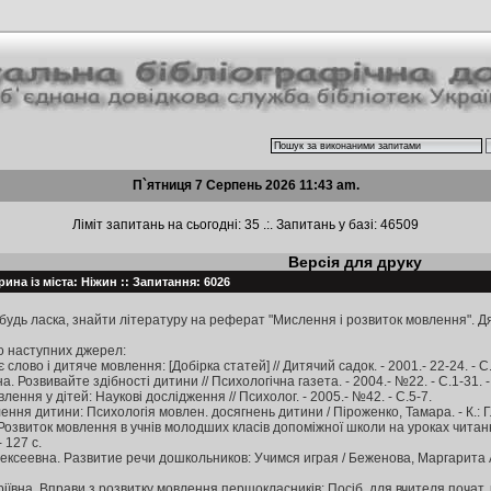
П`ятниця 7 Серпень 2026 11:43 am.
Ліміт запитань на сьогодні: 35 .:. Запитань у базі: 46509
Версія для друку
ина із міста: Ніжин :: Запитання: 6026
будь ласка, знайти літературу на реферат "Мислення і розвиток мовлення". Д
о наступних джерел:
слово і дитяче мовлення: [Добірка статей] // Дитячий садок. - 2001.- 22-24. - С
. Розвивайте здібності дитини // Психологічна газета. - 2004.- №22. - С.1-31. - Б
лення у дітей: Наукові дослідження // Психолог. - 2005.- №42. - С.5-7.
ння дитини: Психологія мовлен. досягнень дитини / Піроженко, Тамара. - К.: Гл
 Розвиток мовлення в учнів молодших класів допоміжної школи на уроках читання
- 127 с.
ексеевна. Развитие речи дошкольников: Учимся играя / Беженова, Маргарита Ал
іївна. Вправи з розвитку мовлення першокласників: Посіб. для вчителя почат. к