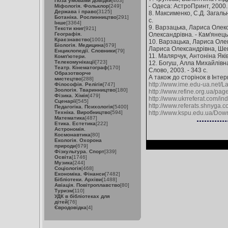
Поза умовами довідки
[463]
- Одеса: АстроПринт, 2000. 
Міфологія. Фольклор
[249]
Держава і право
[3125]
8. Максименко, С.Д. Загальн
Ботаніка. Рослинництво
[291]
с.
Інше
[3364]
9. Варзацька, Лариса Олекса
Тексти книг
[921]
Географія.
Олександрівна. - Кам'янець-
Краєзнавство
[1001]
10. Варзацька, Лариса Олек
Біологія. Медицина
[679]
Лариса Олександрівна, Шевч
Енциклопедії. Словники
[79]
11. Малярчук, Антоніна Яків
Комп'ютери.
Телекомунікації
[723]
12. Богуш, Алла Михайлівна.
Театр. Кінематограф
[170]
Слово, 2003. - 343 с.
Образотворче
А також до сторінок в Інтер
мистецтво
[288]
http://www.ime.edu-ua.net/L
Філософія. Релігія
[747]
Зоологія. Тваринництво
[180]
http://www.refine.org.ua/pag
Фізика. Хімія
[479]
http://www.ukrreferat.com/i
Сценарії
[545]
http://www.referats.shnyga.c
Педагогіка. Психологія
[5400]
Техніка. Виробництво
[594]
http://www.kspu.edu.ua/Dow
Математика
[487]
Етика. Естетика
[222]
Астрономія.
Космонавтика
[80]
Екологія. Охорона
природи
[679]
Фізкультура. Спорт
[339]
Освіта
[1746]
Музика
[244]
Соціологія
[468]
Економіка. Фінанси
[7482]
Бібліотеки. Архіви
[1488]
Авіація. Повітроплавство
[80]
Туризм
[110]
УДК в бібліотеках для
дітей
[76]
Євродовідка
[4]