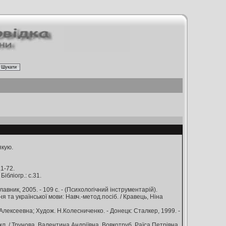
якую.
.1-72.
ібліогр.: с.31.
авник, 2005. - 109 с. - (Психологічний інструментарій).
 та української мови: Навч.-метод.посіб. / Кравець, Ніна
ексеевна; Худож. Н.Колесниченко. - Донецк: Сталкер, 1999. -
л. / Трунова, Валентина Андріївна, Вовкотруб, Раїса Петрівна.