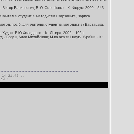
 Віктор Васильович, В. О. Соловієнко. - К.: Форум, 2000. - 543
я вчителів, студентів, методистів / Варзацька, Лариса
од. посіб. для вчителів, студентів, методистів / Варзацька,
Худож. В.Ю.Холоденко. - К.: Літера, 2002. - 103 с.
 / Богуш, Алла Михайлівна; М-во освіти і науки України. - К.:
 14.21.42 :.
тей
:.