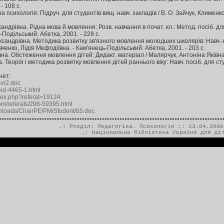
- 108 с.
а психологія: Підруч. для студентів вищ. навч. закладів / В. О. Зайчук, Клименко,
ндрівна. Рідна мова й мовлення: Розв. навчання в почат. кл.: Метод. посіб. дл
Подільський: Абетка, 2001. - 228 с.
сандрівна. Методика розвитку зв'язного мовлення молодших школярів: Навч.-мет
енко, Лідія Мефодіївна. - Кам'янець-Подільський: Абетка, 2001. - 203 с.
на. Обстеження мовлення дітей: Дидакт. матеріал / Малярчук, Антоніна Яківна; 
 Теорія і методика розвитку мовлення дітей раннього віку: Навч. посіб. для студ.
нет:
avr2.doc
eid-4465-1.html
ndex.php?referat=19124
om/referats/296-59395.html
nloads/ChairPE/PM/Student/05.doc
.: Розділ:
Педагогіка. Психологія
:: 23.04.2006
.:
Національна бібліотека України для ді