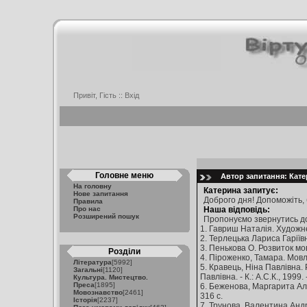
Привіт, Гість ::
Вхід
Головне меню
Автор запитання: Катер
На головну
Катерина запитує:
Нове запитання
Доброго дня! Допоможіть, 
Правила
Про нас
Наша відповідь:
Розширений пошук
Пропонуємо звернутись д
1. Гавриш Наталія. Художнє 
2. Терлецька Лариса Гаріївна
3. Пенькова О. Розвиток мов
Розділи
4. Піроженко, Тамара. Мовле
Література
[5992]
5. Кравець, Ніна Павлівна.
Загальні
[1120]
Павлівна. - К.: А.С.К., 1999. 
Культура. Мистецтво.
Преса
[1895]
6. Беженова, Маргарита Ал
Мовознавство
[2461]
316 с.
Історія
[2237]
7. Трунова, Валентина Андр